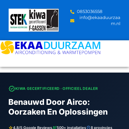
Skip
to
‪0853036558
content
info@ekaaduurzaa
m.nl
verified
KIWA GECERTIFICEERD · OFFICIEEL DEALER
Benauwd Door Airco:
Oorzaken En Oplossingen
star
engineering
location_on
4.8/5 Google Reviews
500+ installaties
8 provincies