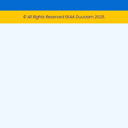
© All Rights Reserved EKAA Duurzam 2025.