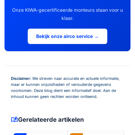
Onze KIWA-gecertificeerde monteurs staan voor u
klaar.
Bekijk onze airco service →
Disclaimer:
We streven naar accurate en actuele informatie,
maar er kunnen onjuistheden of verouderde gegevens
voorkomen. Deze blog dient een informatief doel. Aan de
inhoud kunnen geen rechten worden ontleend.
auto_stories
Gerelateerde artikelen