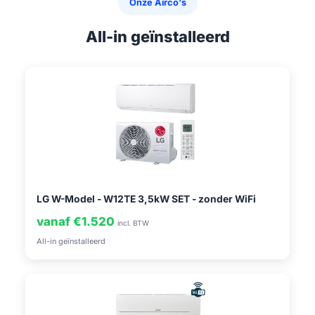
Onze Airco's
All-in geïnstalleerd
LG W-Model - W12TE 3,5kW SET - zonder WiFi
vanaf €1.520
incl. BTW
All-in geïnstalleerd