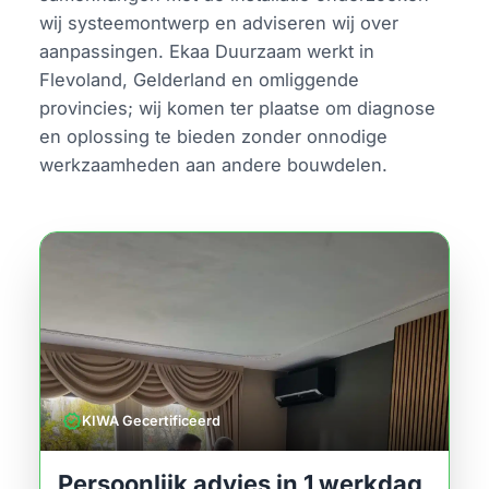
wij systeemontwerp en adviseren wij over
aanpassingen. Ekaa Duurzaam werkt in
Flevoland, Gelderland en omliggende
provincies; wij komen ter plaatse om diagnose
en oplossing te bieden zonder onnodige
werkzaamheden aan andere bouwdelen.
verified
KIWA Gecertificeerd
Persoonlijk advies in 1 werkdag