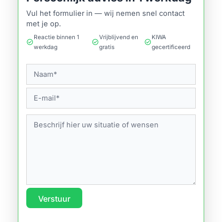
Vul het formulier in — wij nemen snel contact
met je op.
Reactie binnen 1
Vrijblijvend en
KIWA
check_circle
check_circle
check_circle
werkdag
gratis
gecertificeerd
Verstuur