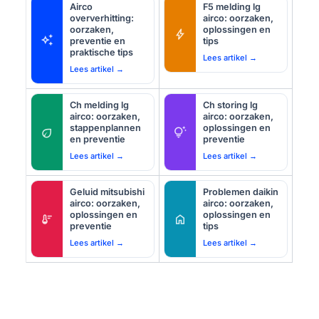
Airco
F5 melding lg
oververhitting:
airco: oorzaken,
oorzaken,
oplossingen en
bolt
auto_awesome
preventie en
tips
praktische tips
Lees artikel →
Lees artikel →
Ch melding lg
Ch storing lg
airco: oorzaken,
airco: oorzaken,
stappenplannen
oplossingen en
eco
tips_and_updates
en preventie
preventie
Lees artikel →
Lees artikel →
Geluid mitsubishi
Problemen daikin
airco: oorzaken,
airco: oorzaken,
oplossingen en
oplossingen en
thermostat
home
preventie
tips
Lees artikel →
Lees artikel →