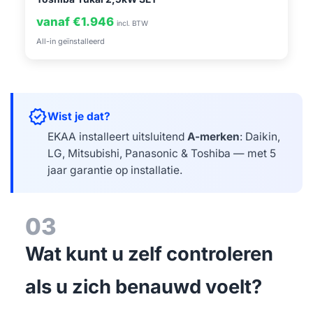
vanaf €1.946
incl. BTW
All-in geïnstalleerd
verified
Wist je dat?
EKAA installeert uitsluitend
A-merken
: Daikin,
LG, Mitsubishi, Panasonic & Toshiba — met 5
jaar garantie op installatie.
03
Wat kunt u zelf controleren
als u zich benauwd voelt?