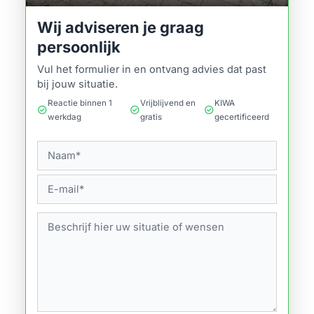
Wij adviseren je graag
persoonlijk
Vul het formulier in en ontvang advies dat past
bij jouw situatie.
Reactie binnen 1
Vrijblijvend en
KIWA
check_circle
check_circle
check_circle
werkdag
gratis
gecertificeerd