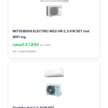
MITSUBISHI ELECTRIC MSZ-HR 2,5 KW SET met
WiFi ing
vanaf €1.845
incl. BTW
All-in geïnstalleerd
Toshiba Yukai 2,5kW SET