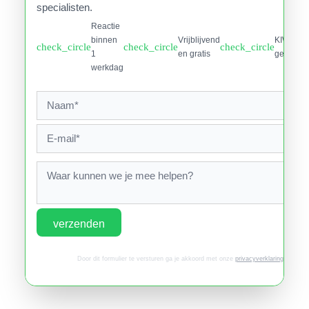
specialisten.
Reactie
binnen
Vrijblijvend
KIWA
check_circle
check_circle
check_circle
1
en gratis
gecertifi
werkdag
verzenden
Door dit formulier te versturen ga je akkoord met onze
privacyverklaring
.