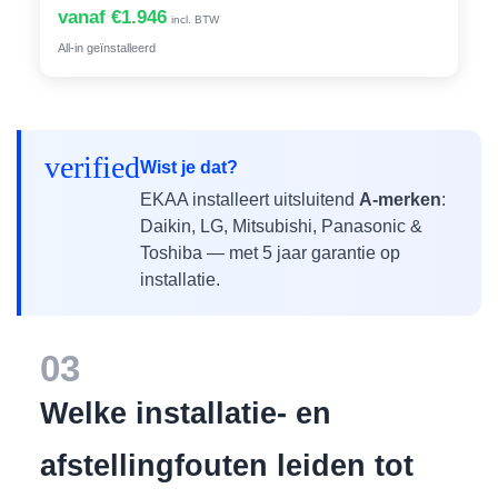
vanaf €1.946
incl. BTW
All-in geïnstalleerd
verified
Wist je dat?
EKAA installeert uitsluitend
A-merken
:
Daikin, LG, Mitsubishi, Panasonic &
Toshiba — met 5 jaar garantie op
installatie.
03
Welke installatie- en
afstellingfouten leiden tot