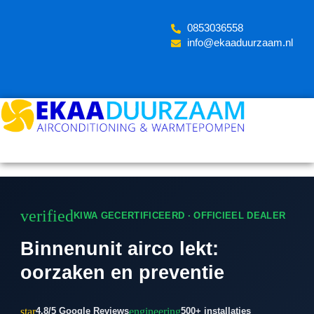
Skip
to
‪0853036558
content
info@ekaaduurzaam.nl
verified
KIWA GECERTIFICEERD · OFFICIEEL DEALER
Binnenunit airco lekt:
oorzaken en preventie
star
engineering
4.8/5 Google Reviews
500+ installaties