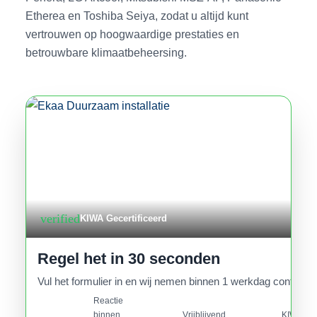
Etherea en Toshiba Seiya, zodat u altijd kunt
vertrouwen op hoogwaardige prestaties en
betrouwbare klimaatbeheersing.
verified
KIWA Gecertificeerd
Regel het in 30 seconden
Vul het formulier in en wij nemen binnen 1 werkdag contact o
Reactie
binnen
Vrijblijvend
KIWA