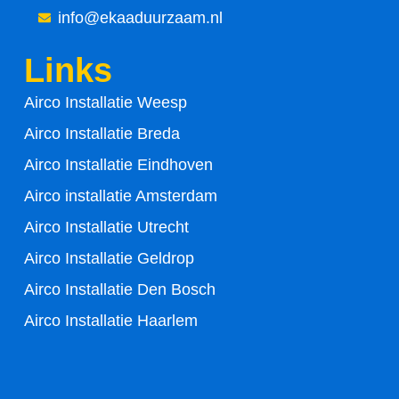
info@ekaaduurzaam.nl
b
t
Links
o
e
Airco Installatie Weesp
o
r
Airco Installatie Breda
k
Airco Installatie Eindhoven
-
Airco installatie Amsterdam
Airco Installatie Utrecht
f
Airco Installatie Geldrop
Airco Installatie Den Bosch
Airco Installatie Haarlem