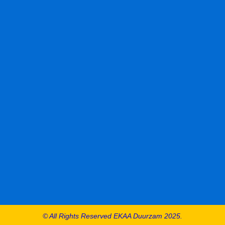
© All Rights Reserved EKAA Duurzam 2025.