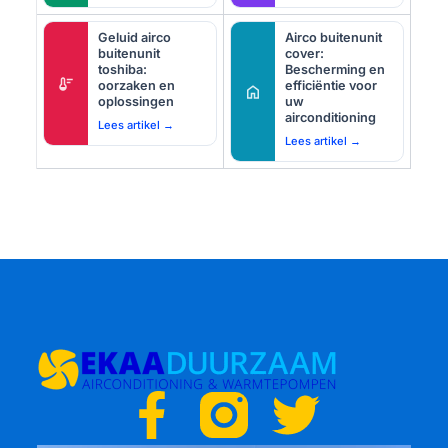
Geluid airco
Airco buitenunit
buitenunit
cover:
toshiba:
Bescherming en
thermostat
oorzaken en
efficiëntie voor
home
oplossingen
uw
airconditioning
Lees artikel →
Lees artikel →
F
T