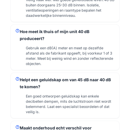
buiten doorgaans 25–30 dB binnen. Isolatie,
ventilatieopeningen en raamtype bepalen het
daadwerkelijke binnenniveau.
help
Hoe meet ik thuis of mijn unit 40 dB
produceert?
Gebruik een dB(A) meter en meet op dezelfde
afstand als de fabrikant opgeeft, bij voorkeur 1 of 3
meter. Meet bij weinig wind en zonder reflecterende
objecten.
help
Helpt een geluidskap om van 45 dB naar 40 dB
te komen?
Een goed ontworpen geluidskap kan enkele
decibellen dempen, mits de luchtstroom niet wordt
belemmerd. Laat een specialist beoordelen of dat
veilig is.
help
Maakt onderhoud echt verschil voor