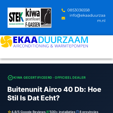
Skip
to
‪0853036558
content
info@ekaaduurzaa
m.nl
verified
KIWA GECERTIFICEERD · OFFICIEEL DEALER
Buitenunit Airco 40 Db: Hoe
Stil Is Dat Echt?
star
engineering
location_on
4.8/5 Google Reviews
500+ installaties
8 provincies