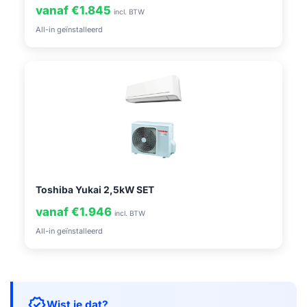
vanaf €1.845
incl. BTW
All-in geïnstalleerd
Toshiba Yukai 2,5kW SET
vanaf €1.946
incl. BTW
All-in geïnstalleerd
verified
Wist je dat?