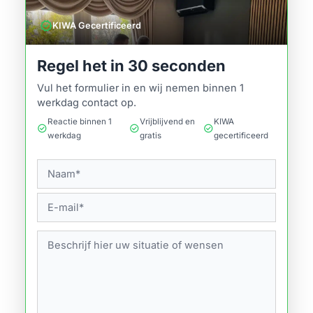
verified
KIWA Gecertificeerd
Regel het in 30 seconden
Vul het formulier in en wij nemen binnen 1
werkdag contact op.
Reactie binnen 1
Vrijblijvend en
KIWA
check_circle
check_circle
check_circle
werkdag
gratis
gecertificeerd