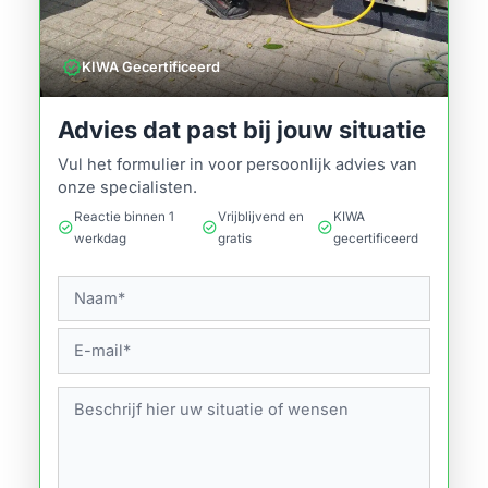
verified
KIWA Gecertificeerd
Advies dat past bij jouw situatie
Vul het formulier in voor persoonlijk advies van
onze specialisten.
Reactie binnen 1
Vrijblijvend en
KIWA
check_circle
check_circle
check_circle
werkdag
gratis
gecertificeerd