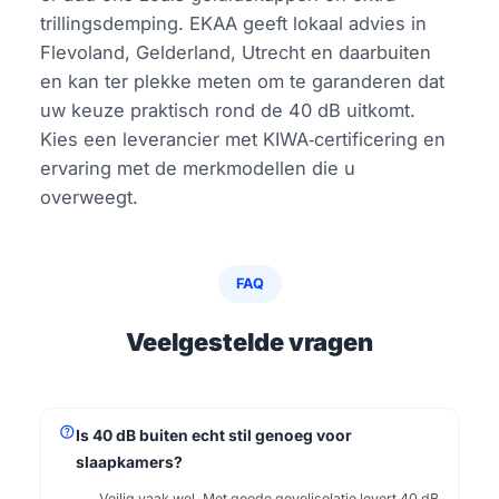
trillingsdemping. EKAA geeft lokaal advies in
Flevoland, Gelderland, Utrecht en daarbuiten
en kan ter plekke meten om te garanderen dat
uw keuze praktisch rond de 40 dB uitkomt.
Kies een leverancier met KIWA‑certificering en
ervaring met de merkmodellen die u
overweegt.
FAQ
Veelgestelde vragen
help
Is 40 dB buiten echt stil genoeg voor
slaapkamers?
Veilig vaak wel. Met goede gevelisolatie levert 40 dB