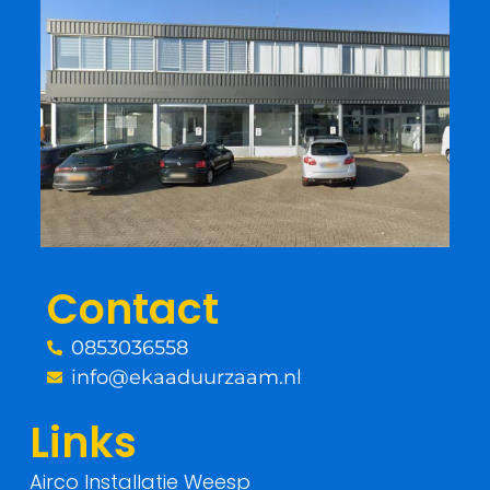
a
w
c
i
e
t
b
t
o
e
o
r
Contact
k
0853036558
-
info@ekaaduurzaam.nl
f
Links
Airco Installatie Weesp