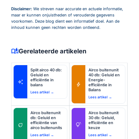
Disclaimer:
We streven naar accurate en actuele informatie,
maar er kunnen onjuistheden of verouderde gegevens
voorkomen. Deze blog dient een informatief doel. Aan de
inhoud kunnen geen rechten worden ontleend.
auto_stories
Gerelateerde artikelen
Split airco 40 db:
Airco buitenunit
Geluid en
40 db: Geluid en
efficiëntie in
Energie-
auto_awesome
bolt
balans
efficiëntie in
Balans
Lees artikel →
Lees artikel →
Airco buitenunit
Airco buitenunit
db: Geluid en
30 db: Geluid,
efficiëntie van
efficiëntie en
eco
tips_and_updates
airco buitenunits
keuze
Lees artikel →
Lees artikel →