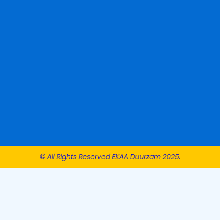
© All Rights Reserved EKAA Duurzam 2025.