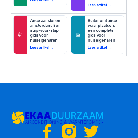
Lees artikel →
Airco aansluiten
Buitenunit airco
amsterdam: Een
waar plaatsen:
stap-voor-stap
een complete
thermostat
home
gids voor
gids voor
huiseigenaren
huiseigenaren
Lees artikel →
Lees artikel →
F
T