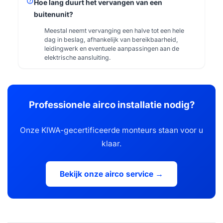
help
Hoe lang duurt het vervangen van een
buitenunit?
Meestal neemt vervanging een halve tot een hele
dag in beslag, afhankelijk van bereikbaarheid,
leidingwerk en eventuele aanpassingen aan de
elektrische aansluiting.
Professionele airco installatie nodig?
Onze KIWA-gecertificeerde monteurs staan voor u
klaar.
Bekijk onze airco service →