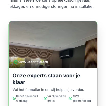
minimaliseren we kans op elektrisch gevaar,
lekkages en onnodige storingen na installatie.
verified
KIWA Gecertificeerd
Onze experts staan voor je
klaar
Vul het formulier in en wij helpen je verder.
Reactie binnen 1
Vrijblijvend en
KIWA
check_circle
check_circle
check_circle
werkdag
gratis
gecertificeerd