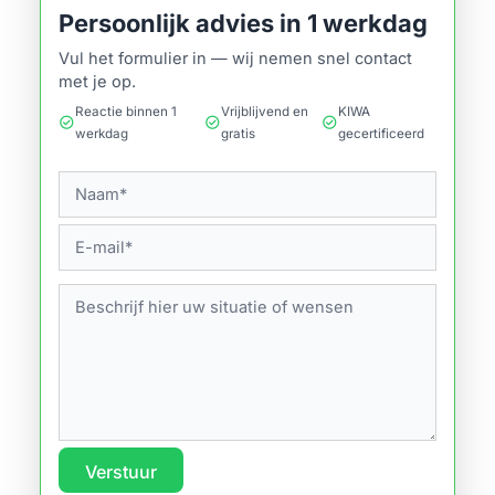
Persoonlijk advies in 1 werkdag
Vul het formulier in — wij nemen snel contact
met je op.
Reactie binnen 1
Vrijblijvend en
KIWA
check_circle
check_circle
check_circle
werkdag
gratis
gecertificeerd
Verstuur