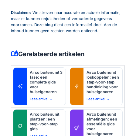
Disclaimer:
We streven naar accurate en actuele informatie,
maar er kunnen onjuistheden of verouderde gegevens
voorkomen. Deze blog dient een informatief doel. Aan de
inhoud kunnen geen rechten worden ontleend.
auto_stories
Gerelateerde artikelen
Airco buitenunit 3
Airco buitenunit
fase: een
loskoppelen: een
complete gids
stap-voor-stap
auto_awesome
bolt
voor
handleiding voor
huiseigenaren
huiseigenaren
Lees artikel →
Lees artikel →
Airco buitenunit
Airco buitenunit
plaatsen: een
afmetingen: een
stap-voor-stap
essentiële gids
eco
tips_and_updates
gids
voor
huiseigenaren
Lees artikel →