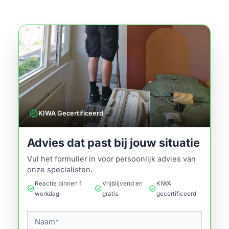
verified
KIWA Gecertificeerd
Advies dat past bij jouw situatie
Vul het formulier in voor persoonlijk advies van
onze specialisten.
Reactie binnen 1
Vrijblijvend en
KIWA
check_circle
check_circle
check_circle
werkdag
gratis
gecertificeerd