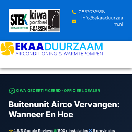
Skip
to
‪0853036558
content
info@ekaaduurzaa
m.nl
verified
KIWA GECERTIFICEERD · OFFICIEEL DEALER
Buitenunit Airco Vervangen:
Wanneer En Hoe
star
engineering
location_on
4.8/5 Google Reviews
500+ installaties
8 provincies