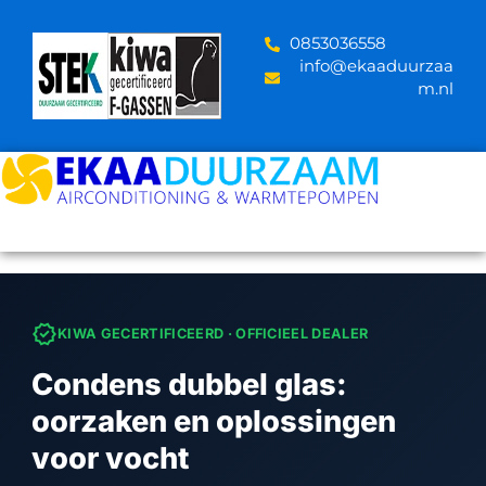
Skip
to
‪0853036558
content
info@ekaaduurzaa
m.nl
verified
KIWA GECERTIFICEERD · OFFICIEEL DEALER
Condens dubbel glas:
oorzaken en oplossingen
voor vocht