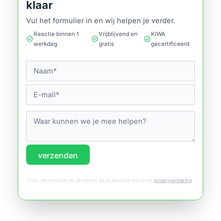
klaar
Vul het formulier in en wij helpen je verder.
Reactie binnen 1
Vrijblijvend en
KIWA
check_circle
check_circle
check_circle
werkdag
gratis
gecertificeerd
verzenden
Door dit formulier te versturen ga je akkoord met onze
privacyverklaring
.