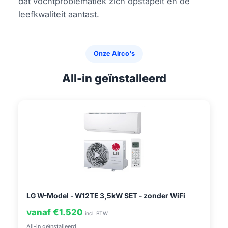
dat vochtproblematiek zich opstapelt en de
leefkwaliteit aantast.
Onze Airco's
All-in geïnstalleerd
LG W-Model - W12TE 3,5kW SET - zonder WiFi
vanaf €1.520
incl. BTW
All-in geïnstalleerd