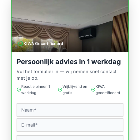
verified
KIWA Gecertificeerd
Persoonlijk advies in 1 werkdag
Vul het formulier in — wij nemen snel contact
met je op.
Reactie binnen 1
Vrijblijvend en
KIWA
check_circle
check_circle
check_circle
werkdag
gratis
gecertificeerd