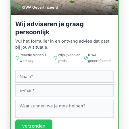
verified
KIWA Gecertificeerd
Wij adviseren je graag
persoonlijk
Vul het formulier in en ontvang advies dat past
bij jouw situatie.
Reactie binnen 1
Vrijblijvend en
KIWA
check_circle
check_circle
check_circle
werkdag
gratis
gecertificeerd
verzenden