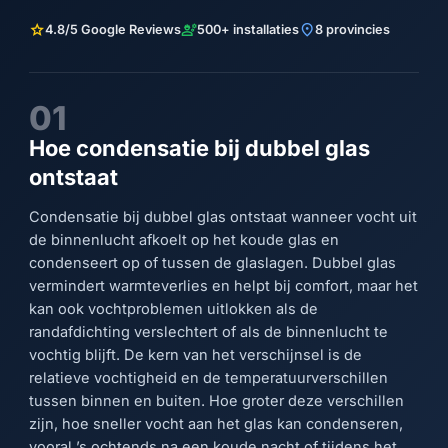
star
engineering
location_on
4.8/5 Google Reviews
500+ installaties
8 provincies
01
Hoe condensatie bij dubbel glas
ontstaat
Condensatie bij dubbel glas ontstaat wanneer vocht uit
de binnenlucht afkoelt op het koude glas en
condenseert op of tussen de glaslagen. Dubbel glas
vermindert warmteverlies en helpt bij comfort, maar het
kan ook vochtproblemen uitlokken als de
randafdichting verslechtert of als de binnenlucht te
vochtig blijft. De kern van het verschijnsel is de
relatieve vochtigheid en de temperatuurverschillen
tussen binnen en buiten. Hoe groter deze verschillen
zijn, hoe sneller vocht aan het glas kan condenseren,
vooral ’s ochtends na een koude nacht of tijdens het