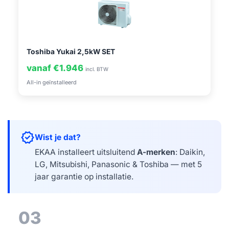
Toshiba Yukai 2,5kW SET
vanaf €1.946
incl. BTW
All-in geïnstalleerd
verified
Wist je dat?
EKAA installeert uitsluitend
A-merken
: Daikin,
LG, Mitsubishi, Panasonic & Toshiba — met 5
jaar garantie op installatie.
03