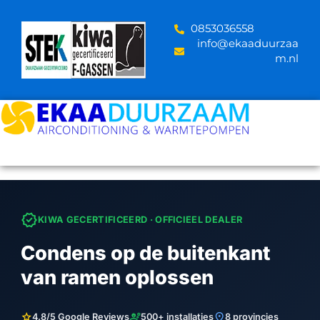
Skip
to
‪0853036558
content
info@ekaaduurzaa
m.nl
verified
KIWA GECERTIFICEERD · OFFICIEEL DEALER
Condens op de buitenkant
van ramen oplossen
star
engineering
location_on
4.8/5 Google Reviews
500+ installaties
8 provincies