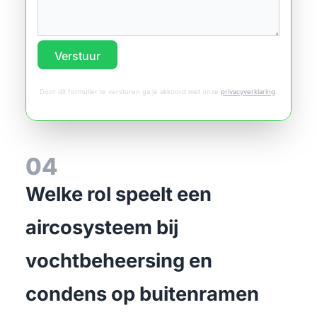
Verstuur
Door dit formulier te versturen ga je akkoord met onze
privacyverklaring
.
04
Welke rol speelt een
aircosysteem bij
vochtbeheersing en
condens op buitenramen