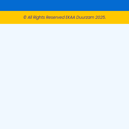
© All Rights Reserved EKAA Duurzam 2025.