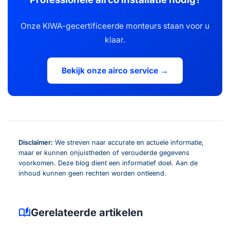
Onze KIWA-gecertificeerde monteurs staan voor u
klaar.
Bekijk onze airco service →
Disclaimer:
We streven naar accurate en actuele informatie,
maar er kunnen onjuistheden of verouderde gegevens
voorkomen. Deze blog dient een informatief doel. Aan de
inhoud kunnen geen rechten worden ontleend.
auto_stories
Gerelateerde artikelen