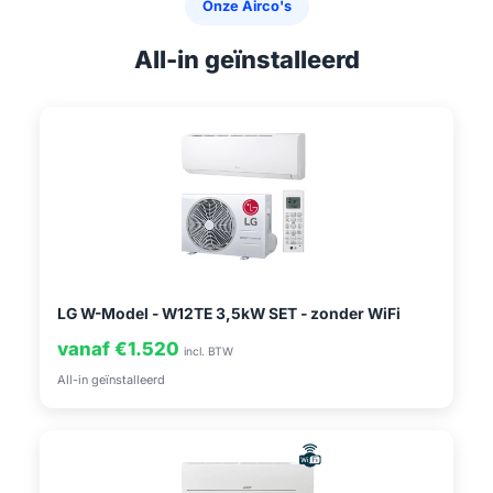
Onze Airco's
All-in geïnstalleerd
LG W-Model - W12TE 3,5kW SET - zonder WiFi
vanaf €1.520
incl. BTW
All-in geïnstalleerd