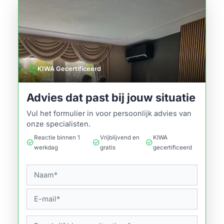
verified
KIWA Gecertificeerd
Advies dat past bij jouw situatie
Vul het formulier in voor persoonlijk advies van
onze specialisten.
Reactie binnen 1
Vrijblijvend en
KIWA
check_circle
check_circle
check_circle
werkdag
gratis
gecertificeerd