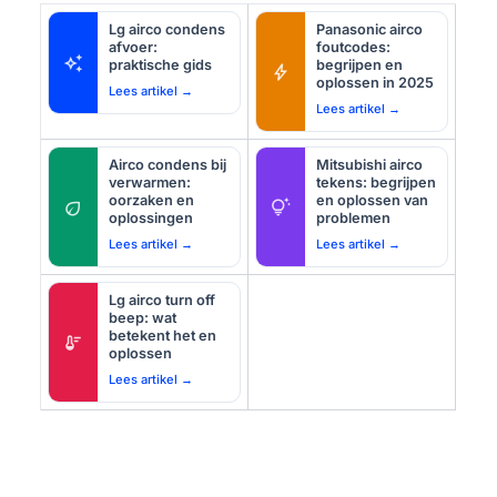
Lg airco condens
Panasonic airco
afvoer:
foutcodes:
auto_awesome
praktische gids
begrijpen en
bolt
oplossen in 2025
Lees artikel →
Lees artikel →
Airco condens bij
Mitsubishi airco
verwarmen:
tekens: begrijpen
oorzaken en
en oplossen van
eco
tips_and_updates
oplossingen
problemen
Lees artikel →
Lees artikel →
Lg airco turn off
beep: wat
betekent het en
thermostat
oplossen
Lees artikel →