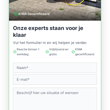
verified
KIWA Gecertificeerd
Onze experts staan voor je
klaar
Vul het formulier in en wij helpen je verder.
Reactie binnen 1
Vrijblijvend en
KIWA
check_circle
check_circle
check_circle
werkdag
gratis
gecertificeerd