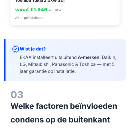
Toshiba Yukai 2,5kW SET
vanaf €1.946
incl. BTW
All-in geïnstalleerd
verified
Wist je dat?
EKAA installeert uitsluitend
A-merken
: Daikin,
LG, Mitsubishi, Panasonic & Toshiba — met 5
jaar garantie op installatie.
03
Welke factoren beïnvloeden
condens op de buitenkant