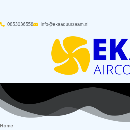
Skip
to
content
‪0853036558
info@ekaaduurzaam.nl
Home