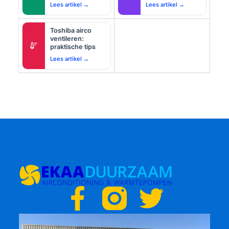
Lees artikel →
Lees artikel →
Toshiba airco
ventileren:
thermostat
praktische tips
Lees artikel →
F
T
a
w