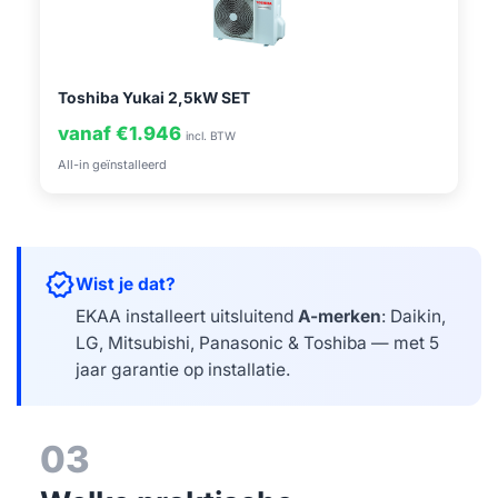
Toshiba Yukai 2,5kW SET
vanaf €1.946
incl. BTW
All-in geïnstalleerd
verified
Wist je dat?
EKAA installeert uitsluitend
A-merken
: Daikin,
LG, Mitsubishi, Panasonic & Toshiba — met 5
jaar garantie op installatie.
03