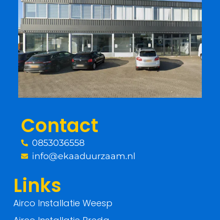
c
i
e
t
b
t
o
e
o
r
Contact
k
0853036558
-
info@ekaaduurzaam.nl
f
Links
Airco Installatie Weesp