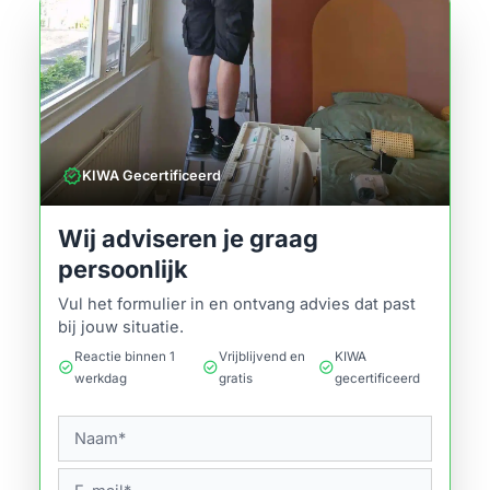
verified
KIWA Gecertificeerd
Wij adviseren je graag
persoonlijk
Vul het formulier in en ontvang advies dat past
bij jouw situatie.
Reactie binnen 1
Vrijblijvend en
KIWA
check_circle
check_circle
check_circle
werkdag
gratis
gecertificeerd