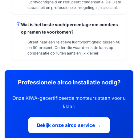
luchtvochtigheid en reduceert condensatie. De juiste
capaciteit en professionele inregeling zijn cruciaal.
help
Wat is het beste vochtpercentage om condens
op ramen te voorkomen?
Streef naar een relatieve luchtvochtigheid tussen 40
en 60 procent. Onder die waarden is de kans op
condensatie op ruiten aanzienlijk kleiner.
Professionele airco installatie nodig?
Onze KIWA-gecertificeerde monteurs staan voor u
klaar.
Bekijk onze airco service →