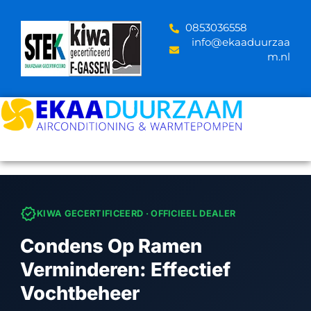
Skip
to
‪0853036558
content
info@ekaaduurzaa
m.nl
verified
KIWA GECERTIFICEERD · OFFICIEEL DEALER
Condens Op Ramen
Verminderen: Effectief
Vochtbeheer