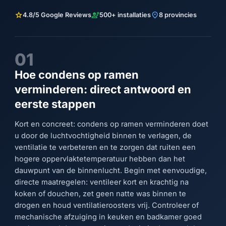
star
engineering
location_on
4.8/5 Google Reviews
500+ installaties
8 provincies
01
Hoe condens op ramen
verminderen: direct antwoord en
eerste stappen
Kort en concreet: condens op ramen verminderen doet
u door de luchtvochtigheid binnen te verlagen, de
ventilatie te verbeteren en te zorgen dat ruiten een
hogere oppervlaktetemperatuur hebben dan het
dauwpunt van de binnenlucht. Begin met eenvoudige,
directe maatregelen: ventileer kort en krachtig na
koken of douchen, zet geen natte was binnen te
drogen en houd ventilatieroosters vrij. Controleer of
mechanische afzuiging in keuken en badkamer goed