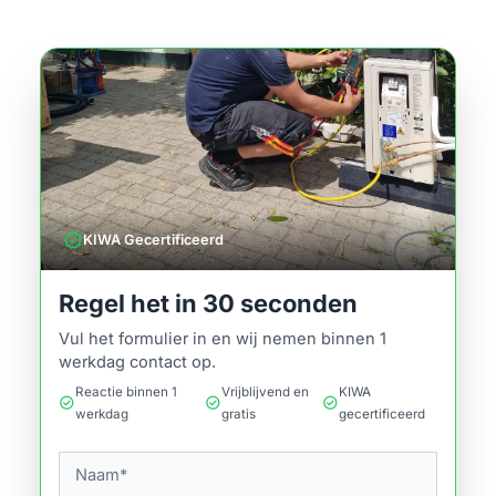
verified
KIWA Gecertificeerd
Regel het in 30 seconden
Vul het formulier in en wij nemen binnen 1
werkdag contact op.
Reactie binnen 1
Vrijblijvend en
KIWA
check_circle
check_circle
check_circle
werkdag
gratis
gecertificeerd