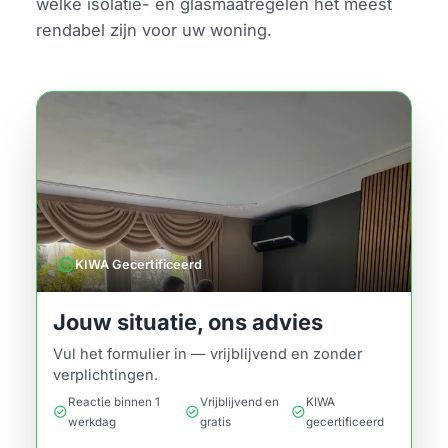
welke isolatie- en glasmaatregelen het meest
rendabel zijn voor uw woning.
verified
KIWA Gecertificeerd
Jouw situatie, ons advies
Vul het formulier in — vrijblijvend en zonder
verplichtingen.
Reactie binnen 1
Vrijblijvend en
KIWA
check_circle
check_circle
check_circle
werkdag
gratis
gecertificeerd