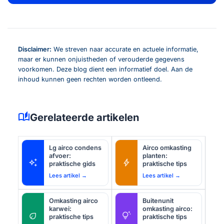
Disclaimer:
We streven naar accurate en actuele informatie,
maar er kunnen onjuistheden of verouderde gegevens
voorkomen. Deze blog dient een informatief doel. Aan de
inhoud kunnen geen rechten worden ontleend.
auto_stories
Gerelateerde artikelen
Lg airco condens
Airco omkasting
afvoer:
planten:
auto_awesome
bolt
praktische gids
praktische tips
Lees artikel →
Lees artikel →
Omkasting airco
Buitenunit
karwei:
omkasting airco:
eco
tips_and_updates
praktische tips
praktische tips