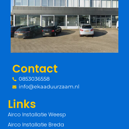
c
i
e
t
b
t
o
e
o
r
Contact
k
0853036558
-
info@ekaaduurzaam.nl
f
Links
Airco Installatie Weesp
Airco Installatie Breda