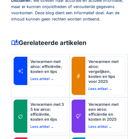
Disclaimer:
We streven naar accurate en actuele informatie,
maar er kunnen onjuistheden of verouderde gegevens
voorkomen. Deze blog dient een informatief doel. Aan de
inhoud kunnen geen rechten worden ontleend.
auto_stories
Gerelateerde artikelen
Verwarmen met
Verwarmen met
airco: efficiëntie,
airco:
auto_awesome
kosten en tips
vergelijken,
bolt
kosten en tips
Lees artikel →
voor 2025
Lees artikel →
Verwarmen met 3
Verwarmen met
5 kw airco:
een airco:
efficiëntie,
efficiëntie en
eco
tips_and_updates
kosten en tips
kosten in 2025
Lees artikel →
Lees artikel →