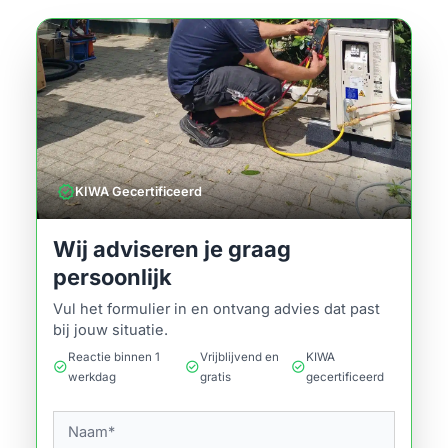
verified
KIWA Gecertificeerd
Wij adviseren je graag
persoonlijk
Vul het formulier in en ontvang advies dat past
bij jouw situatie.
Reactie binnen 1
Vrijblijvend en
KIWA
check_circle
check_circle
check_circle
werkdag
gratis
gecertificeerd