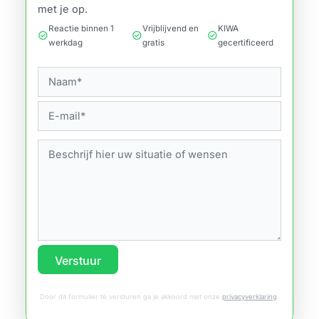
met je op.
Reactie binnen 1
Vrijblijvend en
KIWA
check_circle
check_circle
check_circle
werkdag
gratis
gecertificeerd
Verstuur
Door dit formulier te versturen ga je akkoord met onze
privacyverklaring
.