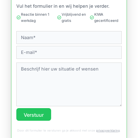
Vul het formulier in en wij helpen je verder.
Reactie binnen 1
Vrijblijvend en
KIWA
check_circle
check_circle
check_circle
werkdag
gratis
gecertificeerd
Verstuur
Door dit formulier te versturen ga je akkoord met onze
privacyverklaring
.