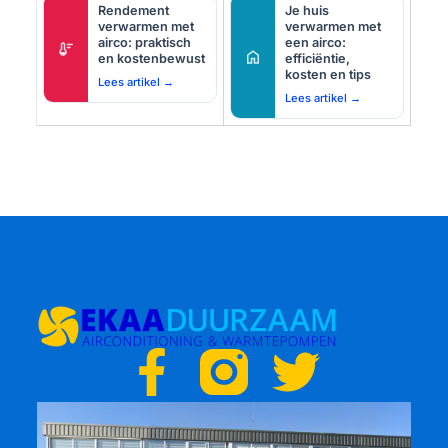
Rendement
Je huis
verwarmen met
verwarmen met
airco: praktisch
een airco:
thermostat
home
en kostenbewust
efficiëntie,
kosten en tips
Lees artikel →
Lees artikel →
F
T
a
w