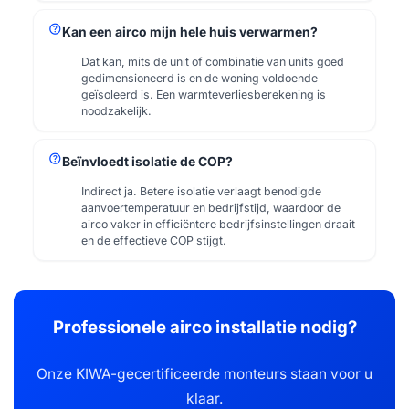
help
Kan een airco mijn hele huis verwarmen?
Dat kan, mits de unit of combinatie van units goed
gedimensioneerd is en de woning voldoende
geïsoleerd is. Een warmteverliesberekening is
noodzakelijk.
help
Beïnvloedt isolatie de COP?
Indirect ja. Betere isolatie verlaagt benodigde
aanvoertemperatuur en bedrijfstijd, waardoor de
airco vaker in efficiëntere bedrijfsinstellingen draait
en de effectieve COP stijgt.
Professionele airco installatie nodig?
Onze KIWA-gecertificeerde monteurs staan voor u
klaar.