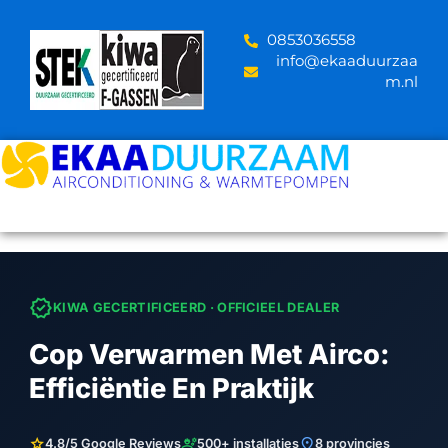
Skip
to
‪0853036558
content
info@ekaaduurzaa
m.nl
verified
KIWA GECERTIFICEERD · OFFICIEEL DEALER
Cop Verwarmen Met Airco:
Efficiëntie En Praktijk
star
engineering
location_on
4.8/5 Google Reviews
500+ installaties
8 provincies