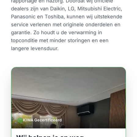
rapportage en nazorg. Doordat wij officiële
dealers zijn van Daikin, LG, Mitsubishi Electric,
Panasonic en Toshiba, kunnen wij uitstekende
service verlenen met originele onderdelen en
garantie. Zo houdt u de verwarming in
topconditie met minder storingen en een
langere levensduur.
verified
KIWA Gecertificeerd