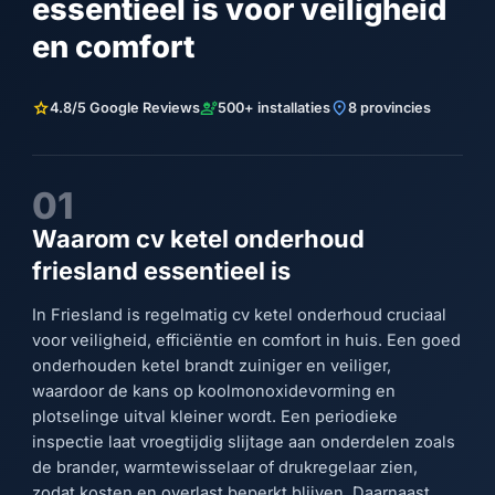
essentieel is voor veiligheid
en comfort
star
engineering
location_on
4.8/5 Google Reviews
500+ installaties
8 provincies
01
Waarom cv ketel onderhoud
friesland essentieel is
In Friesland is regelmatig cv ketel onderhoud cruciaal
voor veiligheid, efficiëntie en comfort in huis. Een goed
onderhouden ketel brandt zuiniger en veiliger,
waardoor de kans op koolmonoxidevorming en
plotselinge uitval kleiner wordt. Een periodieke
inspectie laat vroegtijdig slijtage aan onderdelen zoals
de brander, warmtewisselaar of drukregelaar zien,
zodat kosten en overlast beperkt blijven. Daarnaast