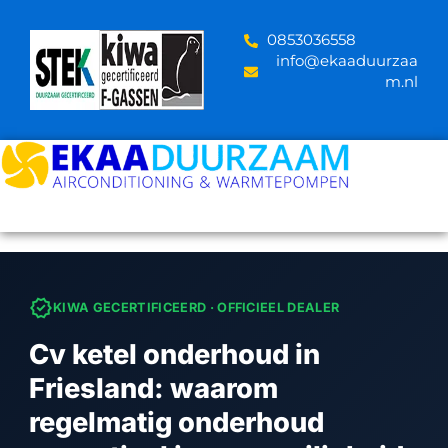
Skip
to
‪0853036558
content
info@ekaaduurzaa
m.nl
verified
KIWA GECERTIFICEERD · OFFICIEEL DEALER
Cv ketel onderhoud in
Friesland: waarom
regelmatig onderhoud