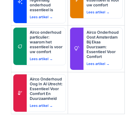
regelmatig
essentieel is voor
auto_awesome
onderhoud
uw comfort
essentieel is
Lees artikel →
Lees artikel →
Airco onderhoud
Airco Onderhoud
particulier:
Oost Amsterdam
waarom het
Bij Ekaa
eco
essentieel is voor
Duurzaam:
tips_and_updates
uw comfort
Essentieel Voor
Comfort
Lees artikel →
Lees artikel →
Airco Onderhoud
Oog In Al Utrecht:
Essentieel Voor
thermostat
Comfort En
Duurzaamheid
Lees artikel →