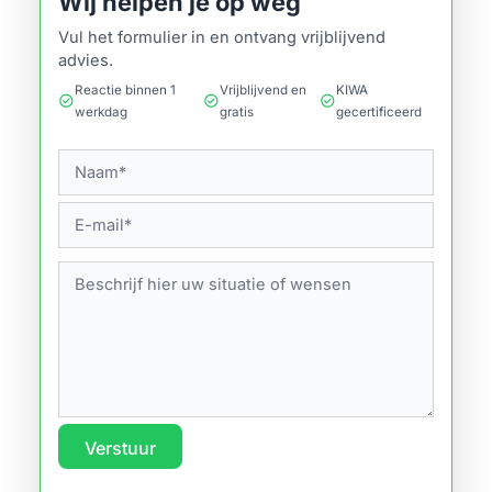
Wij helpen je op weg
Vul het formulier in en ontvang vrijblijvend
advies.
Reactie binnen 1
Vrijblijvend en
KIWA
check_circle
check_circle
check_circle
werkdag
gratis
gecertificeerd
Verstuur