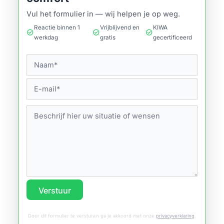
Vul het formulier in — wij helpen je op weg.
Reactie binnen 1
Vrijblijvend en
KIWA
check_circle
check_circle
check_circle
werkdag
gratis
gecertificeerd
Verstuur
Door dit formulier te versturen ga je akkoord met onze
privacyverklaring
.