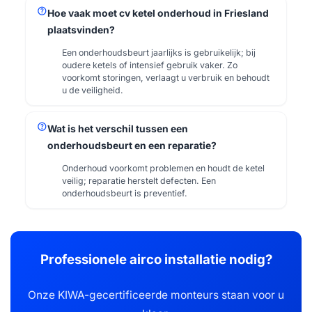
help
Hoe vaak moet cv ketel onderhoud in Friesland
plaatsvinden?
Een onderhoudsbeurt jaarlijks is gebruikelijk; bij
oudere ketels of intensief gebruik vaker. Zo
voorkomt storingen, verlaagt u verbruik en behoudt
u de veiligheid.
help
Wat is het verschil tussen een
onderhoudsbeurt en een reparatie?
Onderhoud voorkomt problemen en houdt de ketel
veilig; reparatie herstelt defecten. Een
onderhoudsbeurt is preventief.
Professionele airco installatie nodig?
Onze KIWA-gecertificeerde monteurs staan voor u