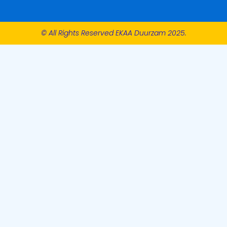
© All Rights Reserved EKAA Duurzam 2025.