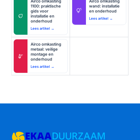
Airco omkasting
Airco omkasting
1100: praktische
wand: installatie
tips_and_updates
gids voor
en onderhoud
eco
installatie en
Lees artikel →
onderhoud
Lees artikel →
Airco omkasting
metaal: veilige
montage en
thermostat
onderhoud
Lees artikel →