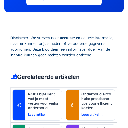
Disclaimer:
We streven naar accurate en actuele informatie,
maar er kunnen onjuistheden of verouderde gegevens
voorkomen. Deze blog dient een informatief doel. Aan de
inhoud kunnen geen rechten worden ontleend.
auto_stories
Gerelateerde artikelen
R410a bijvullen:
Onderhoud airco
wat je moet
huis: praktische
weten voor veilig
tips voor efficiënt
auto_awesome
bolt
onderhoud
koelen
Lees artikel →
Lees artikel →