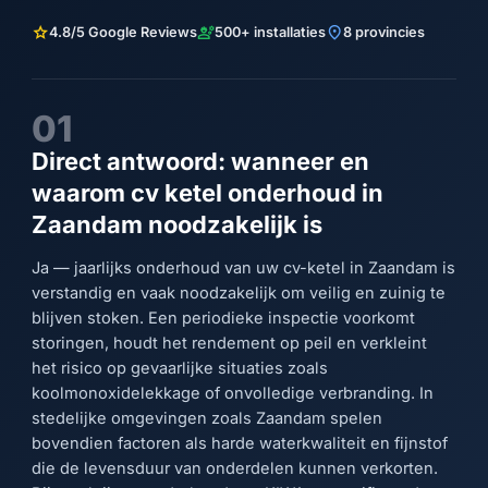
star
engineering
location_on
4.8/5 Google Reviews
500+ installaties
8 provincies
01
Direct antwoord: wanneer en
waarom cv ketel onderhoud in
Zaandam noodzakelijk is
Ja — jaarlijks onderhoud van uw cv-ketel in Zaandam is
verstandig en vaak noodzakelijk om veilig en zuinig te
blijven stoken. Een periodieke inspectie voorkomt
storingen, houdt het rendement op peil en verkleint
het risico op gevaarlijke situaties zoals
koolmonoxidelekkage of onvolledige verbranding. In
stedelijke omgevingen zoals Zaandam spelen
bovendien factoren als harde waterkwaliteit en fijnstof
die de levensduur van onderdelen kunnen verkorten.