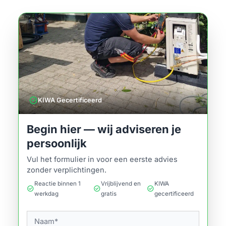
verified
KIWA Gecertificeerd
Begin hier — wij adviseren je
persoonlijk
Vul het formulier in voor een eerste advies
zonder verplichtingen.
Reactie binnen 1
Vrijblijvend en
KIWA
check_circle
check_circle
check_circle
werkdag
gratis
gecertificeerd