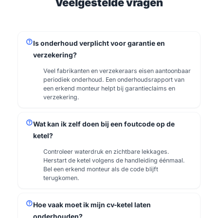
Veelgestelde vragen
help
Is onderhoud verplicht voor garantie en
verzekering?
Veel fabrikanten en verzekeraars eisen aantoonbaar
periodiek onderhoud. Een onderhoudsrapport van
een erkend monteur helpt bij garantieclaims en
verzekering.
help
Wat kan ik zelf doen bij een foutcode op de
ketel?
Controleer waterdruk en zichtbare lekkages.
Herstart de ketel volgens de handleiding éénmaal.
Bel een erkend monteur als de code blijft
terugkomen.
help
Hoe vaak moet ik mijn cv-ketel laten
onderhouden?