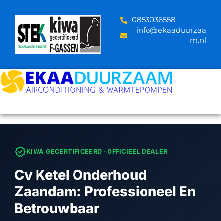
Skip
to
‪0853036558
content
info@ekaaduurzaa
m.nl
verified
KIWA GECERTIFICEERD · OFFICIEEL DEALER
Cv Ketel Onderhoud
Zaandam: Professioneel En
Betrouwbaar