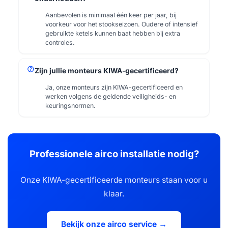
Aanbevolen is minimaal één keer per jaar, bij
voorkeur voor het stookseizoen. Oudere of intensief
gebruikte ketels kunnen baat hebben bij extra
controles.
help
Zijn jullie monteurs KIWA-gecertificeerd?
Ja, onze monteurs zijn KIWA-gecertificeerd en
werken volgens de geldende veiligheids- en
keuringsnormen.
Professionele airco installatie nodig?
Onze KIWA-gecertificeerde monteurs staan voor u
klaar.
Bekijk onze airco service →