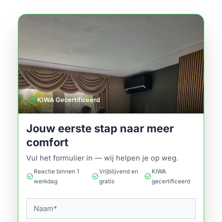
verified
KIWA Gecertificeerd
Jouw eerste stap naar meer
comfort
Vul het formulier in — wij helpen je op weg.
Reactie binnen 1
Vrijblijvend en
KIWA
check_circle
check_circle
check_circle
werkdag
gratis
gecertificeerd