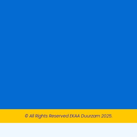
© All Rights Reserved EKAA Duurzam 2025.