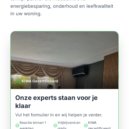
energiebesparing, onderhoud en leefkwaliteit
in uw woning.
verified
KIWA Gecertificeerd
Onze experts staan voor je
klaar
Vul het formulier in en wij helpen je verder.
Reactie binnen 1
Vrijblijvend en
KIWA
check_circle
check_circle
check_circle
werkdag
gratis
gecertificeerd