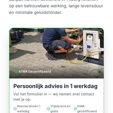
op een betrouwbare werking, lange levensduur
en minimale geluidshinder.
verified
KIWA Gecertificeerd
Persoonlijk advies in 1 werkdag
Vul het formulier in — wij nemen snel contact
met je op.
Reactie binnen 1
Vrijblijvend en
KIWA
check_circle
check_circle
check_circle
werkdag
gratis
gecertificeerd