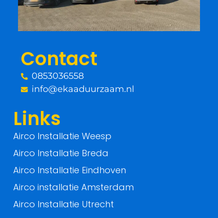
o
e
o
r
Contact
k
0853036558
-
info@ekaaduurzaam.nl
f
Links
Airco Installatie Weesp
Airco Installatie Breda
Airco Installatie Eindhoven
Airco installatie Amsterdam
Airco Installatie Utrecht