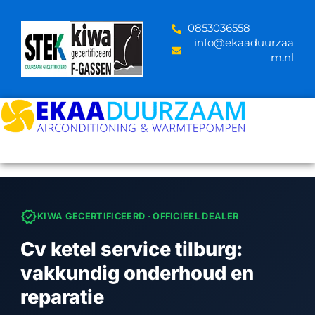
Skip
to
‪0853036558
content
info@ekaaduurzaa
m.nl
verified
KIWA GECERTIFICEERD · OFFICIEEL DEALER
Cv ketel service tilburg:
vakkundig onderhoud en
reparatie