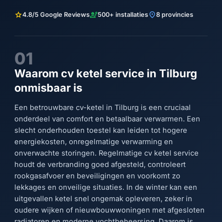
star
engineering
location_on
4.8/5 Google Reviews
500+ installaties
8 provincies
01
Waarom cv ketel service in Tilburg
onmisbaar is
Een betrouwbare cv-ketel in Tilburg is een cruciaal
onderdeel van comfort en betaalbaar verwarmen. Een
slecht onderhouden toestel kan leiden tot hogere
energiekosten, onregelmatige verwarming en
onverwachte storingen. Regelmatige cv ketel service
houdt de verbranding goed afgesteld, controleert
rookgasafvoer en beveiligingen en voorkomt zo
lekkages en onveilige situaties. In de winter kan een
uitgevallen ketel snel ongemak opleveren, zeker in
oudere wijken of nieuwbouwwoningen met afgesloten
radiatoren en moderne vochtbeheersing. Daarom is