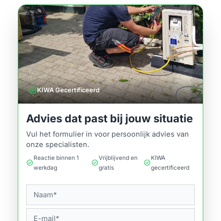
verified
KIWA Gecertificeerd
Advies dat past bij jouw situatie
Vul het formulier in voor persoonlijk advies van
onze specialisten.
Reactie binnen 1
Vrijblijvend en
KIWA
check_circle
check_circle
check_circle
werkdag
gratis
gecertificeerd