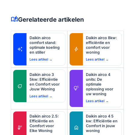
auto_stories
Gerelateerde artikelen
Daikin airco
Daikin airco 8kw:
comfort stand:
efficiëntie en
optimale koeling
comfort voor
auto_awesome
bolt
en stiller
woning
Lees artikel →
Lees artikel →
Daikin airco 3
Daikin airco 4
5kw: Efficiëntie
units: De
en Comfort voor
optimale
eco
tips_and_updates
Jouw Woning
oplossing voor
uw woning
Lees artikel →
Lees artikel →
Daikin airco 2.5:
Daikin airco 4 5
Efficiëntie en
kw: Efficiëntie en
Comfort voor
Comfort in jouw
thermostat
home
Elke Woning
woning