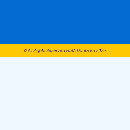
© All Rights Reserved EKAA Duurzam 2025.