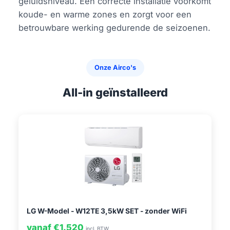
geluidsniveau. Een correcte installatie voorkomt
koude- en warme zones en zorgt voor een
betrouwbare werking gedurende de seizoenen.
Onze Airco's
All-in geïnstalleerd
LG W-Model - W12TE 3,5kW SET - zonder WiFi
vanaf €1.520
incl. BTW