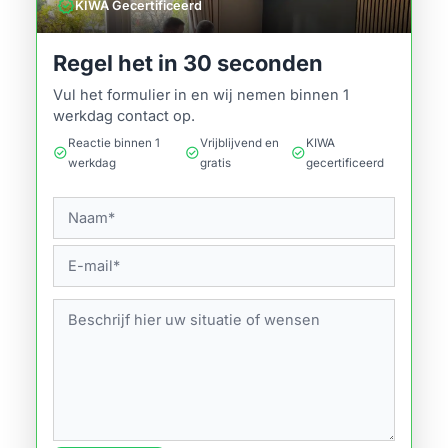
verified
KIWA Gecertificeerd
Regel het in 30 seconden
Vul het formulier in en wij nemen binnen 1
werkdag contact op.
Reactie binnen 1
Vrijblijvend en
KIWA
check_circle
check_circle
check_circle
werkdag
gratis
gecertificeerd