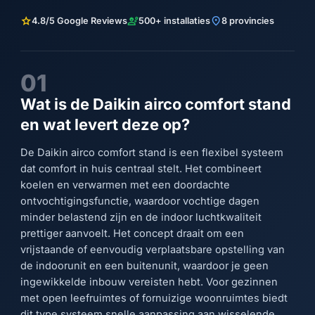
star
engineering
location_on
4.8/5 Google Reviews
500+ installaties
8 provincies
01
Wat is de Daikin airco comfort stand
en wat levert deze op?
De Daikin airco comfort stand is een flexibel systeem
dat comfort in huis centraal stelt. Het combineert
koelen en verwarmen met een doordachte
ontvochtigingsfunctie, waardoor vochtige dagen
minder belastend zijn en de indoor luchtkwaliteit
prettiger aanvoelt. Het concept draait om een
vrijstaande of eenvoudig verplaatsbare opstelling van
de indoorunit en een buitenunit, waardoor je geen
ingewikkelde inbouw vereisten hebt. Voor gezinnen
met open leefruimtes of fornuizige woonruimtes biedt
dit type systeem snelle aanpassing aan wisselende