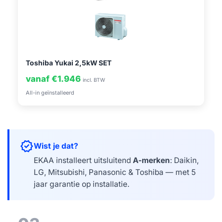
Toshiba Yukai 2,5kW SET
vanaf €1.946
incl. BTW
All-in geïnstalleerd
verified
Wist je dat?
EKAA installeert uitsluitend
A-merken
: Daikin,
LG, Mitsubishi, Panasonic & Toshiba — met 5
jaar garantie op installatie.