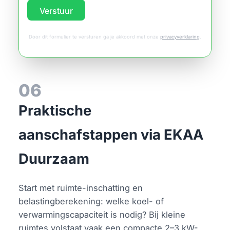
Verstuur
Door dit formulier te versturen ga je akkoord met onze
privacyverklaring
.
06
Praktische
aanschafstappen via EKAA
Duurzaam
Start met ruimte-inschatting en
belastingberekening: welke koel- of
verwarmingscapaciteit is nodig? Bij kleine
ruimtes volstaat vaak een compacte 2–3 kW-