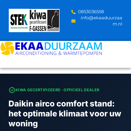
Skip
to
‪0853036558
content
info@ekaaduurzaa
m.nl
verified
KIWA GECERTIFICEERD · OFFICIEEL DEALER
Daikin airco comfort stand:
het optimale klimaat voor uw
woning