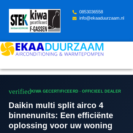
Skip
to
‪0853036558
content
info@ekaaduurzaam.nl
verified
KIWA GECERTIFICEERD · OFFICIEEL DEALER
Daikin multi split airco 4
binnenunits: Een efficiënte
oplossing voor uw woning