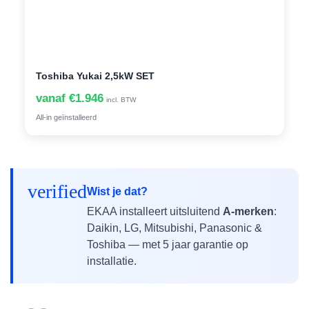
Toshiba Yukai 2,5kW SET
vanaf €1.946
incl. BTW
All-in geïnstalleerd
verified
Wist je dat?
EKAA installeert uitsluitend
A-merken
:
Daikin, LG, Mitsubishi, Panasonic &
Toshiba — met 5 jaar garantie op
installatie.