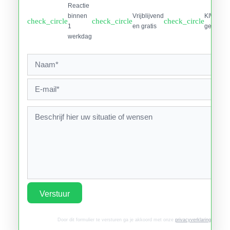
Reactie
binnen
Vrijblijvend
KIWA
check_circle
check_circle
check_circle
1
en gratis
gecertifi
werkdag
Verstuur
Door dit formulier te versturen ga je akkoord met onze
privacyverklaring
.