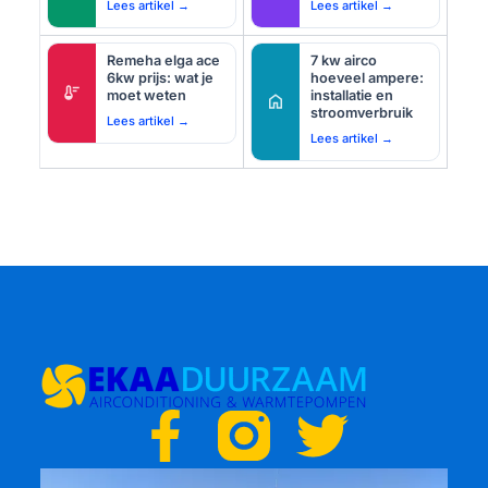
Lees artikel →
Lees artikel →
Remeha elga ace
7 kw airco
6kw prijs: wat je
hoeveel ampere:
thermostat
moet weten
installatie en
home
stroomverbruik
Lees artikel →
Lees artikel →
F
T
a
w