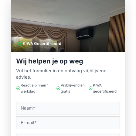
verified
KIWA Gecertificeerd
Wij helpen je op weg
Vul het formulier in en ontvang vrijblijvend
advies.
Reactie binnen 1
Vrijblijvend en
KIWA
check_circle
check_circle
check_circle
werkdag
gratis
gecertificeerd