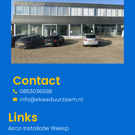
c
i
e
t
b
t
o
e
o
r
Contact
k
0853036558
-
info@ekaaduurzaam.nl
f
Links
Airco Installatie Weesp