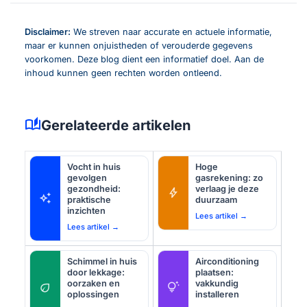
Disclaimer:
We streven naar accurate en actuele informatie,
maar er kunnen onjuistheden of verouderde gegevens
voorkomen. Deze blog dient een informatief doel. Aan de
inhoud kunnen geen rechten worden ontleend.
auto_stories
Gerelateerde artikelen
Vocht in huis
Hoge
gevolgen
gasrekening: zo
gezondheid:
verlaag je deze
bolt
auto_awesome
praktische
duurzaam
inzichten
Lees artikel →
Lees artikel →
Schimmel in huis
Airconditioning
door lekkage:
plaatsen:
oorzaken en
vakkundig
eco
tips_and_updates
oplossingen
installeren