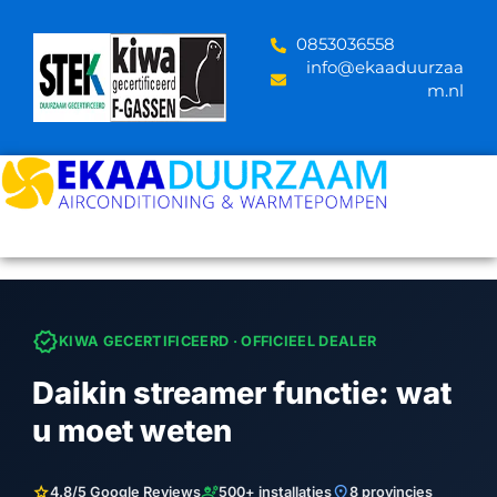
Skip
to
‪0853036558
content
info@ekaaduurzaa
m.nl
verified
KIWA GECERTIFICEERD · OFFICIEEL DEALER
Daikin streamer functie: wat
u moet weten
star
engineering
location_on
4.8/5 Google Reviews
500+ installaties
8 provincies