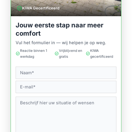
verified
KIWA Gecertificeerd
Jouw eerste stap naar meer
comfort
Vul het formulier in — wij helpen je op weg.
Reactie binnen 1
Vrijblijvend en
KIWA
check_circle
check_circle
check_circle
werkdag
gratis
gecertificeerd