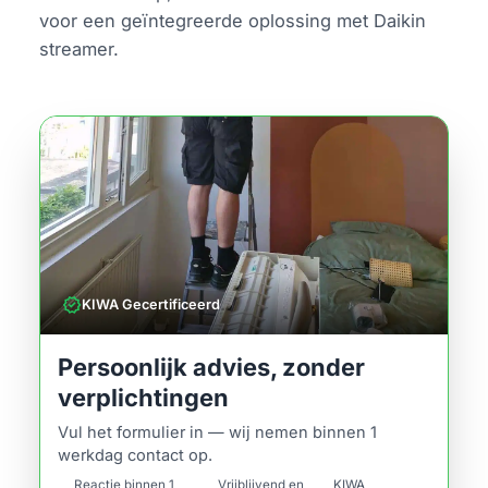
voor een geïntegreerde oplossing met Daikin
streamer.
verified
KIWA Gecertificeerd
Persoonlijk advies, zonder
verplichtingen
Vul het formulier in — wij nemen binnen 1
werkdag contact op.
Reactie binnen 1
Vrijblijvend en
KIWA