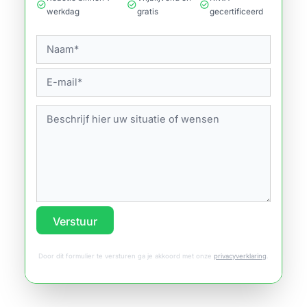
check_circle
check_circle
check_circle
werkdag
gratis
gecertificeerd
Verstuur
Door dit formulier te versturen ga je akkoord met onze
privacyverklaring
.