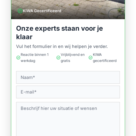
verified
KIWA Gecertificeerd
Onze experts staan voor je
klaar
Vul het formulier in en wij helpen je verder.
Reactie binnen 1
Vrijblijvend en
KIWA
check_circle
check_circle
check_circle
werkdag
gratis
gecertificeerd