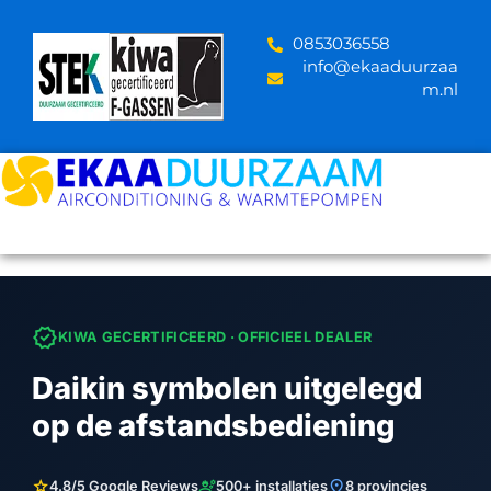
Skip
to
‪0853036558
content
info@ekaaduurzaa
m.nl
verified
KIWA GECERTIFICEERD · OFFICIEEL DEALER
Daikin symbolen uitgelegd
op de afstandsbediening
star
engineering
location_on
4.8/5 Google Reviews
500+ installaties
8 provincies