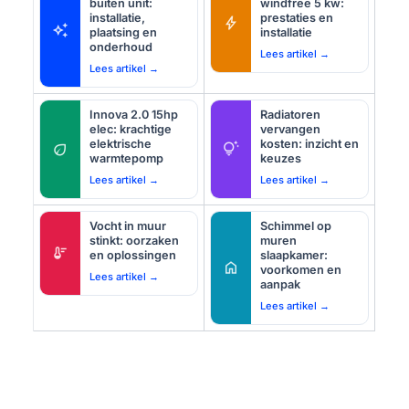
buiten unit:
windfree 5 kw:
installatie,
prestaties en
bolt
auto_awesome
plaatsing en
installatie
onderhoud
Lees artikel →
Lees artikel →
Innova 2.0 15hp
Radiatoren
elec: krachtige
vervangen
elektrische
kosten: inzicht en
eco
tips_and_updates
warmtepomp
keuzes
Lees artikel →
Lees artikel →
Vocht in muur
Schimmel op
stinkt: oorzaken
muren
thermostat
en oplossingen
slaapkamer:
home
voorkomen en
Lees artikel →
aanpak
Lees artikel →