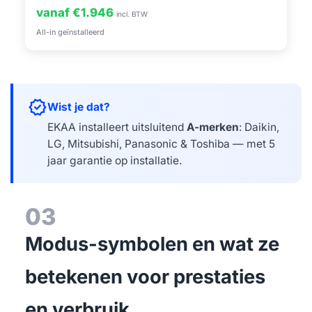
vanaf €1.946
incl. BTW
All-in geïnstalleerd
verified
Wist je dat?
EKAA installeert uitsluitend
A-merken
: Daikin,
LG, Mitsubishi, Panasonic & Toshiba — met 5
jaar garantie op installatie.
03
Modus-symbolen en wat ze
betekenen voor prestaties
en verbruik