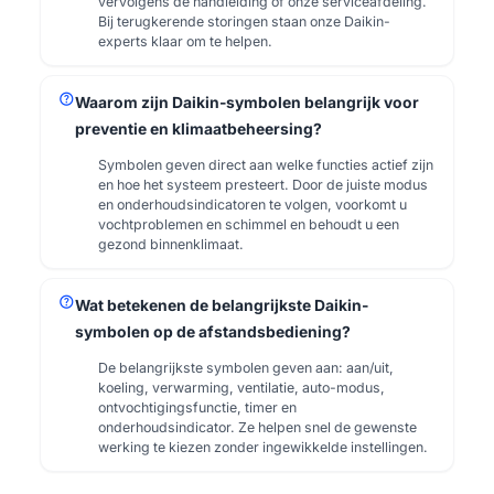
vervolgens de handleiding of onze serviceafdeling.
Bij terugkerende storingen staan onze Daikin-
experts klaar om te helpen.
help
Waarom zijn Daikin-symbolen belangrijk voor
preventie en klimaatbeheersing?
Symbolen geven direct aan welke functies actief zijn
en hoe het systeem presteert. Door de juiste modus
en onderhoudsindicatoren te volgen, voorkomt u
vochtproblemen en schimmel en behoudt u een
gezond binnenklimaat.
help
Wat betekenen de belangrijkste Daikin-
symbolen op de afstandsbediening?
De belangrijkste symbolen geven aan: aan/uit,
koeling, verwarming, ventilatie, auto-modus,
ontvochtigingsfunctie, timer en
onderhoudsindicator. Ze helpen snel de gewenste
werking te kiezen zonder ingewikkelde instellingen.