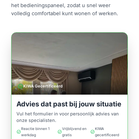
het bedieningspaneel, zodat u snel weer
volledig comfortabel kunt wonen of werken.
verified
KIWA Gecertificeerd
Advies dat past bij jouw situatie
Vul het formulier in voor persoonlijk advies van
onze specialisten.
Reactie binnen 1
Vrijblijvend en
KIWA
check_circle
check_circle
check_circle
werkdag
gratis
gecertificeerd