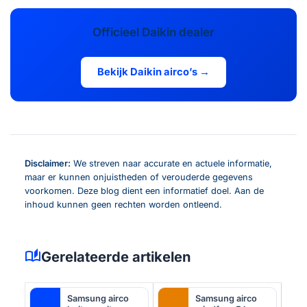
Officieel Daikin dealer
Bekijk Daikin airco’s →
Disclaimer:
We streven naar accurate en actuele informatie,
maar er kunnen onjuistheden of verouderde gegevens
voorkomen. Deze blog dient een informatief doel. Aan de
inhoud kunnen geen rechten worden ontleend.
auto_stories
Gerelateerde artikelen
Samsung airco
Samsung airco