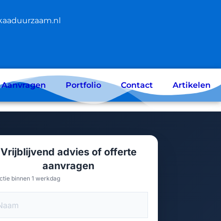
kaaduurzaam.nl
e Aanvragen
Portfolio
Contact
Artikelen
Vrijblijvend advies of offerte
aanvragen
ctie binnen 1 werkdag