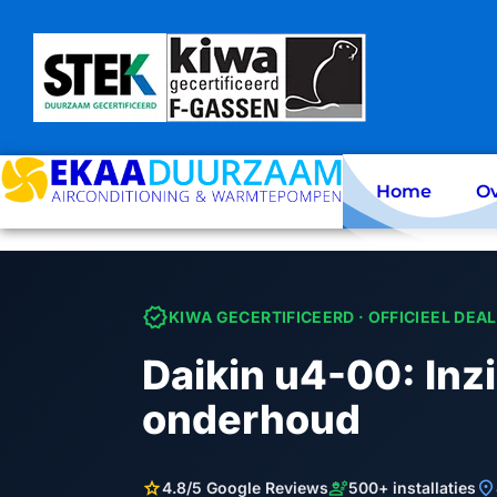
Skip
to
content
Home
Ov
verified
KIWA GECERTIFICEERD · OFFICIEEL DEA
Daikin u4-00: Inzi
onderhoud
star
engineering
location_on
4.8/5 Google Reviews
500+ installaties