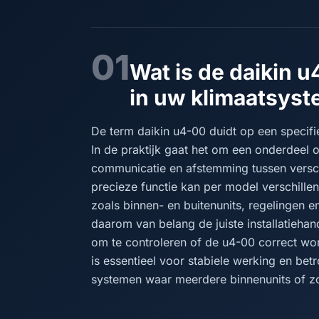
01
Wat is de daikin u
in uw klimaatsys
De term daikin u4-00 duidt op een specifie
In de praktijk gaat het om een onderdeel o
communicatie en afstemming tussen versc
precieze functie kan per model verschill
zoals binnen- en buitenunits, regelingen 
daarom van belang de juiste installatieha
om te controleren of de u4-00 correct wor
is essentieel voor stabiele werking en bet
systemen waar meerdere binnenunits of zo