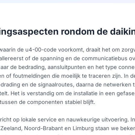
uitingsaspecten rondom de daik
 waarin de u4-00-code voorkomt, draait het om zorgvu
rt allereerst of de spanning en de communicatiebus 
aar de bedrading, aansluitpunten en het type connec
of foutmeldingen die moeilijk te traceren zijn. In de
edrading en de signaalroutes, daarna de netwerken te
lt. Het is verstandig om de installatie in een gefas
tussen de componenten stabiel blijft.
cht op lokale service en nauwkeurige uitvoering. In
, Zeeland, Noord-Brabant en Limburg staan we beke