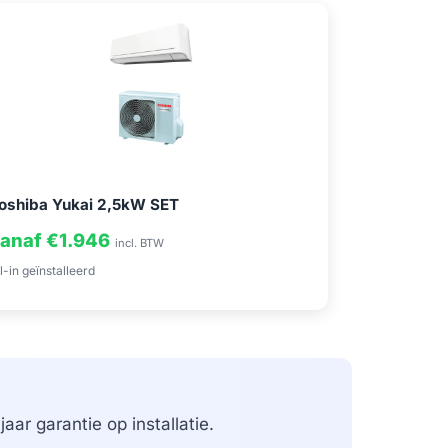
oshiba Yukai 2,5kW SET
anaf €1.946
incl. BTW
l-in geïnstalleerd
aar garantie op installatie.