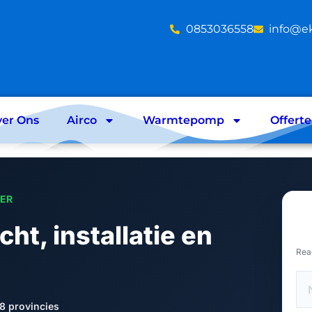
‪0853036558
info@e
er Ons
Airco
Warmtepomp
Offert
LER
cht, installatie en
Rea
8 provincies