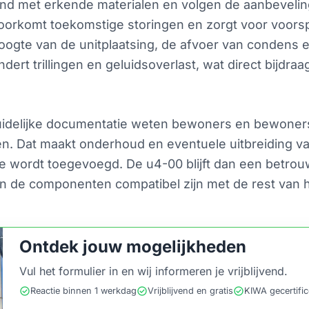
nd met erkende materialen en volgen de aanbevelin
oorkomt toekomstige storingen en zorgt voor voorsp
ogte van de unitplaatsing, de afvoer van condens 
ndert trillingen en geluidsoverlast, wat direct bijdr
idelijke documentatie weten bewoners en bewoner
n. Dat maakt onderhoud en eventuele uitbreiding v
ne wordt toegevoegd. De u4-00 blijft dan een betrou
 en de componenten compatibel zijn met de rest van 
Ontdek jouw mogelijkheden
Vul het formulier in en wij informeren je vrijblijvend.
check_circle
check_circle
check_circle
Reactie binnen 1 werkdag
Vrijblijvend en gratis
KIWA gecertifi