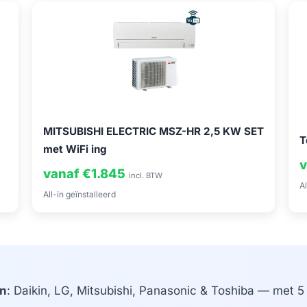
MITSUBISHI ELECTRIC MSZ-HR 2,5 KW SET
T
met WiFi ing
v
vanaf €1.845
incl. BTW
Al
All-in geïnstalleerd
n
: Daikin, LG, Mitsubishi, Panasonic & Toshiba — met 5 j