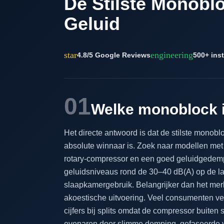
De Stilste Monobl
Geluid
star
engineering
4.8/5 Google Reviews
500+ inst
01
Welke monoblock is
Het directe antwoord is dat de stilste monob
absolute winnaar is. Zoek naar modellen met 
rotary-compressor en een goed geluidgedemp
geluidsniveaus rond de 30–40 dB(A) op de la
slaapkamergebruik. Belangrijker dan het mer
akoestische uitvoering. Veel consumenten ve
cijfers bij splits omdat de compressor buiten 
evenaren door slimme demping, gefaseerde ven