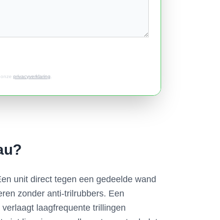
t onze
privacyverklaring
.
eau?
Een unit direct tegen een gedeelde wand
eren zonder anti-trilrubbers. Een
erlaagt laagfrequente trillingen