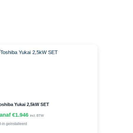
oshiba Yukai 2,5kW SET
anaf €1.946
incl. BTW
l-in geïnstalleerd