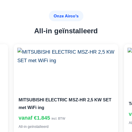
Onze Airco's
All-in geïnstalleerd
MITSUBISHI ELECTRIC MSZ-HR 2,5 KW SET
T
met WiFi ing
v
vanaf €1.845
incl. BTW
Al
All-in geïnstalleerd