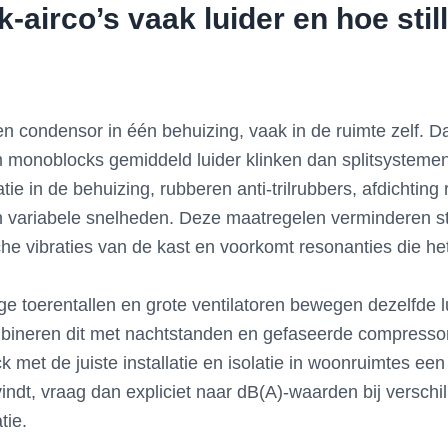
airco’s vaak luider en hoe still
 condensor in één behuizing, vaak in de ruimte zelf. Da
om monoblocks gemiddeld luider klinken dan splitsystemen
tie in de behuizing, rubberen anti-trilrubbers, afdichting
 variabele snelheden. Deze maatregelen verminderen str
he vibraties van de kast en voorkomt resonanties die 
age toerentallen en grote ventilatoren bewegen dezelfde 
mbineren dit met nachtstanden en gefaseerde compressor
ck met de juiste installatie en isolatie in woonruimtes e
 vindt, vraag dan expliciet naar dB(A)-waarden bij versch
tie.