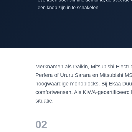
een knop zijn in te schakelen.
Merknamen als Daikin, Mitsubishi Electri
Perfera of Ururu Sarara en Mitsubishi MS
hoogwaardige monoblocks. Bij Ekaa Duurz
comfortwensen. Als KIWA-gecertificeerd bed
situatie.
02