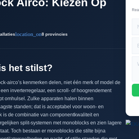
ock Airco: Kiezen Op
Rea
location_on
allaties
8 provincies
 het stilst?
lock-airco’s kenmerken delen, niet één merk of model de
een inverterregelaar, een scroll- of hoogrendement
t omhulsel. Zulke apparaten halen binnen
agste standen; dat is acceptabel voor woon- en
k is de combinatie van componentkwaliteit en
rgelijken split-systemen met monoblocks en zien lagere
staat. Toch bestaan er monoblocks die stilte bijna
tilatorsnelheden en nacht- of stille standen die met