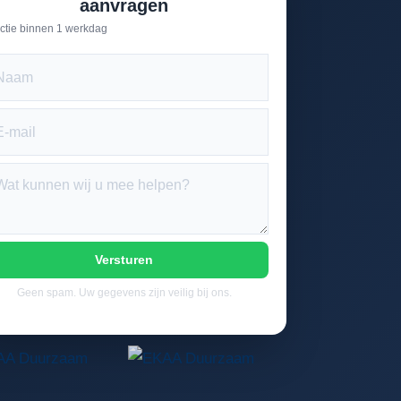
aanvragen
ctie binnen 1 werkdag
Versturen
Geen spam. Uw gegevens zijn veilig bij ons.