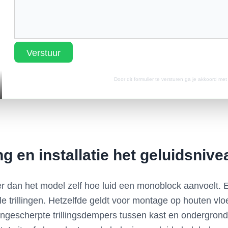
Verstuur
Door dit formulier te versturen ga je akkoord me
g en installatie het geluidsniv
er dan het model zelf hoe luid een monoblock aanvoelt. 
le trillingen. Hetzelfde geldt voor montage op houten vlo
gescherpte trillingsdempers tussen kast en ondergrond v