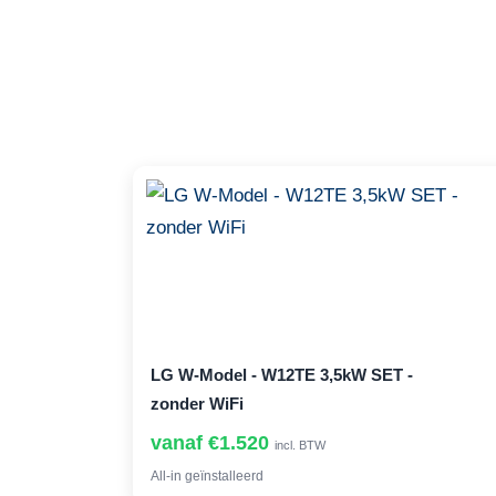
LG W-Model - W12TE 3,5kW SET -
zonder WiFi
vanaf €1.520
incl. BTW
All-in geïnstalleerd