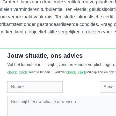
g. Grotere, langzaam draaiende ventilatoren verplaatsen
ielen verminderen turbulentie. Ten vierde: geluidsisolat
m veroorzaakt vaak ruis. Ten slotte: akoestische certifi
brikantstest onder gestandaardiseerde condities. Vraag
ken kunt u objectief stilte vergelijken en kiezen voor
Jouw situatie, ons advies
Vul het formulier in — vrijblijvend en zonder verplichtingen.
check_circle
check_circle
Reactie binnen 1 werkdag
Vrijblijvend en grati