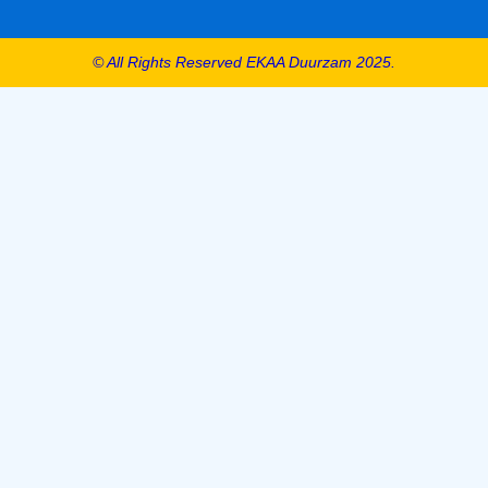
© All Rights Reserved EKAA Duurzam 2025.