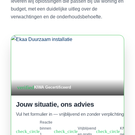
leveren wij oplossingen die passen bij uw woning en
budget, met een duidelijke uitleg over de
verwachtingen en de onderhoudsbehoefte.
verified
KIWA Gecertificeerd
Jouw situatie, ons advies
Vul het formulier in — vrijblijvend en zonder verplichtingen.
Reactie
binnen
Vrijblijvend
KIWA
check_circle
check_circle
check_circle
1
en gratis
gecertifi