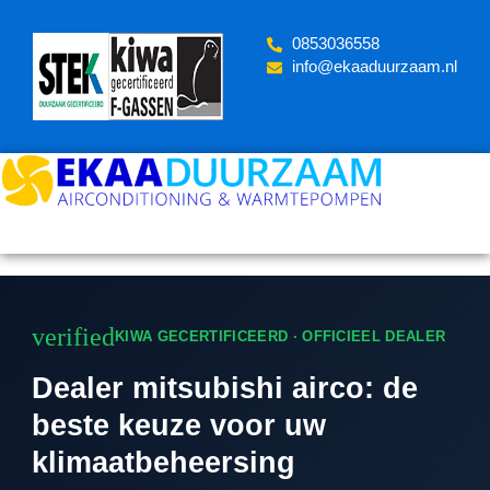
Skip
to
‪0853036558
content
info@ekaaduurzaam.nl
verified
KIWA GECERTIFICEERD · OFFICIEEL DEALER
Dealer mitsubishi airco: de
beste keuze voor uw
klimaatbeheersing