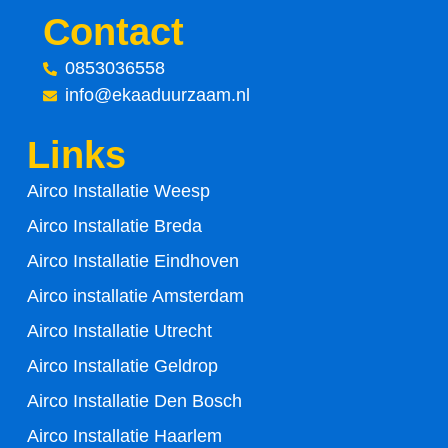
c
i
Contact
e
t
0853036558
info@ekaaduurzaam.nl
b
t
Links
o
e
Airco Installatie Weesp
o
r
Airco Installatie Breda
k
Airco Installatie Eindhoven
-
Airco installatie Amsterdam
Airco Installatie Utrecht
f
Airco Installatie Geldrop
Airco Installatie Den Bosch
Airco Installatie Haarlem