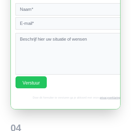
Verstuur
Door dit formulier te versturen ga je akkoord met onze
privacyverklaring
.
04