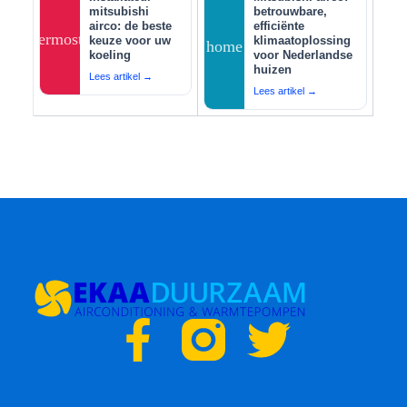
mitsubishi
betrouwbare,
airco: de beste
efficiënte
thermostat
keuze voor uw
klimaatoplossing
home
koeling
voor Nederlandse
huizen
Lees artikel →
Lees artikel →
F
T
a
w