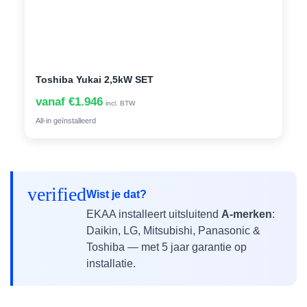
Toshiba Yukai 2,5kW SET
vanaf €1.946
incl. BTW
All-in geïnstalleerd
verified
Wist je dat?
EKAA installeert uitsluitend
A-merken
:
Daikin, LG, Mitsubishi, Panasonic &
Toshiba — met 5 jaar garantie op
installatie.