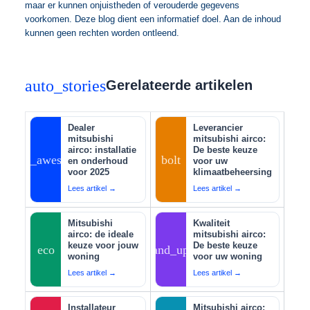
maar er kunnen onjuistheden of verouderde gegevens
voorkomen. Deze blog dient een informatief doel. Aan de inhoud
kunnen geen rechten worden ontleend.
auto_stories
Gerelateerde artikelen
Dealer
Leverancier
mitsubishi
mitsubishi airco:
airco: installatie
De beste keuze
auto_awesome
bolt
en onderhoud
voor uw
voor 2025
klimaatbeheersing
Lees artikel →
Lees artikel →
Mitsubishi
Kwaliteit
airco: de ideale
mitsubishi airco:
keuze voor jouw
De beste keuze
eco
tips_and_updates
woning
voor uw woning
Lees artikel →
Lees artikel →
Installateur
Mitsubishi airco: