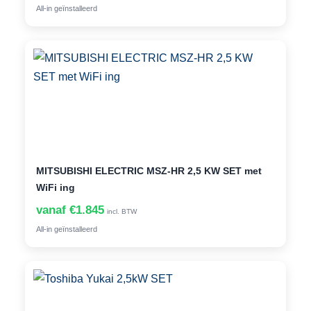
All-in geïnstalleerd
MITSUBISHI ELECTRIC MSZ-HR 2,5 KW SET met
WiFi ing
vanaf €1.845
incl. BTW
All-in geïnstalleerd