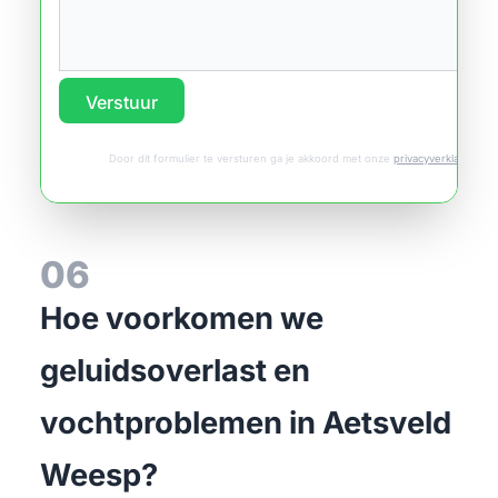
Verstuur
Door dit formulier te versturen ga je akkoord met onze
privacyverklaring
.
06
Hoe voorkomen we
geluidsoverlast en
vochtproblemen in Aetsveld
Weesp?