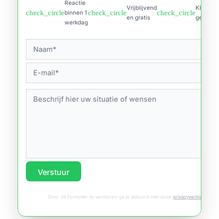
Reactie
Vrijblijvend
KIWA
check_circle
check_circle
check_circle
binnen 1
en gratis
gecertif
werkdag
Verstuur
Door dit formulier te versturen ga je akkoord met onze
privacyverklaring
.