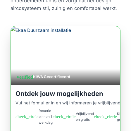
onderbemeten units en zorgt dat het design
aircosysteem stil, zuinig en comfortabel werkt.
verified
KIWA Gecertificeerd
Ontdek jouw mogelijkheden
Vul het formulier in en wij informeren je vrijblijvend.
Reactie
Vrijblijvend
KIWA
check_circle
check_circle
check_circle
binnen 1
en gratis
gecertif
werkdag