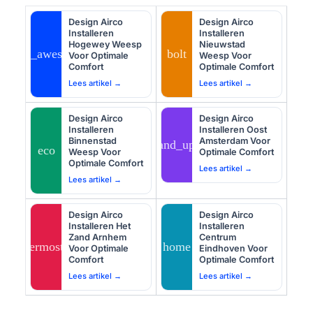
Design Airco
Design Airco
Installeren
Installeren
Hogewey Weesp
Nieuwstad
auto_awesome
bolt
Voor Optimale
Weesp Voor
Comfort
Optimale Comfort
Lees artikel →
Lees artikel →
Design Airco
Design Airco
Installeren
Installeren Oost
Binnenstad
Amsterdam Voor
tips_and_updates
eco
Weesp Voor
Optimale Comfort
Optimale Comfort
Lees artikel →
Lees artikel →
Design Airco
Design Airco
Installeren Het
Installeren
Zand Arnhem
Centrum
thermostat
home
Voor Optimale
Eindhoven Voor
Comfort
Optimale Comfort
Lees artikel →
Lees artikel →