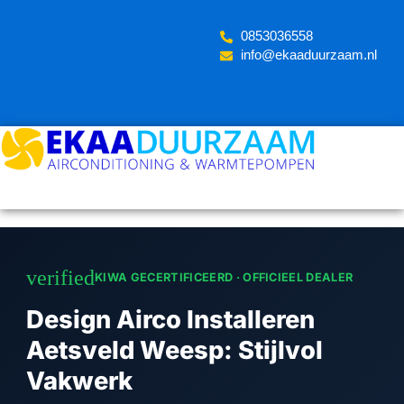
Skip
to
‪0853036558
content
info@ekaaduurzaam.nl
verified
KIWA GECERTIFICEERD · OFFICIEEL DEALER
Design Airco Installeren
Aetsveld Weesp: Stijlvol
Vakwerk