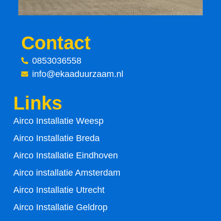
o
e
o
r
Contact
k
0853036558
-
info@ekaaduurzaam.nl
f
Links
Airco Installatie Weesp
Airco Installatie Breda
Airco Installatie Eindhoven
Airco installatie Amsterdam
Airco Installatie Utrecht
Airco Installatie Geldrop