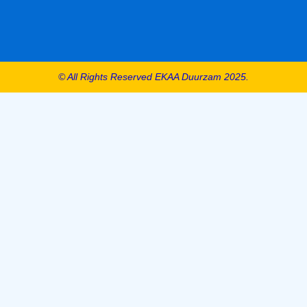
© All Rights Reserved EKAA Duurzam 2025.