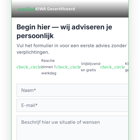
verified
KIWA Gecertificeerd
Begin hier — wij adviseren je
persoonlijk
Vul het formulier in voor een eerste advies zonder
verplichtingen.
Reactie
Vrijblijvend
KIWA
check_circle
check_circle
check_circle
binnen 1
en gratis
gecertif
werkdag