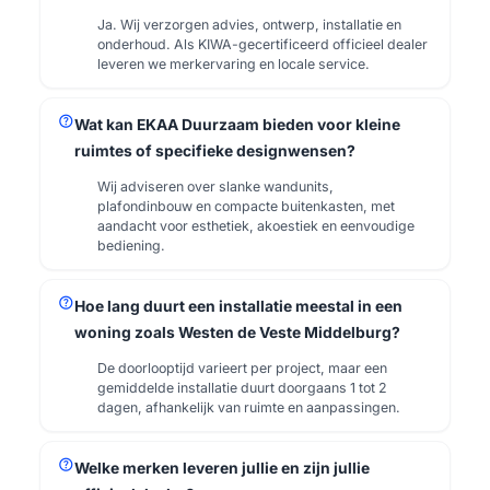
Ja. Wij verzorgen advies, ontwerp, installatie en
onderhoud. Als KIWA-gecertificeerd officieel dealer
leveren we merkervaring en locale service.
help
Wat kan EKAA Duurzaam bieden voor kleine
ruimtes of specifieke designwensen?
Wij adviseren over slanke wandunits,
plafondinbouw en compacte buitenkasten, met
aandacht voor esthetiek, akoestiek en eenvoudige
bediening.
help
Hoe lang duurt een installatie meestal in een
woning zoals Westen de Veste Middelburg?
De doorlooptijd varieert per project, maar een
gemiddelde installatie duurt doorgaans 1 tot 2
dagen, afhankelijk van ruimte en aanpassingen.
help
Welke merken leveren jullie en zijn jullie