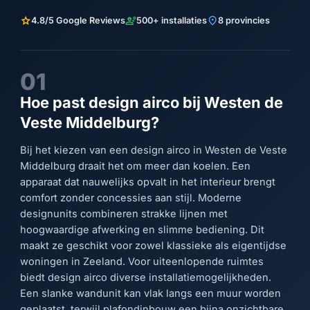
star
engineering
location_on
4.8/5 Google Reviews
500+ installaties
8 provincies
01
Hoe past design airco bij Westen de
Veste Middelburg?
Bij het kiezen van een design airco in Westen de Veste
Middelburg draait het om meer dan koelen. Een
apparaat dat nauwelijks opvalt in het interieur brengt
comfort zonder concessies aan stijl. Moderne
designunits combineren strakke lijnen met
hoogwaardige afwerking en slimme bediening. Dit
maakt ze geschikt voor zowel klassieke als eigentijdse
woningen in Zeeland. Voor uiteenlopende ruimtes
biedt design airco diverse installatiemogelijkheden.
Een slanke wandunit kan vlak langs een muur worden
geplaatst, terwijl plafondinbouw een bijna onzichtbare