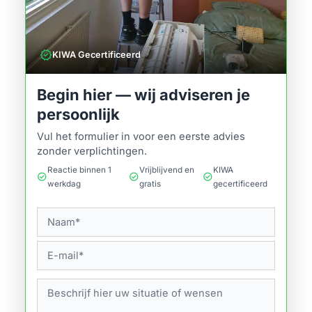
verified
KIWA Gecertificeerd
Begin hier — wij adviseren je
persoonlijk
Vul het formulier in voor een eerste advies
zonder verplichtingen.
Reactie binnen 1
Vrijblijvend en
KIWA
check_circle
check_circle
check_circle
werkdag
gratis
gecertificeerd