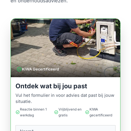
en onderhoudsadviezen.
verified
KIWA Gecertificeerd
Ontdek wat bij jou past
Vul het formulier in voor advies dat past bij jouw
situatie.
Reactie binnen 1
Vrijblijvend en
KIWA
check_circle
check_circle
check_circle
werkdag
gratis
gecertificeerd