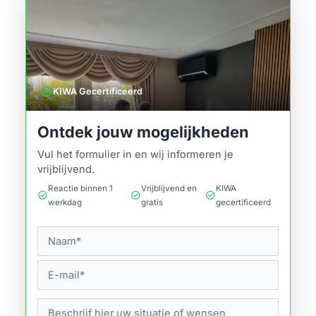
verified
KIWA Gecertificeerd
Ontdek jouw mogelijkheden
Vul het formulier in en wij informeren je
vrijblijvend.
Reactie binnen 1
Vrijblijvend en
KIWA
check_circle
check_circle
check_circle
werkdag
gratis
gecertificeerd