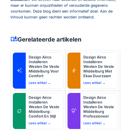
maar er kunnen onjuistheden of verouderde gegevens
voorkomen. Deze blog dient een informatief doel. Aan de
inhoud kunnen geen rechten worden ontleend.
auto_stories
Gerelateerde artikelen
Design Airco
Design Airco
Installeren
Installeren
Westen De Veste
Westen De Veste
auto_awesome
bolt
Middelburg Voor
Middelburg Met
Comfort
Ekaa Duurzaam
Lees artikel →
Lees artikel →
Design Airco
Design Airco
Installeren
Installeren
Westen De Veste
Westen De Veste
eco
tips_and_updates
Middelburg:
Middelburg
Comfort En Stijl
Professioneel
Lees artikel →
Lees artikel →