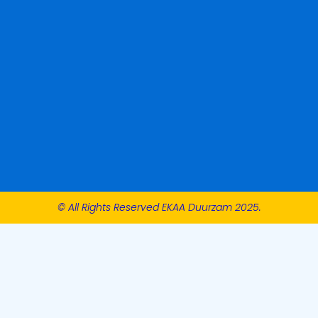
© All Rights Reserved EKAA Duurzam 2025.