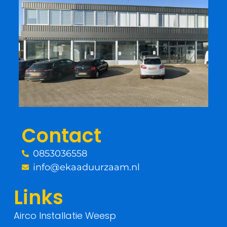
c
i
e
t
b
t
o
e
o
r
Contact
k
0853036558
-
info@ekaaduurzaam.nl
f
Links
Airco Installatie Weesp