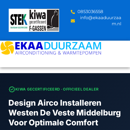
Skip
to
‪0853036558
content
info@ekaaduurzaa
m.nl
verified
KIWA GECERTIFICEERD · OFFICIEEL DEALER
Design Airco Installeren
Westen De Veste Middelburg
Voor Optimale Comfort