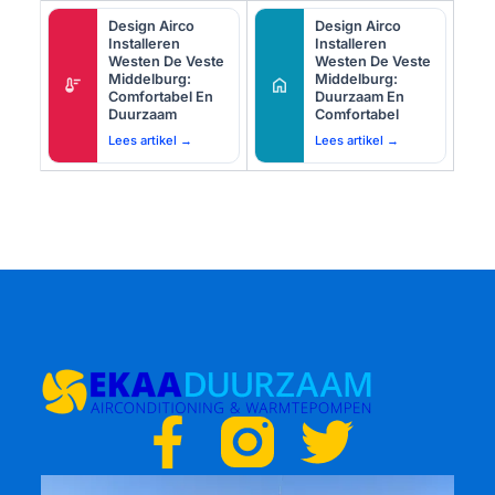
Design Airco
Design Airco
Installeren
Installeren
Westen De Veste
Westen De Veste
Middelburg:
Middelburg:
thermostat
home
Comfortabel En
Duurzaam En
Duurzaam
Comfortabel
Lees artikel →
Lees artikel →
F
T
a
w