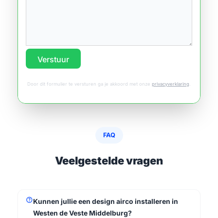
Verstuur
Door dit formulier te versturen ga je akkoord met onze
privacyverklaring
.
FAQ
Veelgestelde vragen
help
Kunnen jullie een design airco installeren in
Westen de Veste Middelburg?