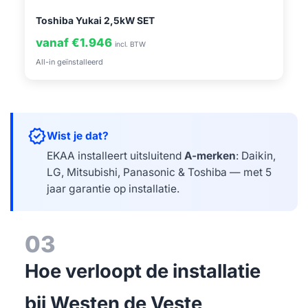
Toshiba Yukai 2,5kW SET
vanaf €1.946
incl. BTW
All-in geïnstalleerd
verified
Wist je dat?
EKAA installeert uitsluitend
A-merken
: Daikin,
LG, Mitsubishi, Panasonic & Toshiba — met 5
jaar garantie op installatie.
03
Hoe verloopt de installatie
bij Westen de Veste