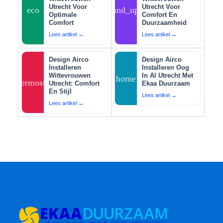
Utrecht Voor
Utrecht Voor
eco
tips_and_updates
Optimale
Comfort En
Comfort
Duurzaamheid
Lees artikel →
Lees artikel →
Design Airco
Design Airco
Installeren
Installeren Oog
Wittevrouwen
In Al Utrecht Met
home
thermostat
Utrecht: Comfort
Ekaa Duurzaam
En Stijl
Lees artikel →
Lees artikel →