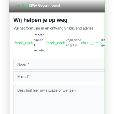
verified
KIWA Gecertificeerd
Wij helpen je op weg
Vul het formulier in en ontvang vrijblijvend advies.
Reactie
binnen
Vrijblijvend
KIWA
check_circle
check_circle
check_circle
1
en gratis
gecertifi
werkdag