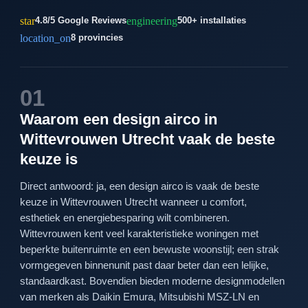
star
engineering
4.8/5 Google Reviews
500+ installaties
location_on
8 provincies
01
Waarom een design airco in
Wittevrouwen Utrecht vaak de beste
keuze is
Direct antwoord: ja, een design airco is vaak de beste
keuze in Wittevrouwen Utrecht wanneer u comfort,
esthetiek en energiebesparing wilt combineren.
Wittevrouwen kent veel karakteristieke woningen met
beperkte buitenruimte en een bewuste woonstijl; een strak
vormgegeven binnenunit past daar beter dan een lelijke,
standaardkast. Bovendien bieden moderne designmodellen
van merken als Daikin Emura, Mitsubishi MSZ-LN en