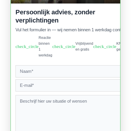
Persoonlijk advies, zonder
verplichtingen
Vul het formulier in — wij nemen binnen 1 werkdag contact o
Reactie
binnen
Vrijblijvend
KIWA
check_circle
check_circle
check_circle
1
en gratis
gecertifi
werkdag