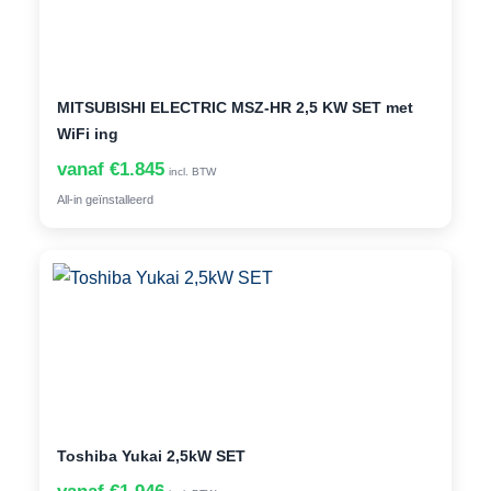
MITSUBISHI ELECTRIC MSZ-HR 2,5 KW SET met
WiFi ing
vanaf €1.845
incl. BTW
All-in geïnstalleerd
Toshiba Yukai 2,5kW SET