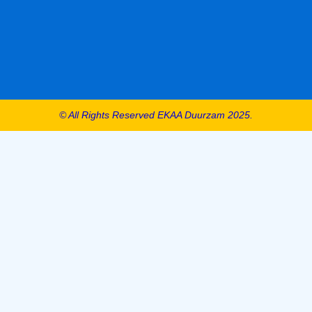
© All Rights Reserved EKAA Duurzam 2025.