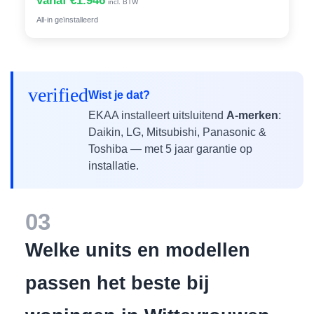
vanaf €1.946
incl. BTW
All-in geïnstalleerd
verified
Wist je dat?
EKAA installeert uitsluitend
A-merken
:
Daikin, LG, Mitsubishi, Panasonic &
Toshiba — met 5 jaar garantie op
installatie.
03
Welke units en modellen
passen het beste bij