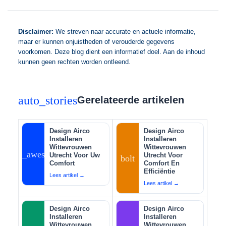
Disclaimer:
We streven naar accurate en actuele informatie,
maar er kunnen onjuistheden of verouderde gegevens
voorkomen. Deze blog dient een informatief doel. Aan de inhoud
kunnen geen rechten worden ontleend.
auto_stories
Gerelateerde artikelen
Design Airco
Design Airco
Installeren
Installeren
Wittevrouwen
Wittevrouwen
auto_awesome
Utrecht Voor Uw
Utrecht Voor
bolt
Comfort
Comfort En
Efficiëntie
Lees artikel →
Lees artikel →
Design Airco
Design Airco
Installeren
Installeren
Wittevrouwen
Wittevrouwen