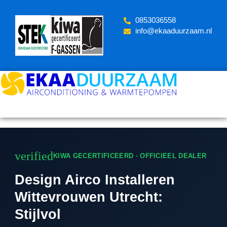
Skip
to
‪0853036558
content
info@ekaaduurzaam.nl
verified
KIWA GECERTIFICEERD · OFFICIEEL DEALER
Design Airco Installeren
Wittevrouwen Utrecht:
Stijlvol