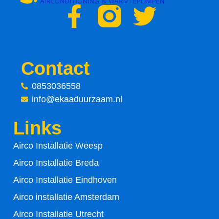
F
T
a
w
c
i
Contact
e
t
0853036558
info@ekaaduurzaam.nl
b
t
Links
o
e
Airco Installatie Weesp
o
r
Airco Installatie Breda
k
Airco Installatie Eindhoven
-
Airco installatie Amsterdam
Airco Installatie Utrecht