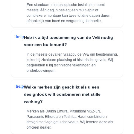
Een standaard monoscopische installatie neemt
meestal één dag in beslag; een multi-split of
complexere montage kan twee tot drie dagen duren,
afhankelijk van tracé en vergunningsbehoefte.
help
Heb ik altijd toestemming van de VvE nodig
voor een buitenunit?
In de meeste gevallen vraagt u de VvE om toestemming,
zeker bij zichtbare plaatsing of historische gevels. Wij
begeleiden u bij technische tekeningen en
onderbouwingen.
help
Welke merken zijn geschikt als u een
designlook wilt combineren met stille
werking?
Merken als Daikin Emura, Mitsubishi MSZ-LN,
Panasonic Etherea en Toshiba Haori combineren
design met lage geluidsniveaus. Wij leveren deze als
officieel dealer.