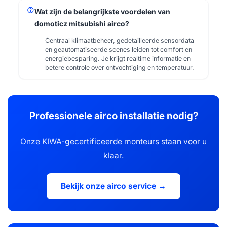
help
Wat zijn de belangrijkste voordelen van
domoticz mitsubishi airco?
Centraal klimaatbeheer, gedetailleerde sensordata
en geautomatiseerde scenes leiden tot comfort en
energiebesparing. Je krijgt realtime informatie en
betere controle over ontvochtiging en temperatuur.
Professionele airco installatie nodig?
Onze KIWA-gecertificeerde monteurs staan voor u
klaar.
Bekijk onze airco service →