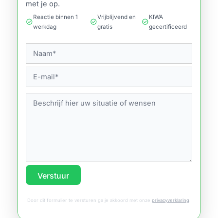
met je op.
Reactie binnen 1
Vrijblijvend en
KIWA
check_circle
check_circle
check_circle
werkdag
gratis
gecertificeerd
Verstuur
Door dit formulier te versturen ga je akkoord met onze
privacyverklaring
.