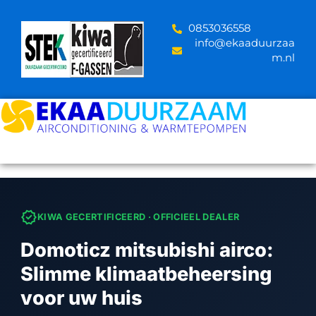
Skip
to
‪0853036558
content
info@ekaaduurzaa
m.nl
verified
KIWA GECERTIFICEERD · OFFICIEEL DEALER
Domoticz mitsubishi airco:
Slimme klimaatbeheersing
voor uw huis