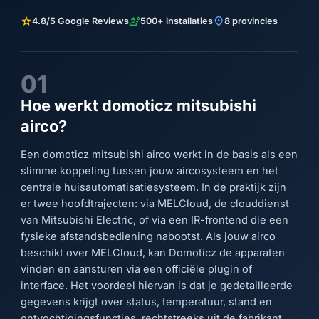
star
engineering
location_on
4.8/5 Google Reviews
500+ installaties
8 provincies
01
Hoe werkt domoticz mitsubishi
airco?
Een domoticz mitsubishi airco werkt in de basis als een
slimme koppeling tussen jouw aircosysteem en het
centrale huisautomatisatiesysteem. In de praktijk zijn
er twee hoofdtrajecten: via MELCloud, de clouddienst
van Mitsubishi Electric, of via een IR-frontend die een
fysieke afstandsbediening nabootst. Als jouw airco
beschikt over MELCloud, kan Domoticz de apparaten
vinden en aansturen via een officiële plugin of
interface. Het voordeel hiervan is dat je gedetailleerde
gegevens krijgt over status, temperatuur, stand en
ontvochtigingsfuncties, rechtstreeks uit de fabrikant.