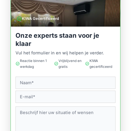
verified
KIWA Gecertificeerd
Onze experts staan voor je
klaar
Vul het formulier in en wij helpen je verder.
Reactie binnen 1
Vrijblijvend en
KIWA
check_circle
check_circle
check_circle
werkdag
gratis
gecertificeerd