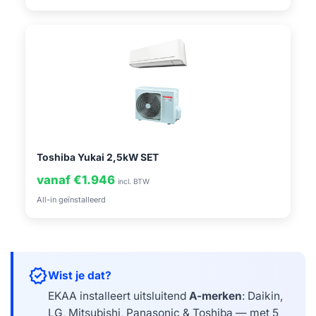
Toshiba Yukai 2,5kW SET
vanaf €1.946
incl. BTW
All-in geïnstalleerd
verified
Wist je dat?
EKAA installeert uitsluitend
A-merken
: Daikin,
LG, Mitsubishi, Panasonic & Toshiba — met 5