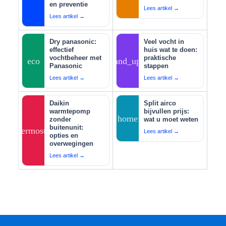
en preventie
Lees artikel →
Lees artikel →
Dry panasonic:
Veel vocht in
effectief
huis wat te doen:
vochtbeheer met
praktische
eco
tips_and_updates
Panasonic
stappen
Lees artikel →
Lees artikel →
Daikin
Split airco
warmtepomp
bijvullen prijs:
home
zonder
wat u moet weten
buitenunit:
thermostat
Lees artikel →
opties en
overwegingen
Lees artikel →