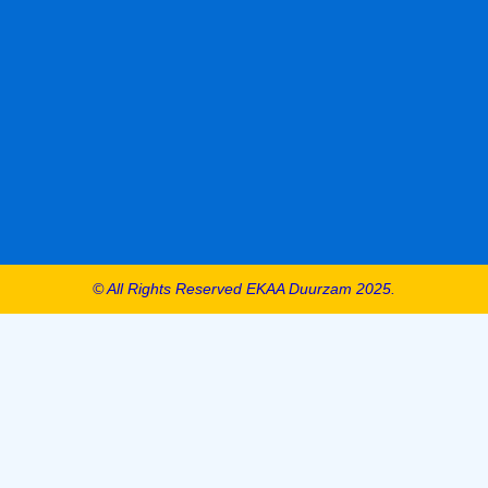
© All Rights Reserved EKAA Duurzam 2025.