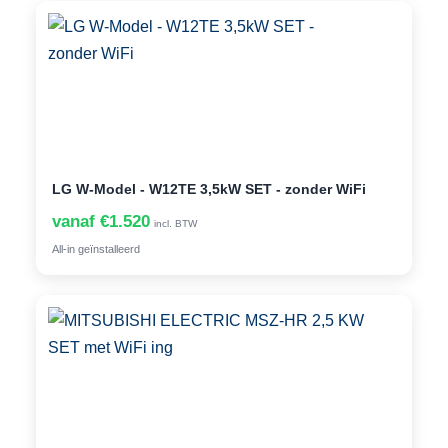
LG W-Model - W12TE 3,5kW SET - zonder WiFi
vanaf €1.520
incl. BTW
All-in geïnstalleerd