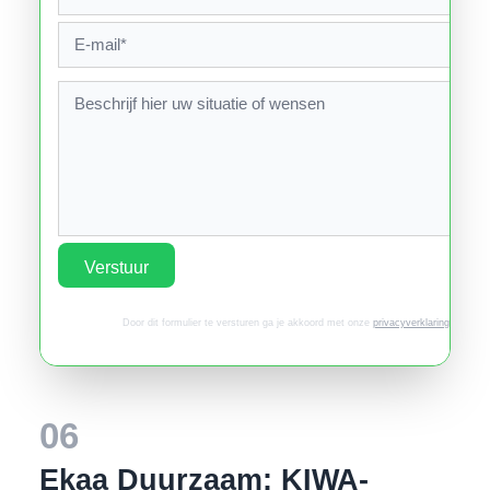
Verstuur
Door dit formulier te versturen ga je akkoord met onze
privacyverklaring
.
06
Ekaa Duurzaam: KIWA-