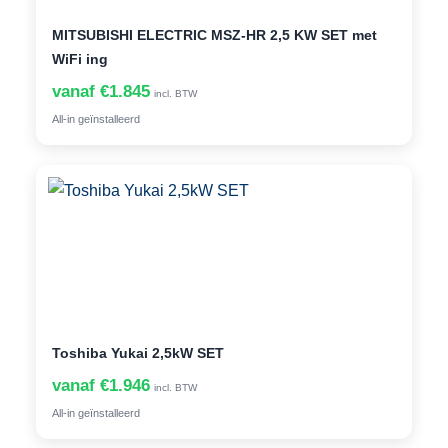
MITSUBISHI ELECTRIC MSZ-HR 2,5 KW SET met
WiFi ing
vanaf €1.845
incl. BTW
All-in geïnstalleerd
Toshiba Yukai 2,5kW SET
vanaf €1.946
incl. BTW
All-in geïnstalleerd