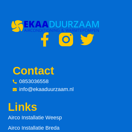
F
T
a
w
c
i
Contact
e
t
0853036558
info@ekaaduurzaam.nl
b
t
Links
o
e
Airco Installatie Weesp
o
r
Airco Installatie Breda