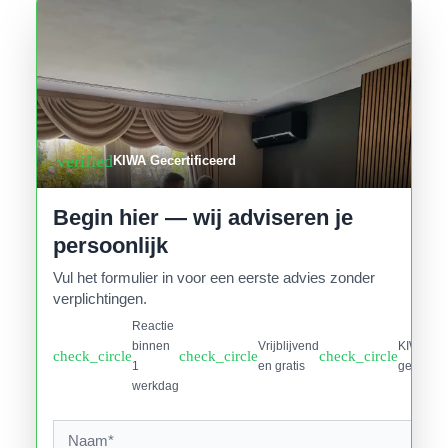
verified
KIWA Gecertificeerd
Begin hier — wij adviseren je
persoonlijk
Vul het formulier in voor een eerste advies zonder
verplichtingen.
Reactie
binnen
Vrijblijvend
KIWA
check_circle
check_circle
check_circle
1
en gratis
gecertifi
werkdag