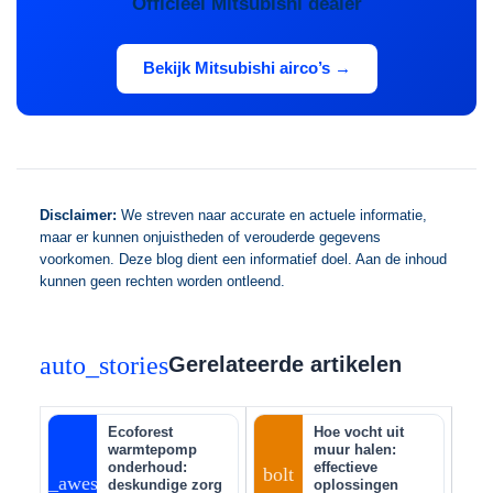
Officieel Mitsubishi dealer
Bekijk Mitsubishi airco’s →
Disclaimer:
We streven naar accurate en actuele informatie,
maar er kunnen onjuistheden of verouderde gegevens
voorkomen. Deze blog dient een informatief doel. Aan de inhoud
kunnen geen rechten worden ontleend.
auto_stories
Gerelateerde artikelen
Ecoforest
Hoe vocht uit
warmtepomp
muur halen:
onderhoud:
effectieve
bolt
auto_awesome
deskundige zorg
oplossingen