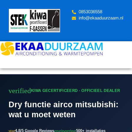
Skip
to
‪0853036558
content
info@ekaaduurzaam.nl
verified
KIWA GECERTIFICEERD · OFFICIEEL DEALER
Dry functie airco mitsubishi:
wat u moet weten
star
engineering
4.8/5 Google Reviews
500+ installaties