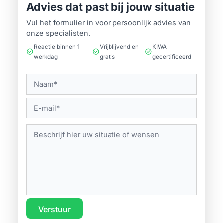
Advies dat past bij jouw situatie
Vul het formulier in voor persoonlijk advies van
onze specialisten.
Reactie binnen 1
Vrijblijvend en
KIWA
check_circle
check_circle
check_circle
werkdag
gratis
gecertificeerd
Verstuur