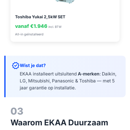
Toshiba Yukai 2,5kW SET
vanaf €1.946
incl. BTW
All-in geïnstalleerd
verified
Wist je dat?
EKAA installeert uitsluitend
A-merken
: Daikin,
LG, Mitsubishi, Panasonic & Toshiba — met 5
jaar garantie op installatie.
03
Waarom EKAA Duurzaam