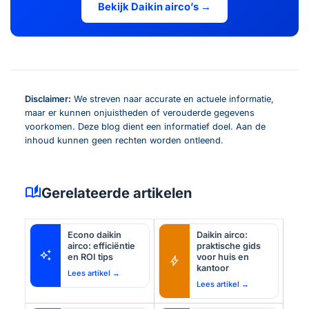
Bekijk Daikin airco’s →
Disclaimer:
We streven naar accurate en actuele informatie,
maar er kunnen onjuistheden of verouderde gegevens
voorkomen. Deze blog dient een informatief doel. Aan de
inhoud kunnen geen rechten worden ontleend.
auto_stories
Gerelateerde artikelen
Econo daikin
Daikin airco:
airco: efficiëntie
praktische gids
auto_awesome
en ROI tips
voor huis en
bolt
kantoor
Lees artikel →
Lees artikel →