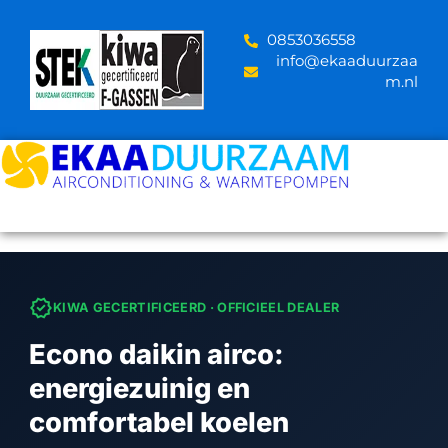
Skip
to
‪0853036558
content
info@ekaaduurzaa
m.nl
verified
KIWA GECERTIFICEERD · OFFICIEEL DEALER
Econo daikin airco:
energiezuinig en
comfortabel koelen