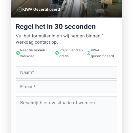
verified
KIWA Gecertificeerd
Regel het in 30 seconden
Vul het formulier in en wij nemen binnen 1
werkdag contact op.
Reactie binnen 1
Vrijblijvend en
KIWA
check_circle
check_circle
check_circle
werkdag
gratis
gecertificeerd