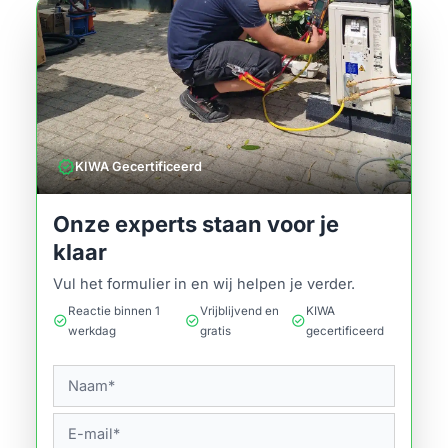
verified
KIWA Gecertificeerd
Onze experts staan voor je
klaar
Vul het formulier in en wij helpen je verder.
Reactie binnen 1
Vrijblijvend en
KIWA
check_circle
check_circle
check_circle
werkdag
gratis
gecertificeerd