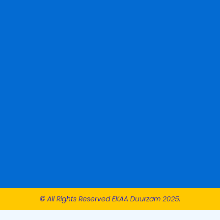
© All Rights Reserved EKAA Duurzam 2025.