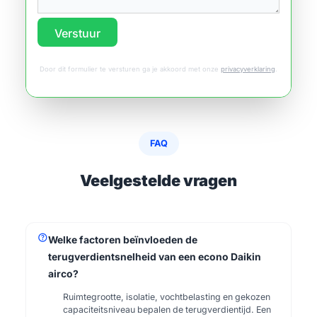
Verstuur
Door dit formulier te versturen ga je akkoord met onze
privacyverklaring
.
FAQ
Veelgestelde vragen
help
Welke factoren beïnvloeden de
terugverdientsnelheid van een econo Daikin
airco?
Ruimtegrootte, isolatie, vochtbelasting en gekozen
capaciteitsniveau bepalen de terugverdientijd. Een