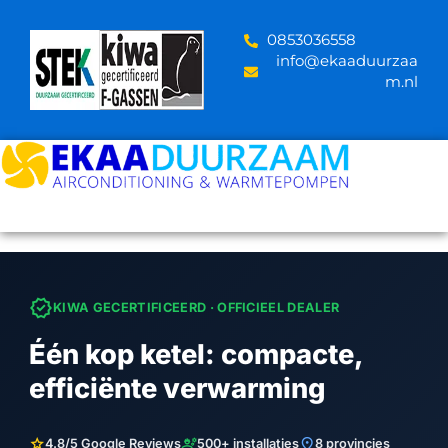
Skip
to
‪0853036558
content
info@ekaaduurzaa
m.nl
verified
KIWA GECERTIFICEERD · OFFICIEEL DEALER
Één kop ketel: compacte,
efficiënte verwarming
star
engineering
location_on
4.8/5 Google Reviews
500+ installaties
8 provincies