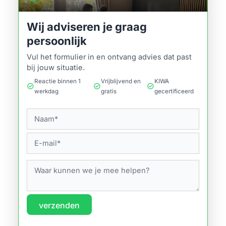
Wij adviseren je graag
persoonlijk
Vul het formulier in en ontvang advies dat past
bij jouw situatie.
Reactie binnen 1
Vrijblijvend en
KIWA
check_circle
check_circle
check_circle
werkdag
gratis
gecertificeerd
verzenden