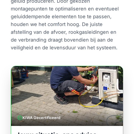
geluid produceren. Door gekozen
montagepunten te optimaliseren en eventueel
geluiddempende elementen toe te passen,
houden we het comfort hoog. De juiste
afstelling van de afvoer, rookgasleidingen en
de verbranding draagt bovendien bij aan de
veiligheid en de levensduur van het systeem.
verified
KIWA Gecertificeerd