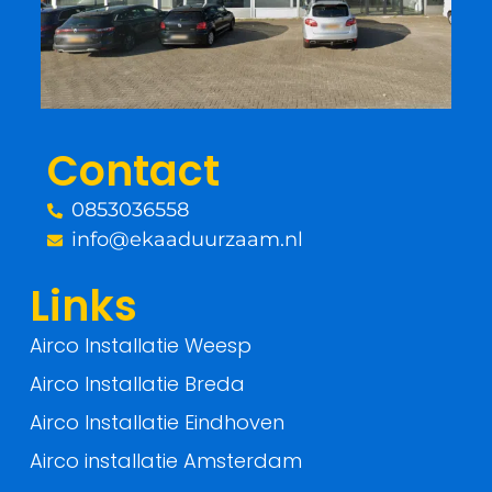
b
t
o
e
o
r
Contact
k
0853036558
-
info@ekaaduurzaam.nl
f
Links
Airco Installatie Weesp
Airco Installatie Breda
Airco Installatie Eindhoven
Airco installatie Amsterdam