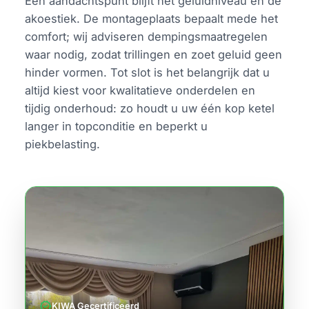
Een aandachtspunt blijft het geluidniveau en de
akoestiek. De montageplaats bepaalt mede het
comfort; wij adviseren dempingsmaatregelen
waar nodig, zodat trillingen en zoet geluid geen
hinder vormen. Tot slot is het belangrijk dat u
altijd kiest voor kwalitatieve onderdelen en
tijdig onderhoud: zo houdt u uw één kop ketel
langer in topconditie en beperkt u
piekbelasting.
verified
KIWA Gecertificeerd