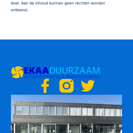
doel. Aan de inhoud kunnen geen rechten worden
ontleend.
F
T
a
w
c
i
e
t