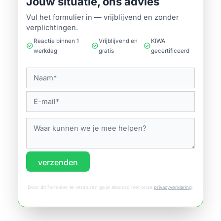
Jouw situatie, ons advies
Vul het formulier in — vrijblijvend en zonder
verplichtingen.
Reactie binnen 1
Vrijblijvend en
KIWA
check_circle
check_circle
check_circle
werkdag
gratis
gecertificeerd
verzenden
Door dit formulier te versturen ga je akkoord met onze
privacyverklaring
.