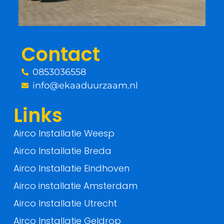
o
e
o
r
Contact
k
0853036558
-
info@ekaaduurzaam.nl
f
Links
Airco Installatie Weesp
Airco Installatie Breda
Airco Installatie Eindhoven
Airco installatie Amsterdam
Airco Installatie Utrecht
Airco Installatie Geldrop