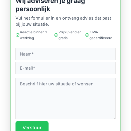
Wij adviseren je graag
persoonlijk
Vul het formulier in en ontvang advies dat past
bij jouw situatie.
Reactie binnen 1
Vrijblijvend en
KIWA
check_circle
check_circle
check_circle
werkdag
gratis
gecertificeerd
Verstuur