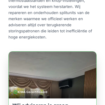
thermostaatstanden en knop-instellingen,
voordat we het systeem herstarten. Wij
repareren en onderhouden splitunits van de
merken waarmee we officieel werken en
adviseren altijd over terugkerende
storingspatronen die leiden tot inefficiëntie of
hoge energiekosten.
verified
KIWA Gecertificeerd