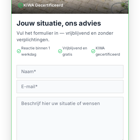
verified
KIWA Gecertificeerd
Jouw situatie, ons advies
Vul het formulier in — vrijblijvend en zonder
verplichtingen.
Reactie binnen 1
Vrijblijvend en
KIWA
check_circle
check_circle
check_circle
werkdag
gratis
gecertificeerd