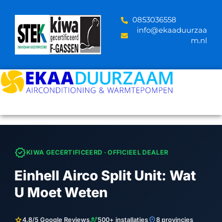
Skip
to
‪0853036558
content
info@ekaaduurzaa
m.nl
verified
KIWA GECERTIFICEERD · OFFICIEEL DEALER
Einhell Airco Split Unit: Wat
U Moet Weten
star
engineering
location_on
4.8/5 Google Reviews
500+ installaties
8 provincies