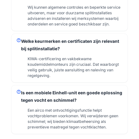
Wij kunnen algemene controles en beperkte service
uitvoeren, maar voor duurzame splitinstallaties
adviseren en installeren wij merksystemen waarbij
onderdelen en service goed beschikbaar zijn.
help
Welke keurmerken en certificaten zijn relevant
bij splitinstallatie?
KIWA-certificering en vakbekwame
koudemiddelmonteurs zijn cruciaal. Dat waarborgt
veilig gebruik, juiste aansluiting en naleving van
regelgeving.
help
Is een mobiele Einhell-unit een goede oplossing
tegen vocht en schimmel?
Een airco met ontvochtigingsfunctie helpt
vochtproblemen voorkomen. Wij verwijderen geen
schimmel; wij bieden klimaatbeheersing als
preventieve maatregel tegen vochtklachten.