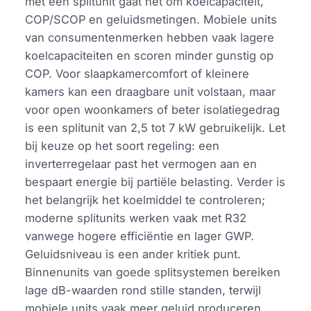
met een splitunit gaat het om koelcapaciteit,
COP/SCOP en geluidsmetingen. Mobiele units
van consumentenmerken hebben vaak lagere
koelcapaciteiten en scoren minder gunstig op
COP. Voor slaapkamercomfort of kleinere
kamers kan een draagbare unit volstaan, maar
voor open woonkamers of beter isolatiegedrag
is een splitunit van 2,5 tot 7 kW gebruikelijk. Let
bij keuze op het soort regeling: een
inverterregelaar past het vermogen aan en
bespaart energie bij partiële belasting. Verder is
het belangrijk het koelmiddel te controleren;
moderne splitunits werken vaak met R32
vanwege hogere efficiëntie en lager GWP.
Geluidsniveau is een ander kritiek punt.
Binnenunits van goede splitsystemen bereiken
lage dB-waarden rond stille standen, terwijl
mobiele units vaak meer geluid produceren