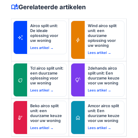
auto_stories
Gerelateerde artikelen
Airco split unit:
Wind airco split
De ideale
unit: een
oplossing voor
duurzame
auto_awesome
bolt
uw woning
oplossing voor
uw woning
Lees artikel →
Lees artikel →
Tcl airco split unit:
2dehands airco
een duurzame
split unit: Een
oplossing voor
duurzame keuze
eco
tips_and_updates
uw woning
voor uw woning
Lees artikel →
Lees artikel →
Beko airco split
Amcor airco split
unit: een
unit: Een
duurzame keuze
duurzame keuze
thermostat
home
voor uw woning
voor uw woning
Lees artikel →
Lees artikel →