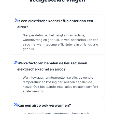
help
Is een elektrische kachel efficiënter dan een
airco?
Niet per definitie. Het hangt af van isolatie,
warmtevraag en gebruik. In veel scenario’s kan een
airco met warmtepomp efficiënter zijn bij langdurig
gebruik.
help
Welke factoren bepalen de keuze tussen
elektrische kachel en airco?
Warmtevraag, ruimtegrootte, isolatie, gewenste
temperatuur en koeling per seizoen bepalen de
keuze. Ook bestaande installaties en latent comfort
spelen een rol.
help
Kan een airco ook verwarmen?
Ja, veel airco’s met warmtepomp kunnen ook