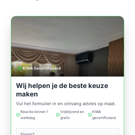
verified
KIWA Gecertificeerd
Wij helpen je de beste keuze
maken
Vul het formulier in en ontvang advies op maat.
Reactie binnen 1
Vrijblijvend en
KIWA
check_circle
check_circle
check_circle
werkdag
gratis
gecertificeerd