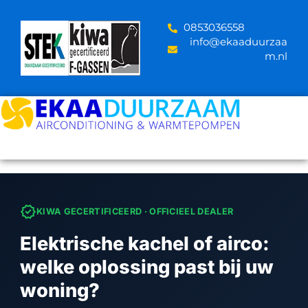
Skip
to
‪0853036558
content
info@ekaaduurzaa
m.nl
verified
KIWA GECERTIFICEERD · OFFICIEEL DEALER
Elektrische kachel of airco:
welke oplossing past bij uw
woning?