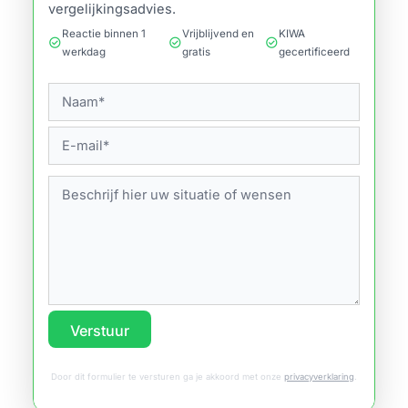
vergelijkingsadvies.
Reactie binnen 1
Vrijblijvend en
KIWA
check_circle
check_circle
check_circle
werkdag
gratis
gecertificeerd
Verstuur
Door dit formulier te versturen ga je akkoord met onze
privacyverklaring
.