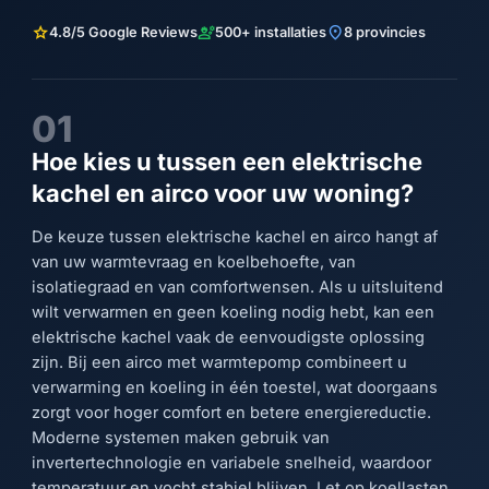
star
engineering
location_on
4.8/5 Google Reviews
500+ installaties
8 provincies
01
Hoe kies u tussen een elektrische
kachel en airco voor uw woning?
De keuze tussen elektrische kachel en airco hangt af
van uw warmtevraag en koelbehoefte, van
isolatiegraad en van comfortwensen. Als u uitsluitend
wilt verwarmen en geen koeling nodig hebt, kan een
elektrische kachel vaak de eenvoudigste oplossing
zijn. Bij een airco met warmtepomp combineert u
verwarming en koeling in één toestel, wat doorgaans
zorgt voor hoger comfort en betere energiereductie.
Moderne systemen maken gebruik van
invertertechnologie en variabele snelheid, waardoor
temperatuur en vocht stabiel blijven. Let op koellasten,