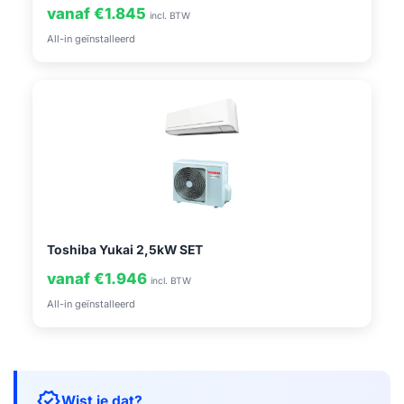
vanaf €1.845
incl. BTW
All-in geïnstalleerd
Toshiba Yukai 2,5kW SET
vanaf €1.946
incl. BTW
All-in geïnstalleerd
verified
Wist je dat?