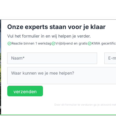
Onze experts staan voor je klaar
Vul het formulier in en wij helpen je verder.
check_circle
check_circle
check_circle
Reactie binnen 1 werkdag
Vrijblijvend en gratis
KIWA gecertifi
verzenden
Door dit formulier te versturen ga je akkoord m