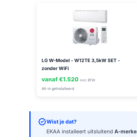
LG W-Model - W12TE 3,5kW SET -
zonder WiFi
vanaf €1.520
incl. BTW
All-in geïnstalleerd
verified
Wist je dat?
EKAA installeert uitsluitend
A-merke