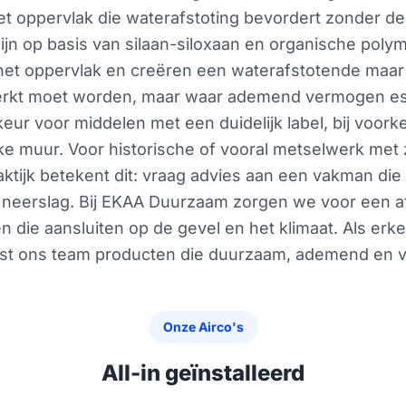
oppervlak die waterafstoting bevordert zonder de p
zijn op basis van silaan-siloxaan en organische poly
het oppervlak en creëren een waterafstotende maar d
rkt moet worden, maar waar ademend vermogen essent
keur voor middelen met een duidelijk label, bij voor
eke muur. Voor historische of vooral metselwerk me
raktijk betekent dit: vraag advies aan een vakman di
an neerslag. Bij EKAA Duurzaam zorgen we voor een 
die aansluiten op de gevel en het klimaat. Als erke
est ons team producten die duurzaam, ademend en ve
Onze Airco's
All-in geïnstalleerd