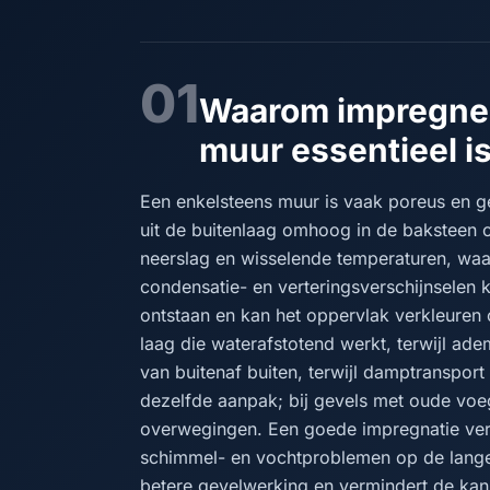
01
Waarom impregner
muur essentieel i
Een enkelsteens muur is vaak poreus en ge
uit de buitenlaag omhoog in de baksteen of
neerslag en wisselende temperaturen, waa
condensatie- en verteringsverschijnselen 
ontstaan en kan het oppervlak verkleuren
laag die waterafstotend werkt, terwijl ad
van buitenaf buiten, terwijl damptransport 
dezelfde aanpak; bij gevels met oude voe
overwegingen. Een goede impregnatie ver
schimmel- en vochtproblemen op de lange
betere gevelwerking en vermindert de ka