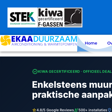
Skip
to
content
Home
Ov
verified
KIWA GECERTIFICEERD · OFFICIEEL DEA
Enkelsteens muur
praktische aanpak
star
engineering
location_on
4.8/5 Google Reviews
500+ installaties