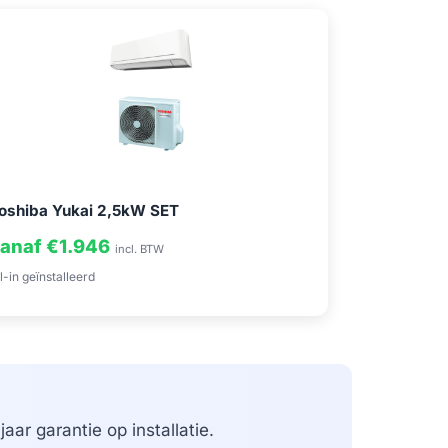
oshiba Yukai 2,5kW SET
anaf €1.946
incl. BTW
l-in geïnstalleerd
aar garantie op installatie.