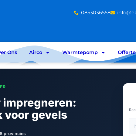
‪0853036558
info@e
er Ons
Airco
Warmtepomp
Offert
LER
 impregneren:
Rea
 voor gevels
8 provincies