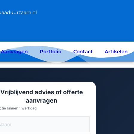
kaaduurzaam.nl
e Aanvragen
Portfolio
Contact
Artikelen
Vrijblijvend advies of offerte
aanvragen
ctie binnen 1 werkdag