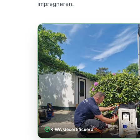
impregneren.
verified
KIWA Gecertificeerd