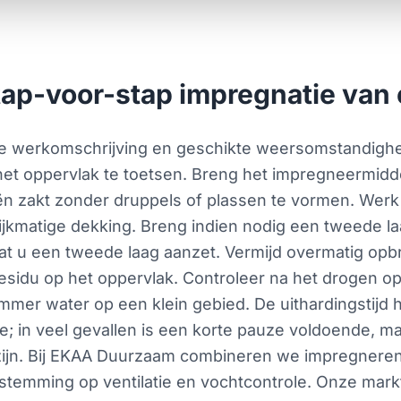
stap-voor-stap impregnatie va
jke werkomschrijving en geschikte weersomstandigh
et oppervlak te toetsen. Breng het impregneermiddel
ën zakt zonder druppels of plassen te vormen. Werk al
jkmatige dekking. Breng indien nodig een tweede laa
t u een tweede laag aanzet. Vermijd overmatig opb
f residu op het oppervlak. Controleer na het drogen 
mer water op een klein gebied. De uithardingstijd 
; in veel gevallen is een korte pauze voldoende, m
r zijn. Bij EKAA Duurzaam combineren we impregnere
stemming op ventilatie en vochtcontrole. Onze mark