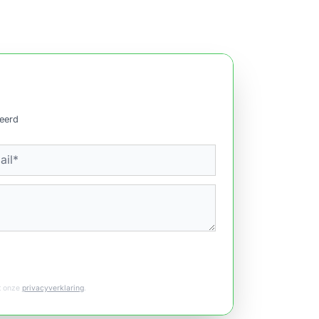
ceerd
et onze
privacyverklaring
.