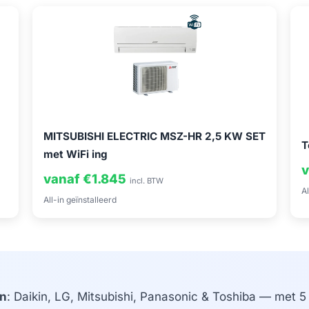
MITSUBISHI ELECTRIC MSZ-HR 2,5 KW SET
T
met WiFi ing
v
vanaf €1.845
incl. BTW
Al
All-in geïnstalleerd
n
: Daikin, LG, Mitsubishi, Panasonic & Toshiba — met 5 j