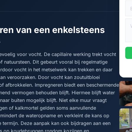
en van een enkelsteens
s
voelig voor vocht. De capillaire werking trekt vocht
 natuursteen. Dit gebeurt vooral bij regelmatige
rdoor vocht in het metselwerk kan trekken en daar
kan veroorzaken. Door vocht kan zoutuitbloei
 of afbrokkelen. Impregneren biedt een beschermende
emend vermogen behouden blijft. Hiermee blijft water
naar buiten mogelijk blijft. Niet elke muur vraagt
gen of kalkmortel gelden soms aanvullende
mindert de wateropname en verkleint de kans op
 termijn. Deze aanpak kan ook bijdragen aan een
ns op koudebruggen rondom kozijnen en