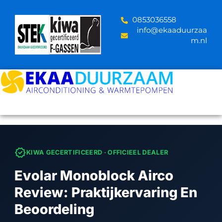
Skip
to
‪0853036558
content
info@ekaaduurzaa
m.nl
verified
KIWA GECERTIFICEERD · OFFICIEEL DEALER
Evolar Monoblock Airco
Review: Praktijkervaring En
Beoordeling