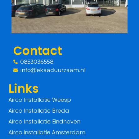
b
t
o
e
o
r
Contact
k
0853036558
-
info@ekaaduurzaam.nl
f
Links
Airco Installatie Weesp
Airco Installatie Breda
Airco Installatie Eindhoven
Airco installatie Amsterdam