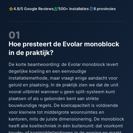
star
engineering
location_on
4.8/5 Google Reviews
500+ installaties
8 provincies
01
Hoe presteert de Evolar monoblock
in de praktijk?
De korte beantwoording: de Evolar monoblock levert
degelijke koeling en een eenvoudige
installatiemethode, maar vraagt enige aandacht voor
geluid en plaatsing. In de praktijk zien we dat de unit
vooral uitblinkt wanneer u geen split-systeem kunt
plaatsen of als u gebonden bent aan strikte
bouwkundige regels. De koelcapaciteit is voldoende
voor kleinere tot middelgrote woonruimtes en
kantoren, mits de juiste dimensionering. De monoblock
heeft alle koeltechniek in één buitenunit: dat voorkomt
koude- of koelmiddelleidingen in de woning en maakt