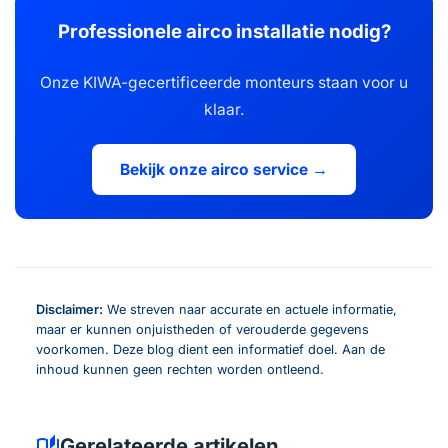
Professionele airco installatie nodig?
Onze KIWA-gecertificeerde monteurs staan voor u
klaar.
Bekijk onze airco service →
Disclaimer:
We streven naar accurate en actuele informatie,
maar er kunnen onjuistheden of verouderde gegevens
voorkomen. Deze blog dient een informatief doel. Aan de
inhoud kunnen geen rechten worden ontleend.
auto_stories
Gerelateerde artikelen