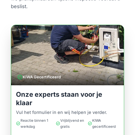
beslist.
verified
KIWA Gecertificeerd
Onze experts staan voor je
klaar
Vul het formulier in en wij helpen je verder.
Reactie binnen 1
Vrijblijvend en
KIWA
check_circle
check_circle
check_circle
werkdag
gratis
gecertificeerd