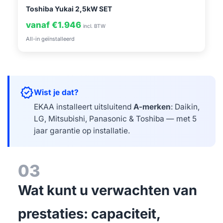
Toshiba Yukai 2,5kW SET
vanaf €1.946
incl. BTW
All-in geïnstalleerd
verified
Wist je dat?
EKAA installeert uitsluitend
A-merken
: Daikin,
LG, Mitsubishi, Panasonic & Toshiba — met 5
jaar garantie op installatie.
03
Wat kunt u verwachten van
prestaties: capaciteit,