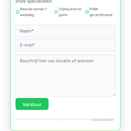
onze specialisten.
Reactie binnen 1
Vrijblijvend en
KIWA
check_circle
check_circle
check_circle
werkdag
gratis
gecertificeerd
Verstuur
Door dit formulier te versturen ga je akkoord met onze
privacyverklaring
.