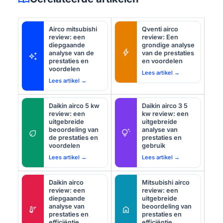
Airco mitsubishi
Qventi airco
review: een
review: Een
diepgaande
grondige analyse
bolt
analyse van de
van de prestaties
auto_awesome
prestaties en
en voordelen
voordelen
Lees artikel →
Lees artikel →
Daikin airco 5 kw
Daikin airco 3 5
review: een
kw review: een
uitgebreide
uitgebreide
beoordeling van
analyse van
eco
tips_and_updates
de prestaties en
prestaties en
voordelen
gebruik
Lees artikel →
Lees artikel →
Daikin airco
Mitsubishi airco
review: een
review: een
diepgaande
uitgebreide
analyse van
beoordeling van
thermostat
home
prestaties en
prestaties en
efficiëntie
efficiëntie