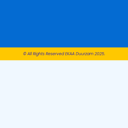
© All Rights Reserved EKAA Duurzam 2025.