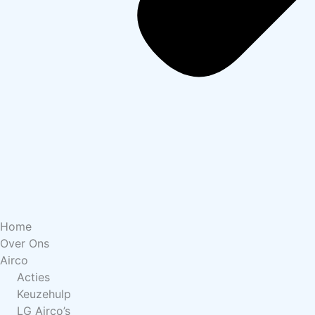
Home
Over Ons
Airco
Acties
Keuzehulp
LG Airco’s