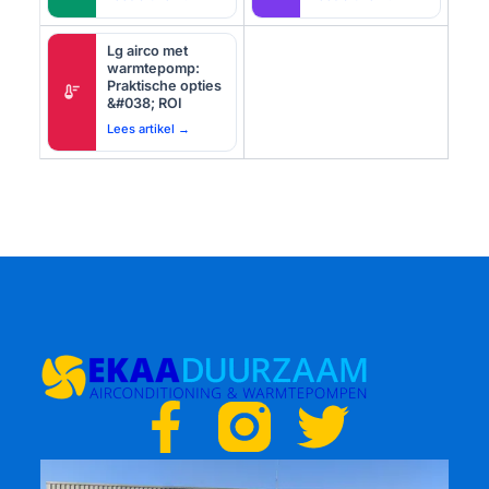
Lg airco met
warmtepomp:
Praktische opties
thermostat
&#038; ROI
Lees artikel →
F
T
a
w