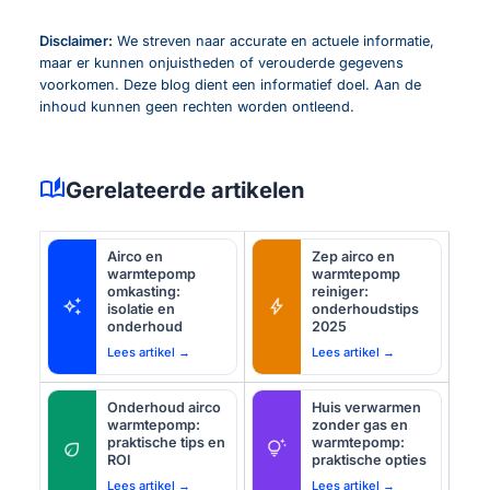
Disclaimer:
We streven naar accurate en actuele informatie,
maar er kunnen onjuistheden of verouderde gegevens
voorkomen. Deze blog dient een informatief doel. Aan de
inhoud kunnen geen rechten worden ontleend.
auto_stories
Gerelateerde artikelen
Airco en
Zep airco en
warmtepomp
warmtepomp
omkasting:
reiniger:
auto_awesome
bolt
isolatie en
onderhoudstips
onderhoud
2025
Lees artikel →
Lees artikel →
Onderhoud airco
Huis verwarmen
warmtepomp:
zonder gas en
praktische tips en
warmtepomp:
eco
tips_and_updates
ROI
praktische opties
Lees artikel →
Lees artikel →