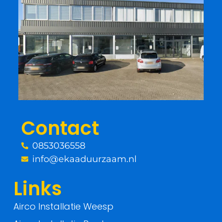
c
i
e
t
b
t
o
e
o
r
Contact
k
0853036558
-
info@ekaaduurzaam.nl
f
Links
Airco Installatie Weesp