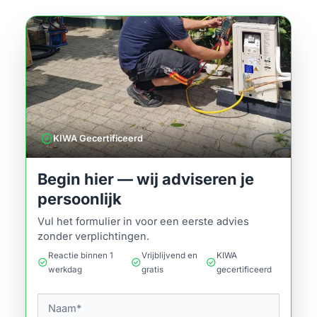
verified
KIWA Gecertificeerd
Begin hier — wij adviseren je
persoonlijk
Vul het formulier in voor een eerste advies
zonder verplichtingen.
Reactie binnen 1
Vrijblijvend en
KIWA
check_circle
check_circle
check_circle
werkdag
gratis
gecertificeerd