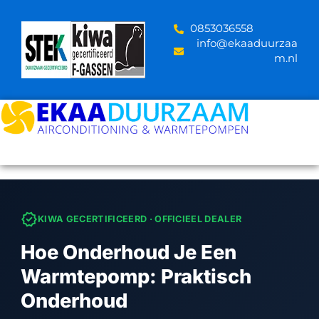
Skip
to
‪0853036558
content
info@ekaaduurzaa
m.nl
verified
KIWA GECERTIFICEERD · OFFICIEEL DEALER
Hoe Onderhoud Je Een
Warmtepomp: Praktisch
Onderhoud