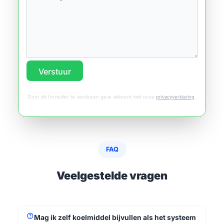
Verstuur
Door dit formulier te versturen ga je akkoord met onze
privacyverklaring
.
FAQ
Veelgestelde vragen
help
Mag ik zelf koelmiddel bijvullen als het systeem