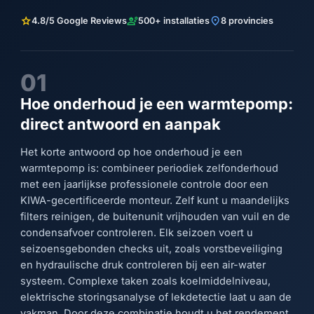
star
engineering
location_on
4.8/5 Google Reviews
500+ installaties
8 provincies
01
Hoe onderhoud je een warmtepomp:
direct antwoord en aanpak
Het korte antwoord op hoe onderhoud je een
warmtepomp is: combineer periodiek zelfonderhoud
met een jaarlijkse professionele controle door een
KIWA-gecertificeerde monteur. Zelf kunt u maandelijks
filters reinigen, de buitenunit vrijhouden van vuil en de
condensafvoer controleren. Elk seizoen voert u
seizoensgebonden checks uit, zoals vorstbeveiliging
en hydraulische druk controleren bij een air-water
systeem. Complexe taken zoals koelmiddelniveau,
elektrische storingsanalyse of lekdetectie laat u aan de
vakman. Door deze combinatie houdt u het rendement