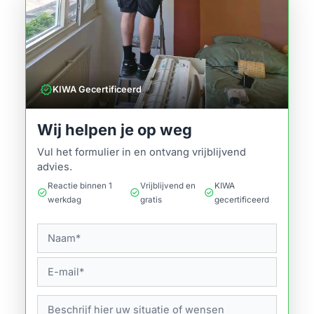
verified
KIWA Gecertificeerd
Wij helpen je op weg
Vul het formulier in en ontvang vrijblijvend
advies.
Reactie binnen 1
Vrijblijvend en
KIWA
check_circle
check_circle
check_circle
werkdag
gratis
gecertificeerd