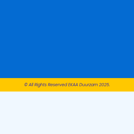
© All Rights Reserved EKAA Duurzam 2025.