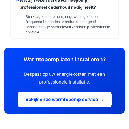
Wat zijn teken dat de warmtepomp
professioneel onderhoud nodig heeft?
Sterk lager rendement, ongewone geluiden,
frequente foutcodes, zichtbare lekkage of
onregelmatige ontdooicycli vereisen professionele
controle.
Warmtepomp laten installeren?
Bespaar op uw energiekosten met een
professionele installatie.
Bekijk onze warmtepomp service →