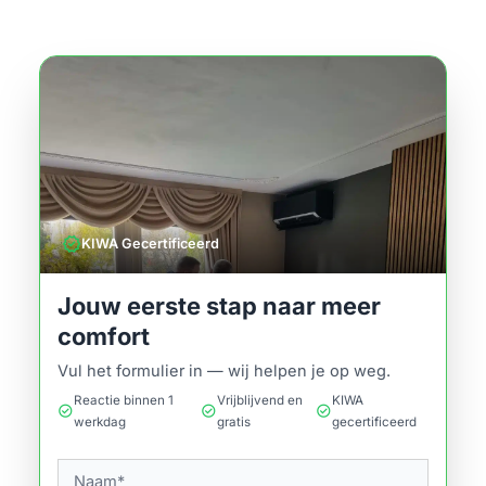
verified
KIWA Gecertificeerd
Jouw eerste stap naar meer
comfort
Vul het formulier in — wij helpen je op weg.
Reactie binnen 1
Vrijblijvend en
KIWA
check_circle
check_circle
check_circle
werkdag
gratis
gecertificeerd