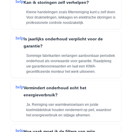
help
Kan ik storingen zelf verhelpen?
Kleine handelingen zoals filterreiniging kunt u zelf doen.
Voor drukmetingen, lekkages en elektrische storingen is
professionele controle noodzakelijk.
help
Is jaarlijks onderhoud verplicht voor de
garantie?
Sommige fabrikanten verlangen aantoonbaar periodiek
onderhoud als voorwaarde voor garantie. Raadpleeg
uw garantievoorwaarden en laat een KIWA-
gecertificeerde monteur het werk uitvoeren.
help
Vermindert onderhoud echt het
energieverbruik?
Ja. Reiniging van warmtewisselaars en juiste
koelmiddeldruk houden rendement op peil, waardoor
het energieverbruik en slijtage afnemen.
help
Hoe vaak moet ik de filters van mijn