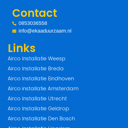
c
i
Contact
e
t
0853036558
info@ekaaduurzaam.nl
b
t
Links
o
e
Airco Installatie Weesp
o
r
Airco Installatie Breda
k
Airco Installatie Eindhoven
-
Airco installatie Amsterdam
Airco Installatie Utrecht
f
Airco Installatie Geldrop
Airco Installatie Den Bosch