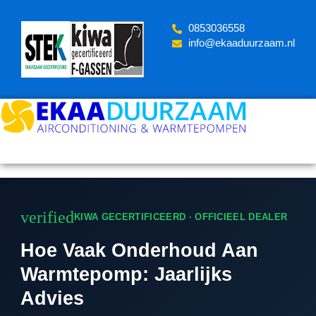
Skip
to
‪0853036558
content
info@ekaaduurzaam.nl
verified
KIWA GECERTIFICEERD · OFFICIEEL DEALER
Hoe Vaak Onderhoud Aan
Warmtepomp: Jaarlijks
Advies