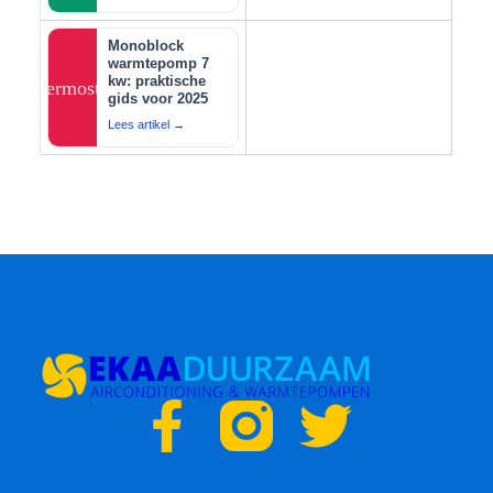
Monoblock
warmtepomp 7
kw: praktische
thermostat
gids voor 2025
Lees artikel →
F
T
a
w