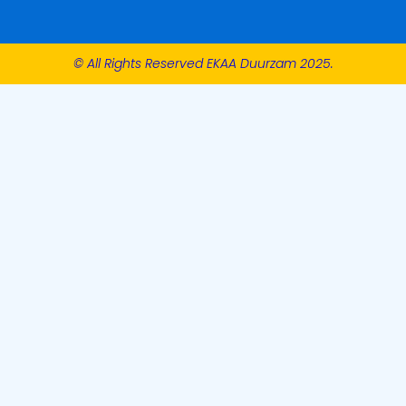
© All Rights Reserved EKAA Duurzam 2025.