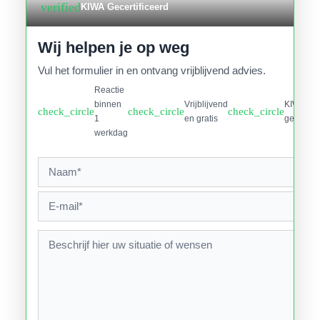
verified
KIWA Gecertificeerd
Wij helpen je op weg
Vul het formulier in en ontvang vrijblijvend advies.
Reactie
binnen
Vrijblijvend
KIWA
check_circle
check_circle
check_circle
1
en gratis
gecertifi
werkdag