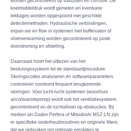
worden gecontroleerd op vastzitten en corrosie. De
koelmiddeldruk wordt gemeten en eventuele
lekkages worden opgespoord met geschikte
detectiemethoden. Hydraulische verbindingen,
expan-sie en flow in systemen met buffervaten of
vloerverwarming worden gecontroleerd op juiste
doorstroming en afstelling.
Daarnaast hoort het uitlezen van het
besturingssysteem tot de standaardprocedure.
Storingscodes analyseren en softwareparameters
controleren voorkomt frequent terugkerende
storingen. Voor lucht-lucht systemen (woonhuis
airco/warmtepomp) wordt ook het ventilatiesysteem
gecontroleerd en de luchtafvoer op obstructies. Bij
merken als Daikin Perfera of Mitsubishi MSZ-LN zijn
er specifieke onderhoudsroutines en originele filters
die we gebruiken om optimale prestaties te