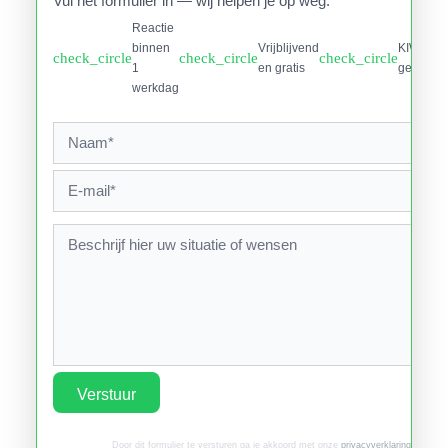
Vul het formulier in — wij helpen je op weg.
Reactie
binnen
Vrijblijvend
KIWA
check_circle
check_circle
check_circle
1
en gratis
gecertifi
werkdag
Verstuur
Door dit formulier te versturen ga je akkoord met onze
privacyverklaring
.