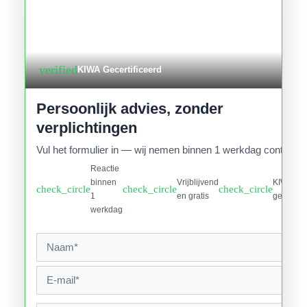
verified
KIWA Gecertificeerd
Persoonlijk advies, zonder
verplichtingen
Vul het formulier in — wij nemen binnen 1 werkdag contact o
Reactie
binnen
Vrijblijvend
KIWA
check_circle
check_circle
check_circle
1
en gratis
gecertifi
werkdag