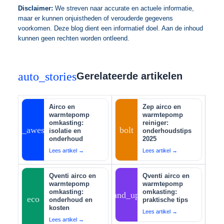
Disclaimer:
We streven naar accurate en actuele informatie,
maar er kunnen onjuistheden of verouderde gegevens
voorkomen. Deze blog dient een informatief doel. Aan de inhoud
kunnen geen rechten worden ontleend.
auto_stories
Gerelateerde artikelen
Airco en
Zep airco en
warmtepomp
warmtepomp
omkasting:
reiniger:
auto_awesome
bolt
isolatie en
onderhoudstips
onderhoud
2025
Lees artikel →
Lees artikel →
Qventi airco en
Qventi airco en
warmtepomp
warmtepomp
omkasting:
omkasting:
tips_and_updates
eco
onderhoud en
praktische tips
kosten
Lees artikel →
Lees artikel →