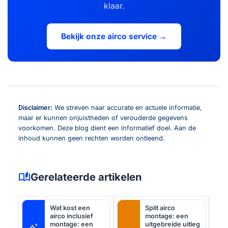
klaar.
Bekijk onze airco service →
Disclaimer:
We streven naar accurate en actuele informatie,
maar er kunnen onjuistheden of verouderde gegevens
voorkomen. Deze blog dient een informatief doel. Aan de
inhoud kunnen geen rechten worden ontleend.
auto_stories
Gerelateerde artikelen
Wat kost een
Split airco
airco inclusief
montage: een
montage: een
uitgebreide uitleg
auto_awesome