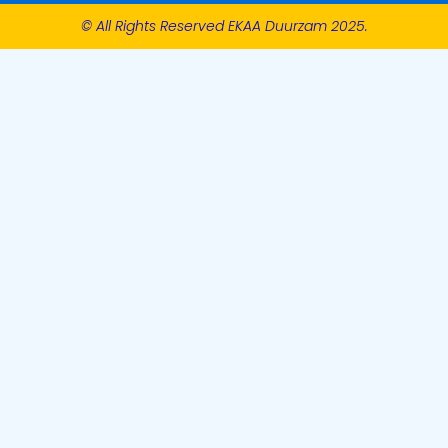
© All Rights Reserved EKAA Duurzam 2025.