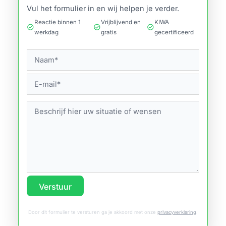
Vul het formulier in en wij helpen je verder.
Reactie binnen 1
Vrijblijvend en
KIWA
check_circle
check_circle
check_circle
werkdag
gratis
gecertificeerd
Verstuur
Door dit formulier te versturen ga je akkoord met onze
privacyverklaring
.