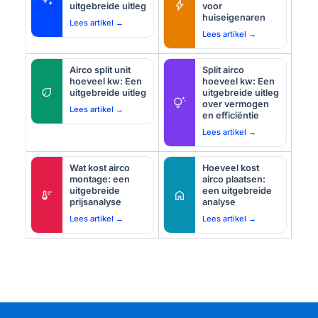
bolt
uitgebreide uitleg
voor
huiseigenaren
Lees artikel →
Lees artikel →
Airco split unit
Split airco
hoeveel kw: Een
hoeveel kw: Een
eco
uitgebreide uitleg
uitgebreide uitleg
tips_and_updates
over vermogen
Lees artikel →
en efficiëntie
Lees artikel →
Wat kost airco
Hoeveel kost
montage: een
airco plaatsen:
uitgebreide
een uitgebreide
thermostat
home
prijsanalyse
analyse
Lees artikel →
Lees artikel →