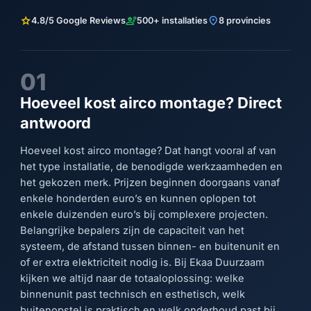
star
engineering
location_on
4.8/5 Google Reviews
500+ installaties
8 provincies
01
Hoeveel kost airco montage? Direct
antwoord
Hoeveel kost airco montage? Dat hangt vooral af van
het type installatie, de benodigde werkzaamheden en
het gekozen merk. Prijzen beginnen doorgaans vanaf
enkele honderden euro’s en kunnen oplopen tot
enkele duizenden euro’s bij complexere projecten.
Belangrijke bepalers zijn de capaciteit van het
systeem, de afstand tussen binnen- en buitenunit en
of er extra elektriciteit nodig is. Bij Ekaa Duurzaam
kijken we altijd naar de totaaloplossing: welke
binnenunit past technisch en esthetisch, welk
buitenopstel is praktisch en welk onderhoud past bij