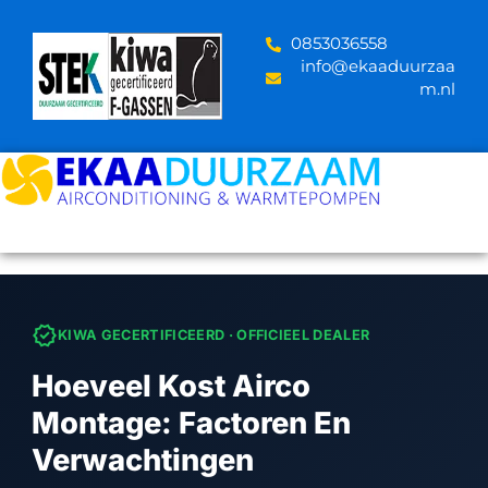
Skip
to
‪0853036558
content
info@ekaaduurzaa
m.nl
verified
KIWA GECERTIFICEERD · OFFICIEEL DEALER
Hoeveel Kost Airco
Montage: Factoren En
Verwachtingen