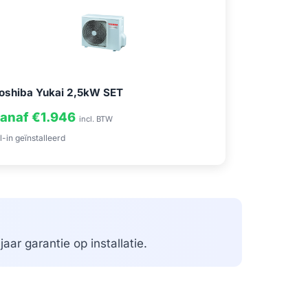
oshiba Yukai 2,5kW SET
anaf €1.946
incl. BTW
l-in geïnstalleerd
aar garantie op installatie.