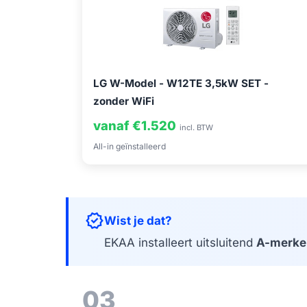
LG W-Model - W12TE 3,5kW SET -
zonder WiFi
vanaf €1.520
incl. BTW
All-in geïnstalleerd
verified
Wist je dat?
EKAA installeert uitsluitend
A-merke
03