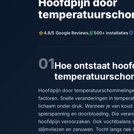
Hoofdpijn door
temperatuurscho
star
engineering
location_on
4.8/5 Google Reviews
500+ installaties
01
Hoe ontstaat hoof
temperatuurschom
Hoofdpijn door temperatuurschommelingen
factoren. Snelle veranderingen in temperat
lichaam onder druk. Wanneer je van koud 
spierspanning en doorbloeding. Die veran
hoofdpijn veroorzaken. Ook vochtbalans spe
slijmvliezen en zenuwen. Tocht langs nek