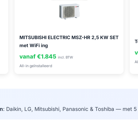
MITSUBISHI ELECTRIC MSZ-HR 2,5 KW SET
T
met WiFi ing
v
vanaf €1.845
incl. BTW
Al
All-in geïnstalleerd
n
: Daikin, LG, Mitsubishi, Panasonic & Toshiba — met 5 j