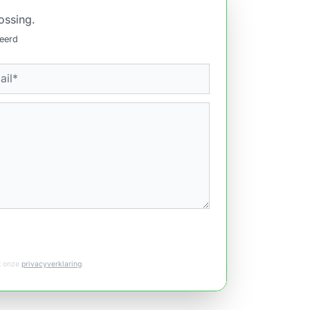
ossing.
ceerd
et onze
privacyverklaring
.