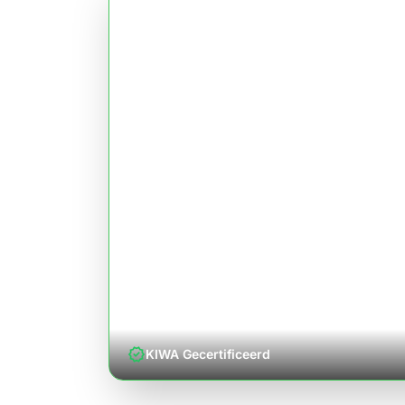
verified
KIWA Gecertificeerd