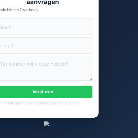
aanvragen
ctie binnen 1 werkdag
Versturen
Geen spam. Uw gegevens zijn veilig bij ons.