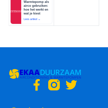
Warmtepomp als
airco gebruiken:
hoe het werkt en
thermostat
wat je kiest
Lees artikel →
F
T
a
w
c
i