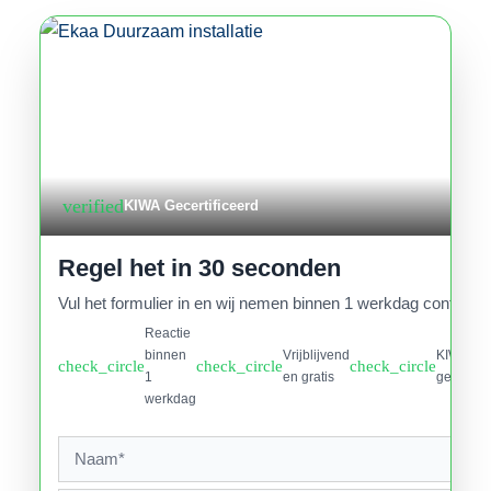
verified
KIWA Gecertificeerd
Regel het in 30 seconden
Vul het formulier in en wij nemen binnen 1 werkdag contact o
Reactie
binnen
Vrijblijvend
KIWA
check_circle
check_circle
check_circle
1
en gratis
gecertifi
werkdag