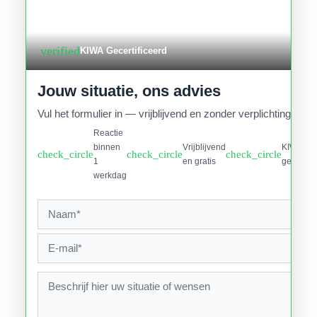
verified
KIWA Gecertificeerd
Jouw situatie, ons advies
Vul het formulier in — vrijblijvend en zonder verplichtingen.
Reactie
binnen
Vrijblijvend
KIWA
check_circle
check_circle
check_circle
1
en gratis
gecertifi
werkdag