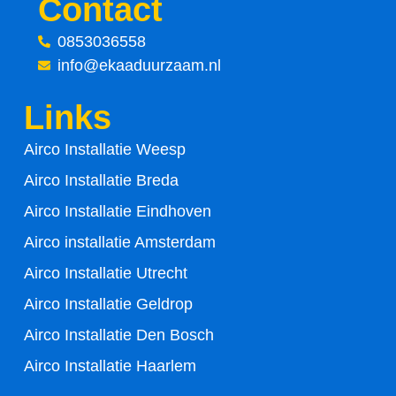
Contact
e
t
0853036558
info@ekaaduurzaam.nl
b
t
Links
o
e
Airco Installatie Weesp
o
r
Airco Installatie Breda
k
Airco Installatie Eindhoven
-
Airco installatie Amsterdam
Airco Installatie Utrecht
f
Airco Installatie Geldrop
Airco Installatie Den Bosch
Airco Installatie Haarlem