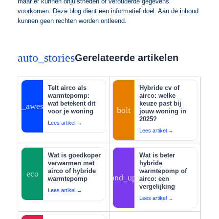
maar er kunnen onjuistheden of verouderde gegevens
voorkomen. Deze blog dient een informatief doel. Aan de inhoud
kunnen geen rechten worden ontleend.
auto_stories
Gerelateerde artikelen
Telt airco als
Hybride cv of
warmtepomp:
airco: welke
wat betekent dit
keuze past bij
auto_awesome
bolt
voor je woning
jouw woning in
2025?
Lees artikel →
Lees artikel →
Wat is goedkoper
Wat is beter
verwarmen met
hybride
airco of hybride
warmtepomp of
eco
tips_and_updates
warmtepomp
airco: een
vergelijking
Lees artikel →
Lees artikel →