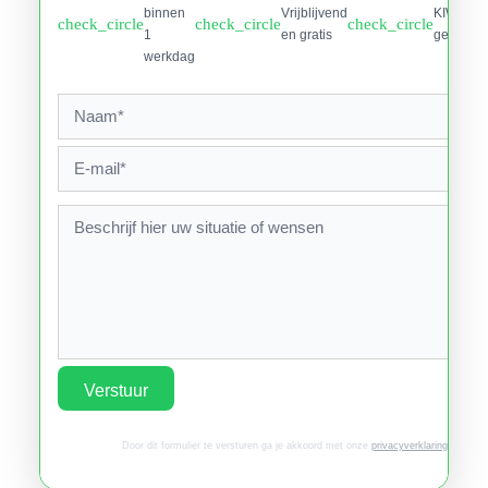
binnen
Vrijblijvend
KIWA
check_circle
check_circle
check_circle
1
en gratis
gecertifi
werkdag
Verstuur
Door dit formulier te versturen ga je akkoord met onze
privacyverklaring
.