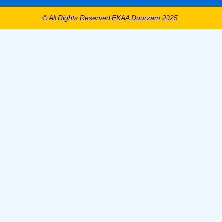
© All Rights Reserved EKAA Duurzam 2025.