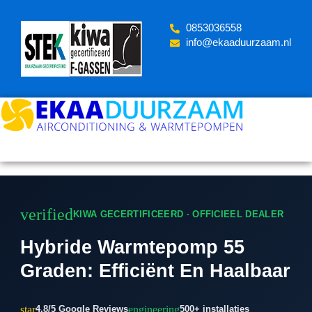
Skip
to
‪0853036558
content
info@ekaaduurzaam.nl
verified
KIWA GECERTIFICEERD · OFFICIEEL DEALER
Hybride Warmtepomp 55
Graden: Efficiënt En Haalbaar
star
engineering
4.8/5 Google Reviews
500+ installaties