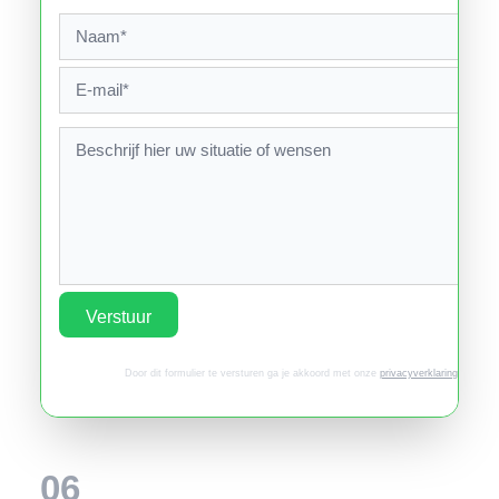
Verstuur
Door dit formulier te versturen ga je akkoord met onze
privacyverklaring
.
06