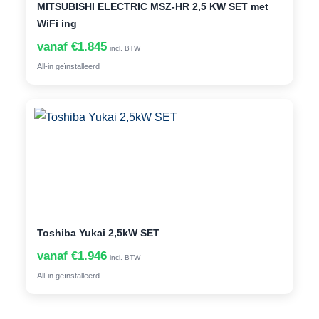
MITSUBISHI ELECTRIC MSZ-HR 2,5 KW SET met
WiFi ing
vanaf €1.845
incl. BTW
All-in geïnstalleerd
Toshiba Yukai 2,5kW SET
vanaf €1.946
incl. BTW
All-in geïnstalleerd