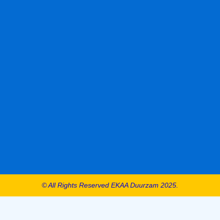
© All Rights Reserved EKAA Duurzam 2025.