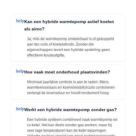
help
Kan een hybride warmtepomp actief koelen
als airco?
Ja, mits de warmtepomp omkeerbaar is of gekoppeld
aan fan coils of koelplafonds. Zonder die
eigenschappen levert een hybride opstelling geen
effectieve koudeafgifte.
help
Hoe vaak moet onderhoud plaatsvinden?
Minimaal jaarlijkse controle is aan te raden: filters,
warmtewisselaars en koelvloeistofcircuits controleren
verlengt de levensduur en houdt rendement hoog.
help
Werkt een hybride warmtepomp zonder gas?
Een hybride systeem combineert vaak warmtepomp en
cv-ketel. Het kan deels zonder gas werken, maar bij
zeer lage temperaturen kan de ketel bijspringen.
Volledig gasloos vereist een goed gedimensioneerde