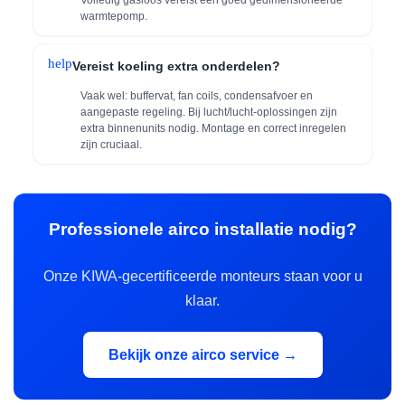
warmtepomp.
help
Vereist koeling extra onderdelen?
Vaak wel: buffervat, fan coils, condensafvoer en
aangepaste regeling. Bij lucht/lucht-oplossingen zijn
extra binnenunits nodig. Montage en correct inregelen
zijn cruciaal.
Professionele airco installatie nodig?
Onze KIWA-gecertificeerde monteurs staan voor u
klaar.
Bekijk onze airco service →