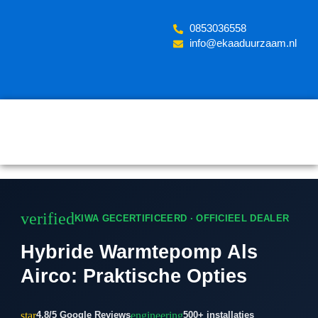
Skip
to
‪0853036558
content
info@ekaaduurzaam.nl
verified
KIWA GECERTIFICEERD · OFFICIEEL DEALER
Hybride Warmtepomp Als
Airco: Praktische Opties
star
engineering
4.8/5 Google Reviews
500+ installaties