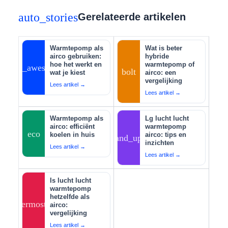
auto_stories
Gerelateerde artikelen
Warmtepomp als
Wat is beter
airco gebruiken:
hybride
hoe het werkt en
warmtepomp of
auto_awesome
bolt
wat je kiest
airco: een
vergelijking
Lees artikel →
Lees artikel →
Warmtepomp als
Lg lucht lucht
airco: efficiënt
warmtepomp
eco
koelen in huis
airco: tips en
tips_and_updates
inzichten
Lees artikel →
Lees artikel →
Is lucht lucht
warmtepomp
hetzelfde als
thermostat
airco:
vergelijking
Lees artikel →