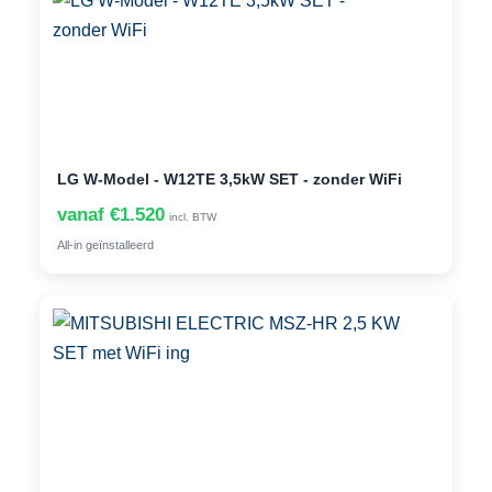
LG W-Model - W12TE 3,5kW SET - zonder WiFi
vanaf €1.520
incl. BTW
All-in geïnstalleerd