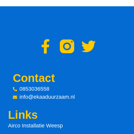
F
T
a
w
c
i
Contact
e
t
0853036558
info@ekaaduurzaam.nl
b
t
Links
o
e
Airco Installatie Weesp
o
r