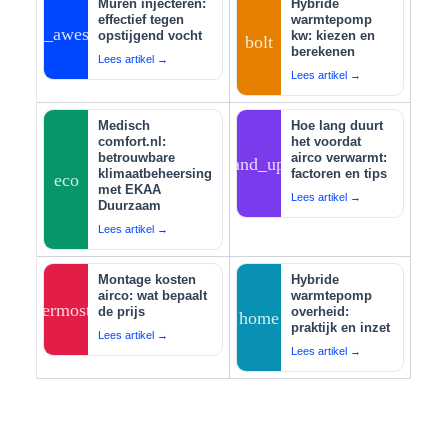
Muren injecteren:
Hybride
effectief tegen
warmtepomp
auto_awesome
opstijgend vocht
kw: kiezen en
bolt
berekenen
Lees artikel →
Lees artikel →
Medisch
Hoe lang duurt
comfort.nl:
het voordat
betrouwbare
airco verwarmt:
tips_and_updates
klimaatbeheersing
factoren en tips
eco
met EKAA
Lees artikel →
Duurzaam
Lees artikel →
Montage kosten
Hybride
airco: wat bepaalt
warmtepomp
thermostat
de prijs
overheid:
home
praktijk en inzet
Lees artikel →
Lees artikel →