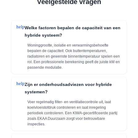
Veelgestelde vragen
help
Welke factoren bepalen de capaciteit van een
hybride systeem?
Woninggrootte, isolatie en verwarmingsbehoefte
bepalen de capaciteit. Ook buitentemperaturen,
radiatoren en gewenste binnentemperatuur spelen een
rol. Een professionele berekening geeft de juiste kW en
passende modulatie.
help
Zijn er onderhoudsadviezen voor hybride
systemen?
Voer regelmatig filter- en ventilatiecontrole uit, laat
koelvloeistofdruk controleren en laat inregeling
periodiek controleren. Een KIWA-gecertificeerde partij
zoals EKAA Duurzaam zorgt voor betrouwbare
inspecties.