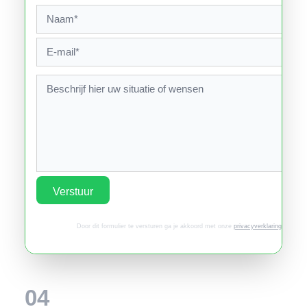
Verstuur
Door dit formulier te versturen ga je akkoord met onze
privacyverklaring
.
04