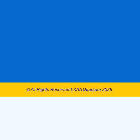
© All Rights Reserved EKAA Duurzam 2025.