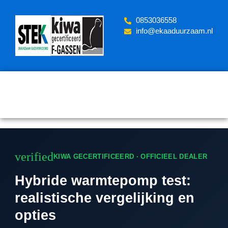
Skip
to
‪0853036558
content
info@ekaaduurzaam.nl
verified
KIWA GECERTIFICEERD · OFFICIEEL DEALER
Hybride warmtepomp test:
realistische vergelijking en
opties