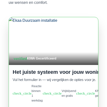
uw wensen en comfort.
verified
KIWA Gecertificeerd
Het juiste systeem voor jouw woning
Vul het formulier in — wij vergelijken de opties voor je.
Reactie
binnen
Vrijblijvend
KIWA
check_circle
check_circle
check_circle
1
en gratis
gecertifi
werkdag