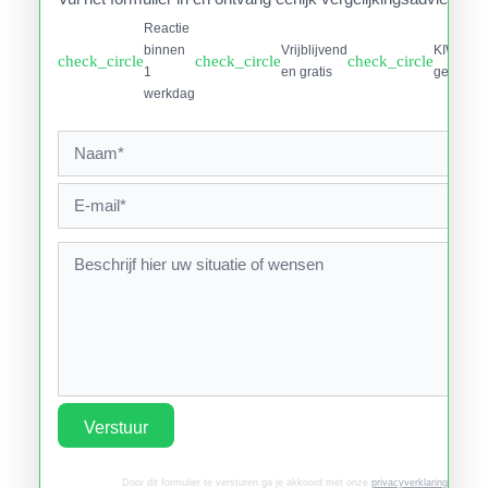
Reactie
binnen
Vrijblijvend
KIWA
check_circle
check_circle
check_circle
1
en gratis
gecertifi
werkdag
Verstuur
Door dit formulier te versturen ga je akkoord met onze
privacyverklaring
.