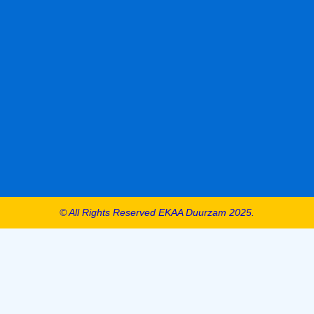
© All Rights Reserved EKAA Duurzam 2025.