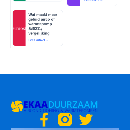
Lees artikel →
Wat maakt meer
geluid airco of
warmtepomp
thermostat
&#8211;
vergelijking
Lees artikel →
F
T