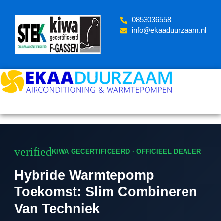
Skip
to
‪0853036558
content
info@ekaaduurzaam.nl
verified
KIWA GECERTIFICEERD · OFFICIEEL DEALER
Hybride Warmtepomp
Toekomst: Slim Combineren
Van Techniek