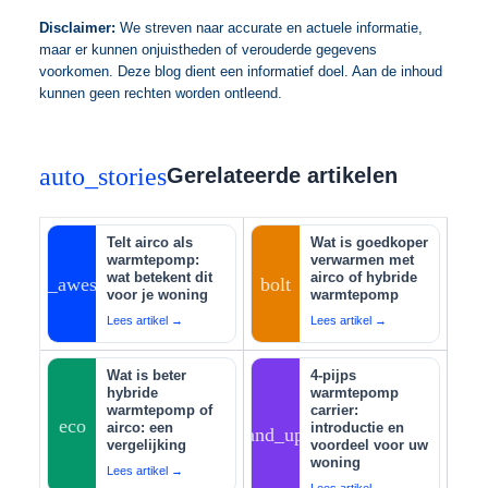
Disclaimer:
We streven naar accurate en actuele informatie,
maar er kunnen onjuistheden of verouderde gegevens
voorkomen. Deze blog dient een informatief doel. Aan de inhoud
kunnen geen rechten worden ontleend.
auto_stories
Gerelateerde artikelen
Telt airco als
Wat is goedkoper
warmtepomp:
verwarmen met
wat betekent dit
airco of hybride
auto_awesome
bolt
voor je woning
warmtepomp
Lees artikel →
Lees artikel →
Wat is beter
4-pijps
hybride
warmtepomp
warmtepomp of
carrier:
eco
airco: een
introductie en
tips_and_updates
vergelijking
voordeel voor uw
woning
Lees artikel →