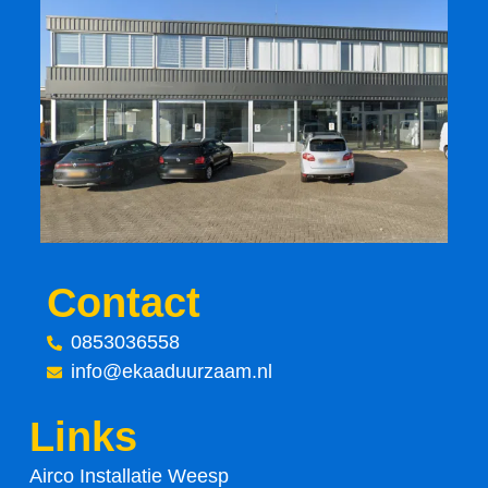
a
w
c
i
e
t
b
t
o
e
o
r
Contact
k
0853036558
-
info@ekaaduurzaam.nl
f
Links
Airco Installatie Weesp