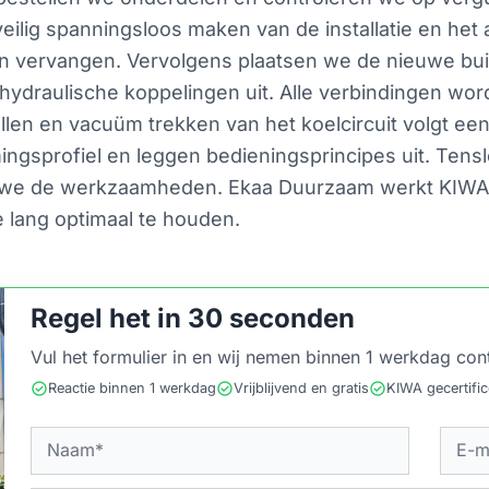
veilig spanningsloos maken van de installatie en he
n vervangen. Vervolgens plaatsen we de nieuwe bui
hydraulische koppelingen uit. Alle verbindingen w
en en vacuüm trekken van het koelcircuit volgt een
ingsprofiel en leggen bedieningsprincipes uit. Tens
 we de werkzaamheden. Ekaa Duurzaam werkt KIWA-ge
 lang optimaal te houden.
Regel het in 30 seconden
Vul het formulier in en wij nemen binnen 1 werkdag con
check_circle
check_circle
check_circle
Reactie binnen 1 werkdag
Vrijblijvend en gratis
KIWA gecertifi