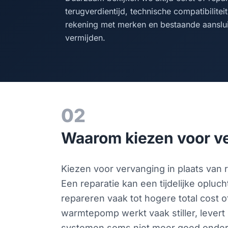
terugverdientijd, technische compatibilit
rekening met merken en bestaande aansluit
vermijden.
02
Waarom kiezen voor ve
Kiezen voor vervanging in plaats van 
Een reparatie kan een tijdelijke opluc
repareren vaak tot hogere total cost 
warmtepomp werkt vaak stiller, lever
systemen soms niet meer goed onderst