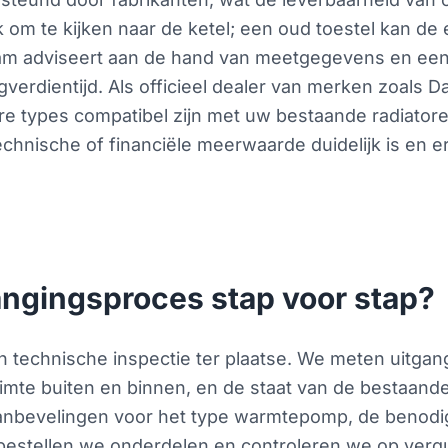
 om te kijken naar de ketel; een oud toestel kan de 
 adviseert aan de hand van meetgegevens en een 
verdientijd. Als officieel dealer van merken zoals D
 types compatibel zijn met uw bestaande radiatoren 
chnische of financiële meerwaarde duidelijk is en er
angingsproces stap voor stap?
 technische inspectie ter plaatse. We meten uitgan
mte buiten en binnen, en de staat van de bestaande 
aanbevelingen voor het type warmtepomp, de benod
 bestellen we onderdelen en controleren we op verg