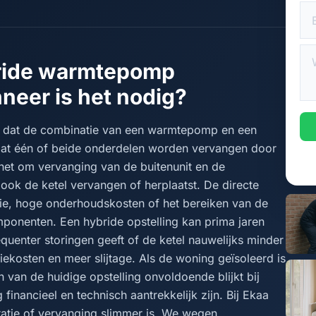
ride warmtepomp
eer is het nodig?
 dat de combinatie van een warmtepomp en een
dat één of beide onderdelen worden vervangen door
 het om vervanging van de buitenunit en de
ook de ketel vervangen of herplaatst. De directe
ntie, hoge onderhoudskosten of het bereiken van de
ponenten. Een hybride opstelling kan prima jaren
enter storingen geeft of de ketel nauwelijks minder
giekosten en meer slijtage. Als de woning geïsoleerd is
van de huidige opstelling onvoldoende blijkt bij
financieel en technisch aantrekkelijk zijn. Bij Ekaa
ratie of vervanging slimmer is. We wegen