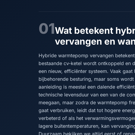
01
Wat betekent hyb
vervangen en wann
Hybride warmtepomp vervangen betekent
bestaande cv-ketel wordt ontkoppeld en 
een nieuw, efficiënter systeem. Vaak gaat
bijbehorende besturing, maar soms wordt 
aanleiding is meestal een dalende efficië
technische levensduur van een van de com
meegaan, maar zodra de warmtepomp frequ
gaat verbruiken, leidt dat tot hogere ener
verbeterd of als het verwarmingsvermogen 
lagere buitentemperaturen, kan vervanging 
Duurzaam bekijken we altijd eerst of repa