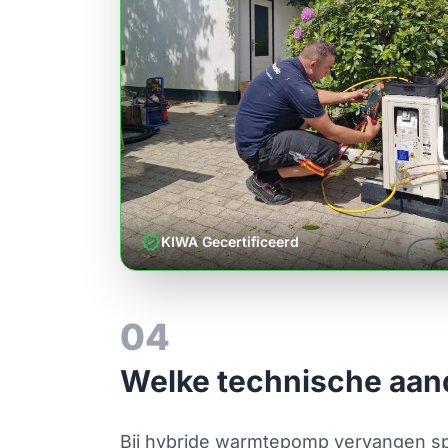
verified
KIWA Gecertificeerd
04
Welke technische aand
Bij hybride warmtepomp vervangen sp