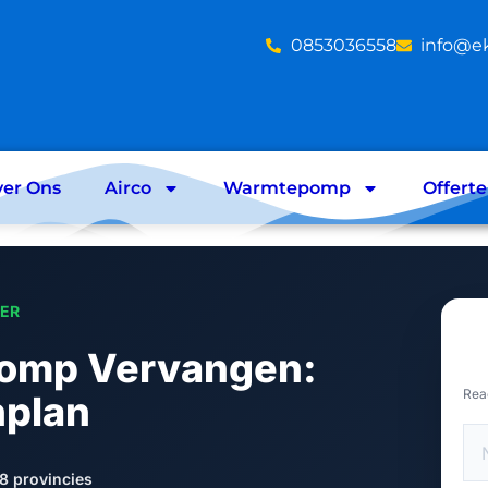
‪0853036558
info@e
er Ons
Airco
Warmtepomp
Offert
LER
omp Vervangen:
Rea
nplan
8 provincies