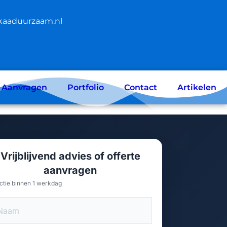
kaaduurzaam.nl
e Aanvragen
Portfolio
Contact
Artikelen
Vrijblijvend advies of offerte
aanvragen
ctie binnen 1 werkdag