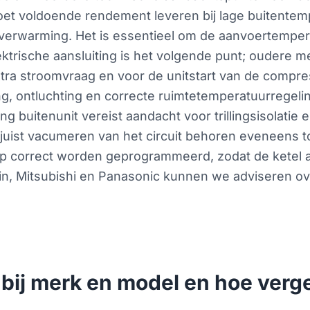
t voldoende rendement leveren bij lage buitentemp
verwarming. Het is essentieel om de aanvoertempe
lektrische aansluiting is het volgende punt; oudere
a stroomvraag en voor de unitstart van de compres
ing, ontluchting en correcte ruimtetemperatuurrege
ng buitenunit vereist aandacht voor trillingsisolatie 
 juist vacumeren van het circuit behoren eveneens to
 correct worden geprogrammeerd, zodat de ketel all
kin, Mitsubishi en Panasonic kunnen we adviseren ov
bij merk en model en hoe verge