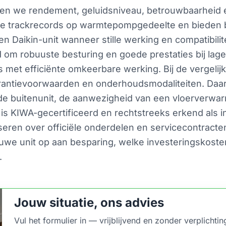
en we rendement, geluidsniveau, betrouwbaarheid en
ke trackrecords op warmtepompgedeelte en bieden
en Daikin-unit wanneer stille werking en compatibili
end om robuuste besturing en goede prestaties bij la
 met efficiënte omkeerbare werking. Bij de vergeli
rantievoorwaarden en onderhoudsmodaliteiten. Daar
de buitenunit, de aanwezigheid van een vloerverwarm
is KIWA-gecertificeerd en rechtstreeks erkend als i
eren over officiële onderdelen en servicecontracte
ieuwe unit op aan besparing, welke investeringskost
.
Jouw situatie, ons advies
Vul het formulier in — vrijblijvend en zonder verplichtin