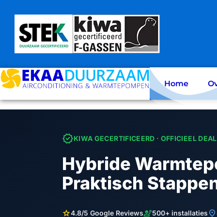
Skip
to
content
Home
Ov
verified
KIWA GECERTIFICEERD · OFFICIEEL DEA
Hybride Warmtep
Praktisch Stappe
star
engineering
location_on
4.8/5 Google Reviews
500+ installaties