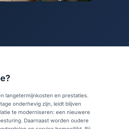
ie?
n langetermijnkosten en prestaties.
age onderhevig zijn, leidt blijven
llatie te moderniseren: een nieuwere
 besturing. Daarnaast worden oudere
derdelen en service bemoeilijkt. Bij