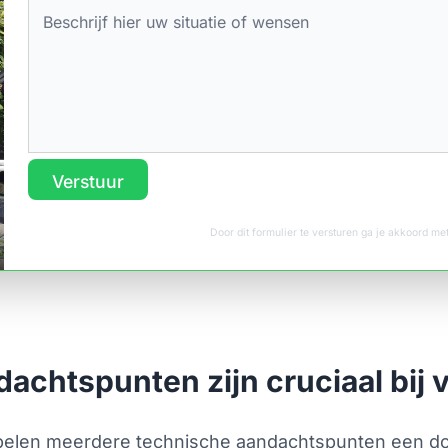
Verstuur
Door dit formulier te versturen ga je akkoord m
achtspunten zijn cruciaal bij 
elen meerdere technische aandachtspunten een doo