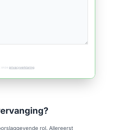
et onze
privacyverklaring
.
vervanging?
rslaggevende rol. Allereerst