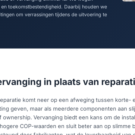
eit en toekomstbestendigheid. Daarbij houden we
ingen om verrassingen tijdens de uitvoering te
rvanging in plaats van reparat
reparatie komt neer op een afweging tussen korte- e
hting geven, maar als meerdere componenten aan slijt
of ownership. Vervanging biedt een kans om de insta
t hogere COP-waarden en sluit beter aan op slimme
eund door fabrikanten, wat de leverbaarheid van on