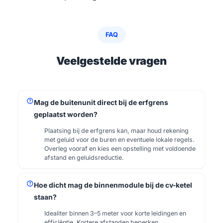
FAQ
Veelgestelde vragen
help
Mag de buitenunit direct bij de erfgrens
geplaatst worden?
Plaatsing bij de erfgrens kan, maar houd rekening
met geluid voor de buren en eventuele lokale regels.
Overleg vooraf en kies een opstelling met voldoende
afstand en geluidsreductie.
help
Hoe dicht mag de binnenmodule bij de cv-ketel
staan?
Idealiter binnen 3–5 meter voor korte leidingen en
efficiëntie. Kortere afstanden beperken