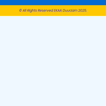
© All Rights Reserved EKAA Duurzam 2025.