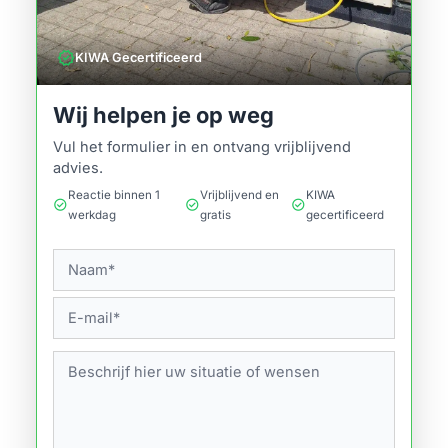
verified
KIWA Gecertificeerd
Wij helpen je op weg
Vul het formulier in en ontvang vrijblijvend
advies.
Reactie binnen 1
Vrijblijvend en
KIWA
check_circle
check_circle
check_circle
werkdag
gratis
gecertificeerd