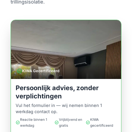
trillingsisolatie.
verified
KIWA Gecertificeerd
Persoonlijk advies, zonder
verplichtingen
Vul het formulier in — wij nemen binnen 1
werkdag contact op.
Reactie binnen 1
Vrijblijvend en
KIWA
check_circle
check_circle
check_circle
werkdag
gratis
gecertificeerd