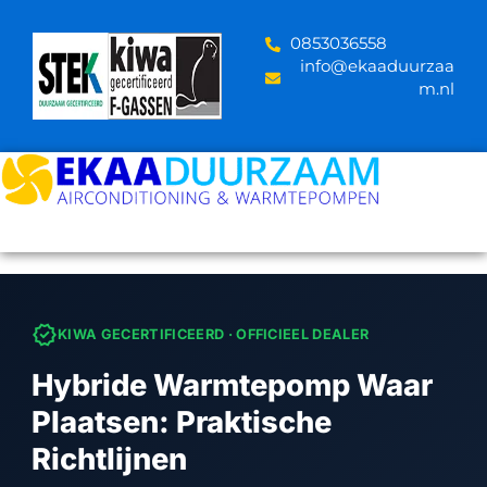
Skip
to
‪0853036558
content
info@ekaaduurzaa
m.nl
verified
KIWA GECERTIFICEERD · OFFICIEEL DEALER
Hybride Warmtepomp Waar
Plaatsen: Praktische
Richtlijnen