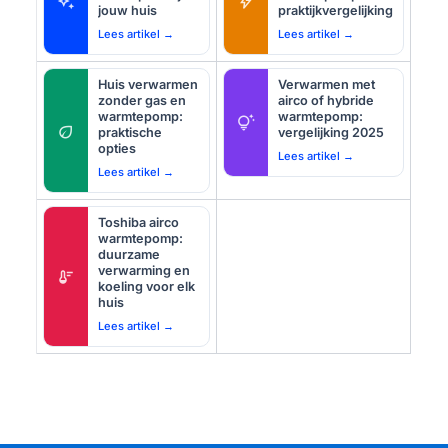
auto_awesome
bolt
jouw huis
praktijkvergelijking
Lees artikel →
Lees artikel →
Huis verwarmen
Verwarmen met
zonder gas en
airco of hybride
warmtepomp:
warmtepomp:
tips_and_updates
eco
praktische
vergelijking 2025
opties
Lees artikel →
Lees artikel →
Toshiba airco
warmtepomp:
duurzame
verwarming en
thermostat
koeling voor elk
huis
Lees artikel →