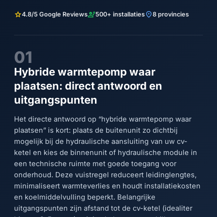
star
engineering
location_on
4.8/5 Google Reviews
500+ installaties
8 provincies
01
Hybride warmtepomp waar
plaatsen: direct antwoord en
uitgangspunten
Het directe antwoord op “hybride warmtepomp waar
plaatsen” is kort: plaats de buitenunit zo dichtbij
mogelijk bij de hydraulische aansluiting van uw cv-
ketel en kies de binnenunit of hydraulische module in
een technische ruimte met goede toegang voor
onderhoud. Deze vuistregel reduceert leidinglengtes,
minimaliseert warmteverlies en houdt installatiekosten
en koelmiddelvulling beperkt. Belangrijke
uitgangspunten zijn afstand tot de cv-ketel (idealiter