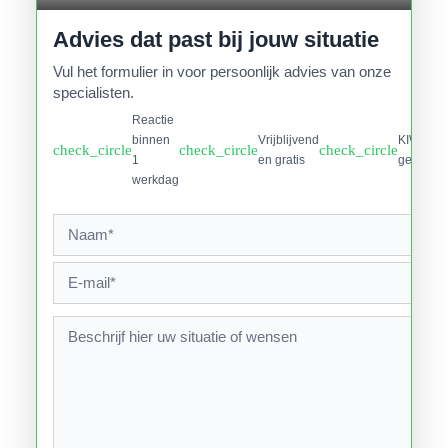
Advies dat past bij jouw situatie
Vul het formulier in voor persoonlijk advies van onze
specialisten.
Reactie
binnen
Vrijblijvend
KIWA
check_circle
check_circle
check_circle
1
en gratis
gecertifi
werkdag