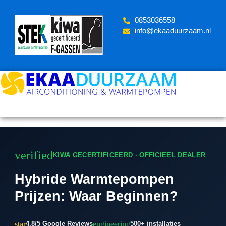
Skip
to
‪0853036558
content
info@ekaaduurzaam.nl
verified
KIWA GECERTIFICEERD · OFFICIEEL DEALER
Hybride Warmtepompen
Prijzen: Waar Beginnen?
star
engineering
4.8/5 Google Reviews
500+ installaties