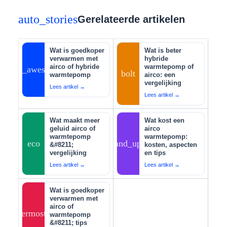
auto_stories
Gerelateerde artikelen
Wat is goedkoper
Wat is beter
verwarmen met
hybride
airco of hybride
warmtepomp of
auto_awesome
bolt
warmtepomp
airco: een
vergelijking
Lees artikel →
Lees artikel →
Wat maakt meer
Wat kost een
geluid airco of
airco
warmtepomp
warmtepomp:
eco
tips_and_updates
&#8211;
kosten, aspecten
vergelijking
en tips
Lees artikel →
Lees artikel →
Wat is goedkoper
verwarmen met
airco of
thermostat
warmtepomp
&#8211; tips