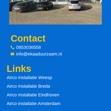
b
t
o
e
o
r
Contact
k
0853036558
-
info@ekaaduurzaam.nl
f
Links
Airco Installatie Weesp
Airco Installatie Breda
Airco Installatie Eindhoven
Airco installatie Amsterdam