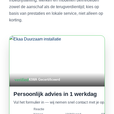
inbedrijfstelling. Merken en modellen beïnvloeden
zowel de aanschaf als de terugverdientijd; kies op
basis van prestaties en lokale service, niet alleen op
korting.
verified
KIWA Gecertificeerd
Persoonlijk advies in 1 werkdag
Vul het formulier in — wij nemen snel contact met je op.
Reactie