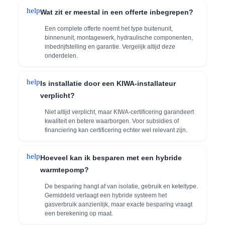
help
Wat zit er meestal in een offerte inbegrepen?
Een complete offerte noemt het type buitenunit,
binnenunit, montagewerk, hydraulische componenten,
inbedrijfstelling en garantie. Vergelijk altijd deze
onderdelen.
help
Is installatie door een KIWA-installateur
verplicht?
Niet altijd verplicht, maar KIWA-certificering garandeert
kwaliteit en betere waarborgen. Voor subsidies of
financiering kan certificering echter wel relevant zijn.
help
Hoeveel kan ik besparen met een hybride
warmtepomp?
De besparing hangt af van isolatie, gebruik en keteltype.
Gemiddeld verlaagt een hybride systeem het
gasverbruik aanzienlijk, maar exacte besparing vraagt
een berekening op maat.