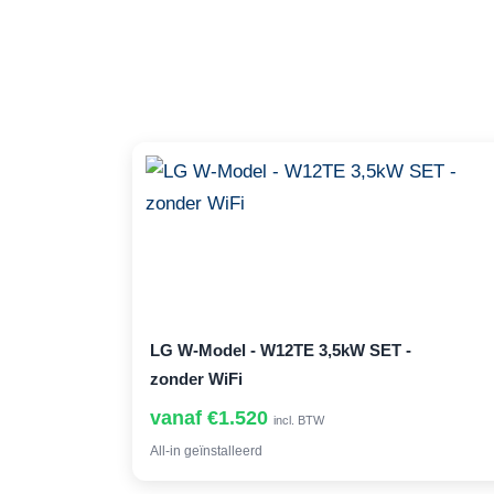
LG W-Model - W12TE 3,5kW SET -
zonder WiFi
vanaf €1.520
incl. BTW
All-in geïnstalleerd