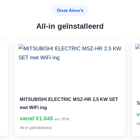
Onze Airco's
All-in geïnstalleerd
MITSUBISHI ELECTRIC MSZ-HR 2,5 KW SET
T
met WiFi ing
v
vanaf €1.845
incl. BTW
Al
All-in geïnstalleerd