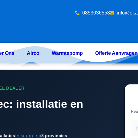
‪0853036558
info@eka
er Ons
Airco
Warmtepomp
Offerte Aanvragen
EEL DEALER
c: installatie en
Rea
location_on
allaties
8 provincies