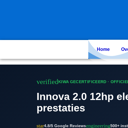
Skip
to
content
Home
Ov
verified
KIWA GECERTIFICEERD · OFFICI
Innova 2.0 12hp ele
prestaties
star
engineering
4.8/5 Google Reviews
500+ inst