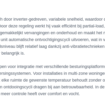
ch door inverter-gedreven, variabele snelheid, waardoor
r deze regeling werkt hij vaak efficiënt bij partial-loa
gemakkelijkt vervangingen en onderhoud en maakt het 
unit automatische ontvochtigingscycli uitvoeren, wat in
dsniveau blijft relatief laag dankzij anti-vibratietechnie
elangrijk is.
en voor integratie met verschillende besturingsplatforms
singssystemen. Voor installaties in multi-zone woninge
at elke ruimte de gewenste temperatuur behoudt zonder o
 ontdooingscycli dragen bij aan betrouwbaarheid. In de p
 meer controle heeft over comfort en vocht.