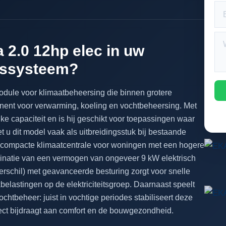
 2.0 12hp elec in uw
gssysteem?
odule voor klimaatbeheersing die binnen grotere
ent voor verwarming, koeling en vochtbeheersing. Met
ke capaciteit en is hij geschikt voor toepassingen waar
iet u dit model vaak als uitbreidingsstuk bij bestaande
 compacte klimaatcentrale voor woningen met een hogere
binatie van een vermogen van ongeveer 9 kW elektrisch
verschil) met geavanceerde besturing zorgt voor snelle
elastingen op de elektriciteitsgroep. Daarnaast speelt
vochtbeheer: juist in vochtige periodes stabiliseert deze
rect bijdraagt aan comfort en de bouwgezondheid.