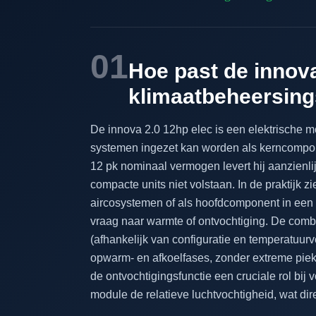
01
Hoe past de innova
klimaatbeheersin
De innova 2.0 12hp elec is een elektrische m
systemen ingezet kan worden als kerncompon
12 pk nominaal vermogen levert hij aanzienlij
compacte units niet volstaan. In de praktijk z
aircosystemen of als hoofdcomponent in een
vraag naar warmte of ontvochtiging. De com
(afhankelijk van configuratie en temperatuur
opwarm- en afkoelfases, zonder extreme piekb
de ontvochtigingsfunctie een cruciale rol bij 
module de relatieve luchtvochtigheid, wat di