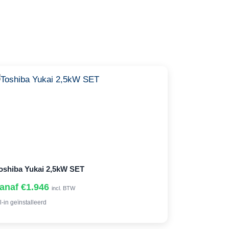
oshiba Yukai 2,5kW SET
anaf €1.946
incl. BTW
l-in geïnstalleerd