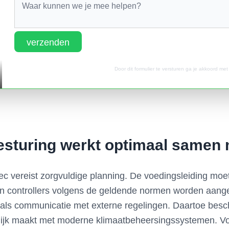
verzenden
Door dit formulier te versturen ga je akkoord me
esturing werkt optimaal samen 
c vereist zorgvuldige planning. De voedingsleiding moet 
n controllers volgens de geldende normen worden aange
y als communicatie met externe regelingen. Daartoe bes
elijk maakt met moderne klimaatbeheersingssystemen. Voo