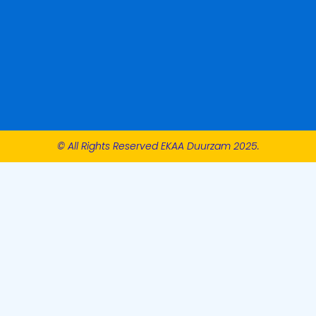
© All Rights Reserved EKAA Duurzam 2025.