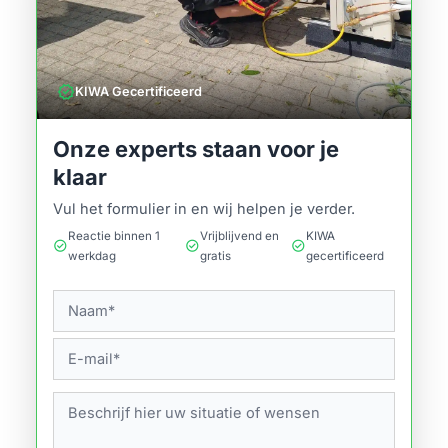
verified
KIWA Gecertificeerd
Onze experts staan voor je
klaar
Vul het formulier in en wij helpen je verder.
Reactie binnen 1
Vrijblijvend en
KIWA
check_circle
check_circle
check_circle
werkdag
gratis
gecertificeerd