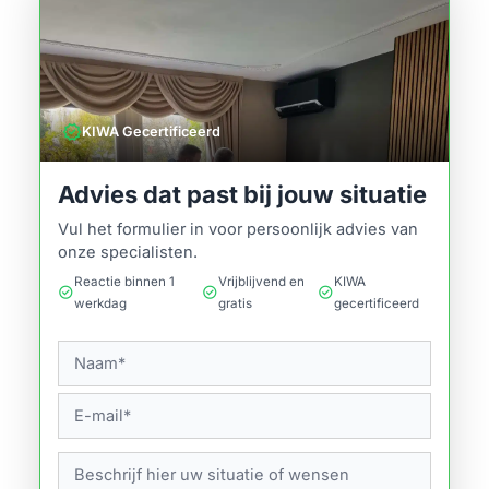
verified
KIWA Gecertificeerd
Advies dat past bij jouw situatie
Vul het formulier in voor persoonlijk advies van
onze specialisten.
Reactie binnen 1
Vrijblijvend en
KIWA
check_circle
check_circle
check_circle
werkdag
gratis
gecertificeerd