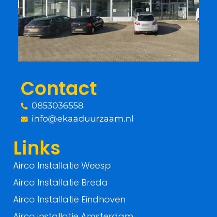
e
t
b
t
o
e
o
r
Contact
k
0853036558
-
info@ekaaduurzaam.nl
f
Links
Airco Installatie Weesp
Airco Installatie Breda
Airco Installatie Eindhoven
Airco installatie Amsterdam