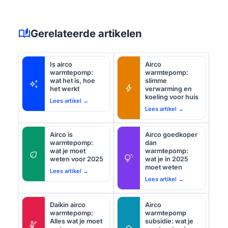
auto_stories
Gerelateerde artikelen
Is airco
Airco
warmtepomp:
warmtepomp:
wat het is, hoe
slimme
auto_awesome
bolt
het werkt
verwarming en
koeling voor huis
Lees artikel →
Lees artikel →
Airco is
Airco goedkoper
warmtepomp:
dan
wat je moet
warmtepomp:
eco
tips_and_updates
weten voor 2025
wat je in 2025
moet weten
Lees artikel →
Lees artikel →
Daikin airco
Airco
warmtepomp:
warmtepomp
Alles wat je moet
subsidie: wat je
thermostat