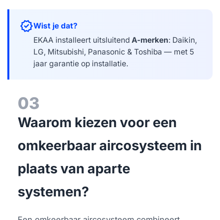
verified
Wist je dat?
EKAA installeert uitsluitend
A-merken
: Daikin,
LG, Mitsubishi, Panasonic & Toshiba — met 5
jaar garantie op installatie.
03
Waarom kiezen voor een
omkeerbaar aircosysteem in
plaats van aparte
systemen?
Een omkeerbaar aircosysteem combineert