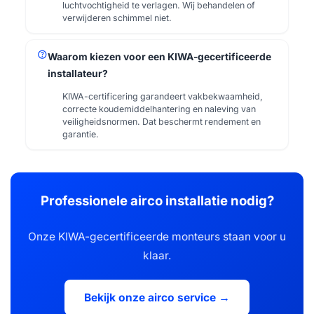
luchtvochtigheid te verlagen. Wij behandelen of
verwijderen schimmel niet.
help
Waarom kiezen voor een KIWA-gecertificeerde
installateur?
KIWA-certificering garandeert vakbekwaamheid,
correcte koudemiddelhantering en naleving van
veiligheidsnormen. Dat beschermt rendement en
garantie.
Professionele airco installatie nodig?
Onze KIWA-gecertificeerde monteurs staan voor u
klaar.
Bekijk onze airco service →