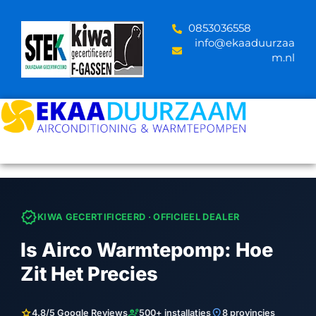
Skip
to
‪0853036558
content
info@ekaaduurzaa
m.nl
verified
KIWA GECERTIFICEERD · OFFICIEEL DEALER
Is Airco Warmtepomp: Hoe
Zit Het Precies
star
engineering
location_on
4.8/5 Google Reviews
500+ installaties
8 provincies