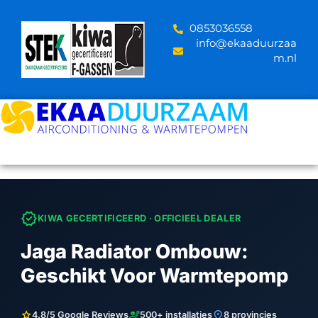
Skip
to
‪0853036558
content
info@ekaaduurzaa
m.nl
verified
KIWA GECERTIFICEERD · OFFICIEEL DEALER
Jaga Radiator Ombouw:
Geschikt Voor Warmtepomp
star
engineering
location_on
4.8/5 Google Reviews
500+ installaties
8 provincies