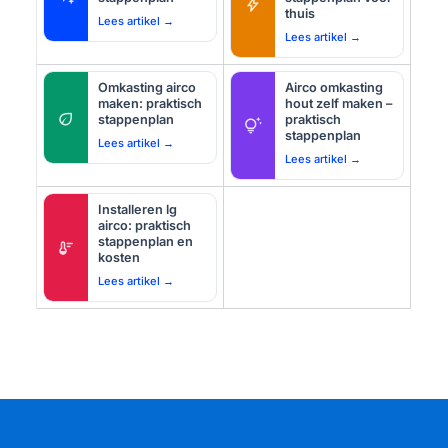
bolt
thuis
Lees artikel →
Lees artikel →
Omkasting airco
Airco omkasting
maken: praktisch
hout zelf maken –
eco
stappenplan
praktisch
tips_and_updates
stappenplan
Lees artikel →
Lees artikel →
Installeren lg
airco: praktisch
stappenplan en
thermostat
kosten
Lees artikel →