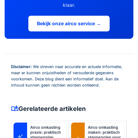
klaar.
Bekijk onze airco service →
Disclaimer:
We streven naar accurate en actuele informatie,
maar er kunnen onjuistheden of verouderde gegevens
voorkomen. Deze blog dient een informatief doel. Aan de
inhoud kunnen geen rechten worden ontleend.
auto_stories
Gerelateerde artikelen
Airco omkasting
Airco omkasting
praxis: praktisch
maken: praktisch
auto_awesome
stappenplan
stappenplan voor