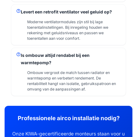
help
Levert een retrofit ventilator veel geluid op?
Moderne ventilatormodules zijn stil bij lage
toerentalinstellingen. Bij inregeling houden we
rekening met geluidsniveaus en passen we
toerentallen aan voor comfort.
help
Is ombouw altijd rendabel bij een
warmtepomp?
Ombouw vergroot de match tussen radiator en
warmtepomp en verbetert rendement. De
rentabiliteit hangt van isolatie, gebruikspatroon en
omvang van de aanpassingen af.
Professionele airco installatie nodig?
Onze KIWA-gecertificeerde monteurs staan voor u