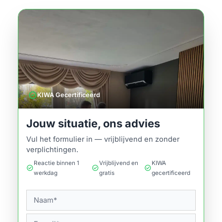
verified
KIWA Gecertificeerd
Jouw situatie, ons advies
Vul het formulier in — vrijblijvend en zonder
verplichtingen.
Reactie binnen 1
Vrijblijvend en
KIWA
check_circle
check_circle
check_circle
werkdag
gratis
gecertificeerd