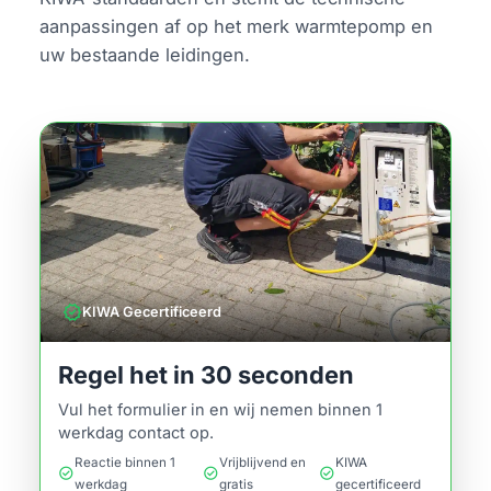
aanpassingen af op het merk warmtepomp en
uw bestaande leidingen.
verified
KIWA Gecertificeerd
Regel het in 30 seconden
Vul het formulier in en wij nemen binnen 1
werkdag contact op.
Reactie binnen 1
Vrijblijvend en
KIWA
check_circle
check_circle
check_circle
werkdag
gratis
gecertificeerd