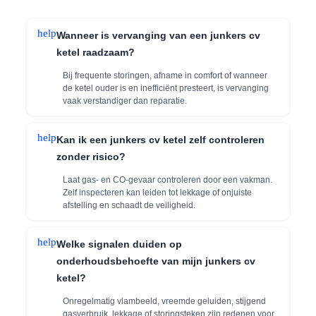
help
Wanneer is vervanging van een junkers cv
ketel raadzaam?
Bij frequente storingen, afname in comfort of wanneer
de ketel ouder is en inefficiënt presteert, is vervanging
vaak verstandiger dan reparatie.
help
Kan ik een junkers cv ketel zelf controleren
zonder risico?
Laat gas- en CO-gevaar controleren door een vakman.
Zelf inspecteren kan leiden tot lekkage of onjuiste
afstelling en schaadt de veiligheid.
help
Welke signalen duiden op
onderhoudsbehoefte van mijn junkers cv
ketel?
Onregelmatig vlambeeld, vreemde geluiden, stijgend
gasverbruik, lekkage of storingsteken zijn redenen voor