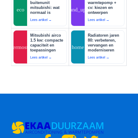
buitenunit
warmtepomp +
mitsubishi: wat
cv: kiezen en
eco
tips_and_updates
normaal is
ontwerpen
Lees artikel →
Lees artikel →
Mitsubishi airco
Radiatoren jaren
1.5 kw: compacte
80: verbeteren,
capaciteit en
vervangen en
thermostat
home
toepassingen
moderniseren
Lees artikel →
Lees artikel →