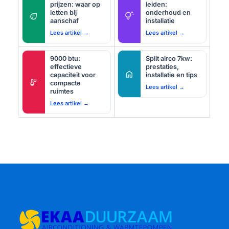
prijzen: waar op
leiden:
letten bij
onderhoud en
eco
tips_and_updates
aanschaf
installatie
Lees artikel →
Lees artikel →
9000 btu:
Split airco 7kw:
effectieve
prestaties,
home
capaciteit voor
installatie en tips
thermostat
compacte
Lees artikel →
ruimtes
Lees artikel →