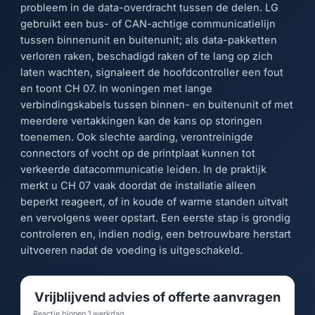
probleem in de data-overdracht tussen de delen. LG
gebruikt een bus- of CAN-achtige communicatielijn
tussen binnenunit en buitenunit; als data-pakketten
verloren raken, beschadigd raken of te lang op zich
laten wachten, signaleert de hoofdcontroller een fout
en toont CH 07. In woningen met lange
verbindingskabels tussen binnen- en buitenunit of met
meerdere vertakkingen kan de kans op storingen
toenemen. Ook slechte aarding, verontreinigde
connectors of vocht op de printplaat kunnen tot
verkeerde datacommunicatie leiden. In de praktijk
merkt u CH 07 vaak doordat de installatie alleen
beperkt reageert, of in koude of warme standen uitvalt
en vervolgens weer opstart. Een eerste stap is grondig
controleren en, indien nodig, een betrouwbare herstart
uitvoeren nadat de voeding is uitgeschakeld.
Vrijblijvend advies of offerte aanvragen
Reactie binnen 1 werkdag