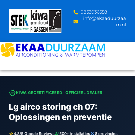
Skip
to
‪0853036558
content
info@ekaaduurzaa
m.nl
verified
KIWA GECERTIFICEERD · OFFICIEEL DEALER
Lg airco storing ch 07:
Oplossingen en preventie
star
engineering
location_on
4.8/5 Google Reviews
500+ installaties
8 provincies