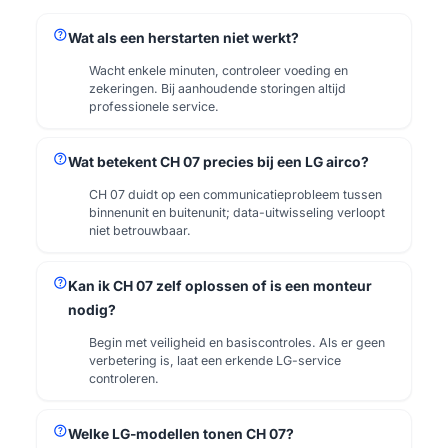
help
Wat als een herstarten niet werkt?
Wacht enkele minuten, controleer voeding en
zekeringen. Bij aanhoudende storingen altijd
professionele service.
help
Wat betekent CH 07 precies bij een LG airco?
CH 07 duidt op een communicatieprobleem tussen
binnenunit en buitenunit; data-uitwisseling verloopt
niet betrouwbaar.
help
Kan ik CH 07 zelf oplossen of is een monteur
nodig?
Begin met veiligheid en basiscontroles. Als er geen
verbetering is, laat een erkende LG-service
controleren.
help
Welke LG-modellen tonen CH 07?