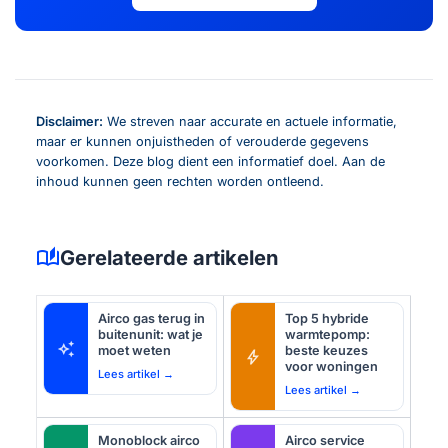
Disclaimer:
We streven naar accurate en actuele informatie,
maar er kunnen onjuistheden of verouderde gegevens
voorkomen. Deze blog dient een informatief doel. Aan de
inhoud kunnen geen rechten worden ontleend.
auto_stories
Gerelateerde artikelen
Airco gas terug in
Top 5 hybride
buitenunit: wat je
warmtepomp:
auto_awesome
moet weten
beste keuzes
bolt
voor woningen
Lees artikel →
Lees artikel →
Monoblock airco
Airco service