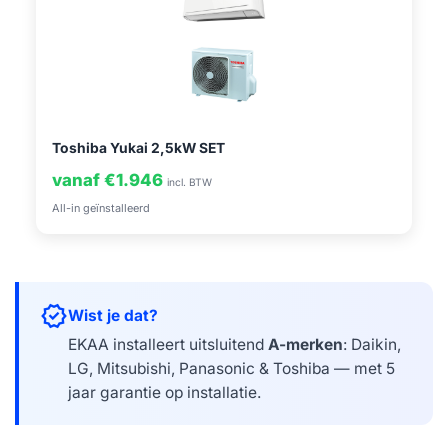
Toshiba Yukai 2,5kW SET
vanaf €1.946
incl. BTW
All-in geïnstalleerd
verified
Wist je dat?
EKAA installeert uitsluitend
A-merken
: Daikin,
LG, Mitsubishi, Panasonic & Toshiba — met 5
jaar garantie op installatie.