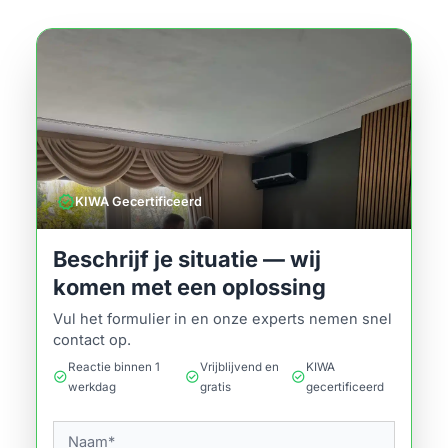
verified
KIWA Gecertificeerd
Beschrijf je situatie — wij
komen met een oplossing
Vul het formulier in en onze experts nemen snel
contact op.
Reactie binnen 1
Vrijblijvend en
KIWA
check_circle
check_circle
check_circle
werkdag
gratis
gecertificeerd