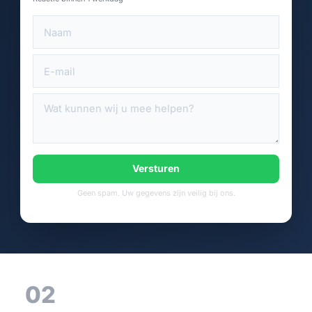
Versturen
Geen spam. Uw gegevens zijn veilig bij ons.
02