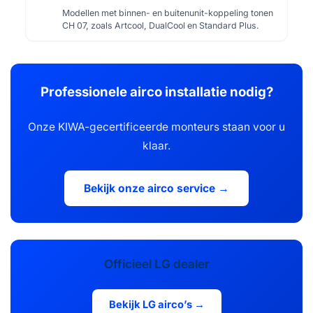
Modellen met binnen- en buitenunit-koppeling tonen
CH 07, zoals Artcool, DualCool en Standard Plus.
Professionele airco installatie nodig?
Onze KIWA-gecertificeerde monteurs staan voor u
klaar.
Bekijk onze airco service →
Officieel LG dealer
Bekijk LG airco’s →