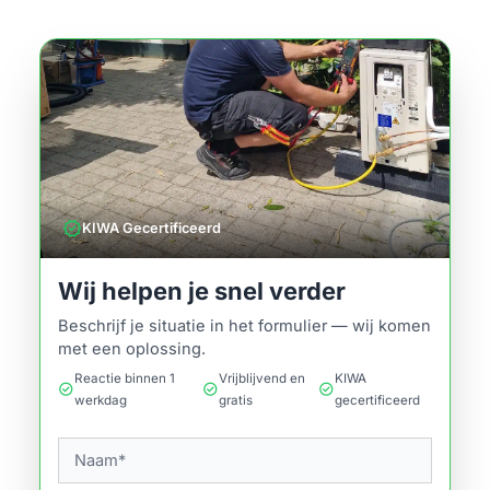
verified
KIWA Gecertificeerd
Wij helpen je snel verder
Beschrijf je situatie in het formulier — wij komen
met een oplossing.
Reactie binnen 1
Vrijblijvend en
KIWA
check_circle
check_circle
check_circle
werkdag
gratis
gecertificeerd