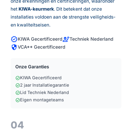
onze erkenningen en certificeringen, waaronder
het
KIWA-keurmerk
. Dit betekent dat onze
installaties voldoen aan de strengste veiligheids-
en kwaliteitseisen.
verified
engineering
KIWA Gecertificeerd
Techniek Nederland
security
VCA** Gecertificeerd
Onze Garanties
check_circle
KIWA Gecertificeerd
check_circle
2 jaar Installatiegarantie
check_circle
Lid Techniek Nederland
check_circle
Eigen montageteams
04