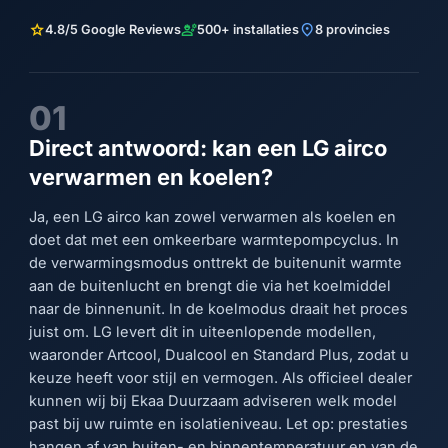
star
engineering
location_on
4.8/5 Google Reviews
500+ installaties
8 provincies
01
Direct antwoord: kan een LG airco
verwarmen en koelen?
Ja, een LG airco kan zowel verwarmen als koelen en
doet dat met een omkeerbare warmtepompcyclus. In
de verwarmingsmodus onttrekt de buitenunit warmte
aan de buitenlucht en brengt die via het koelmiddel
naar de binnenunit. In de koelmodus draait het proces
juist om. LG levert dit in uiteenlopende modellen,
waaronder Artcool, Dualcool en Standard Plus, zodat u
keuze heeft voor stijl en vermogen. Als officieel dealer
kunnen wij bij Ekaa Duurzaam adviseren welk model
past bij uw ruimte en isolatieniveau. Let op: prestaties
hangen af van buiten- en binnentemperatuur en van de