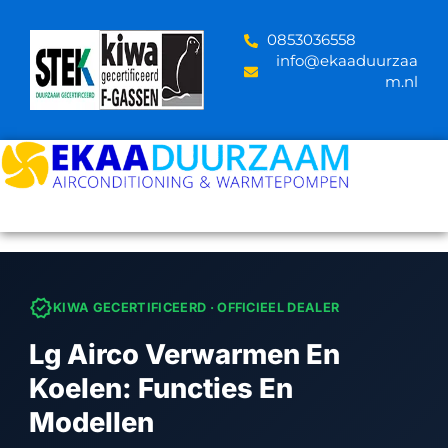
Skip
to
‪0853036558
content
info@ekaaduurzaa
m.nl
verified
KIWA GECERTIFICEERD · OFFICIEEL DEALER
Lg Airco Verwarmen En
Koelen: Functies En
Modellen