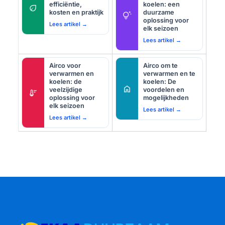
efficiëntie,
koelen: een
eco
kosten en praktijk
duurzame
tips_and_updates
oplossing voor
Lees artikel →
elk seizoen
Lees artikel →
Airco voor
Airco om te
verwarmen en
verwarmen en te
koelen: de
koelen: De
home
veelzijdige
voordelen en
thermostat
oplossing voor
mogelijkheden
elk seizoen
Lees artikel →
Lees artikel →