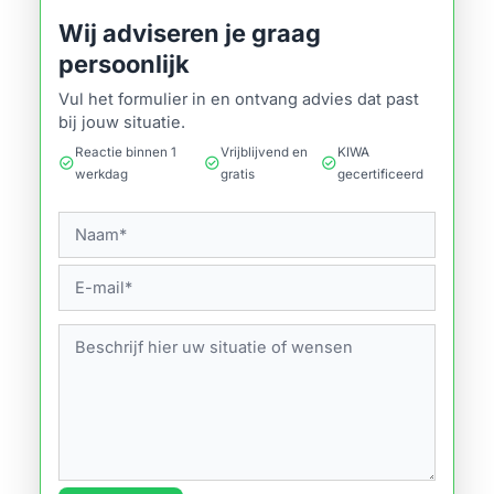
Wij adviseren je graag
persoonlijk
Vul het formulier in en ontvang advies dat past
bij jouw situatie.
Reactie binnen 1
Vrijblijvend en
KIWA
check_circle
check_circle
check_circle
werkdag
gratis
gecertificeerd