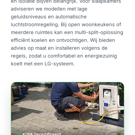
en isolatie blijven belangrijk. Voor slaapkamers
adviseren we modellen met lage
geluidsniveaus en automatische
luchtstroomregeling. Bij open woonkeukens of
meerdere ruimtes kan een multi-split-oplossing
efficiënt koelen en ontvochtigen. Wij bieden
advies op maat en installeren volgens de
regels, zodat u comfortabel en energiezuinig
koelt met een LG-systeem.
verified
KIWA Gecertificeerd