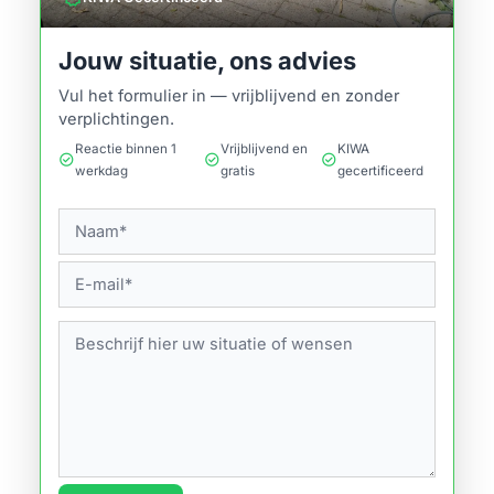
Jouw situatie, ons advies
Vul het formulier in — vrijblijvend en zonder
verplichtingen.
Reactie binnen 1
Vrijblijvend en
KIWA
check_circle
check_circle
check_circle
werkdag
gratis
gecertificeerd