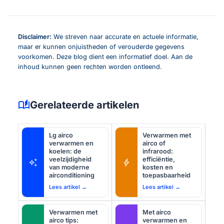
Disclaimer:
We streven naar accurate en actuele informatie,
maar er kunnen onjuistheden of verouderde gegevens
voorkomen. Deze blog dient een informatief doel. Aan de
inhoud kunnen geen rechten worden ontleend.
auto_stories
Gerelateerde artikelen
Lg airco
Verwarmen met
verwarmen en
airco of
koelen: de
infrarood:
veelzijdigheid
efficiëntie,
auto_awesome
bolt
van moderne
kosten en
airconditioning
toepasbaarheid
Lees artikel →
Lees artikel →
Verwarmen met
Met airco
airco tips:
verwarmen en