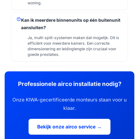
woning.
help
Kan ik meerdere binnenunits op één buitenunit
aansluiten?
Ja, multi-split-systemen maken dat mogelijk. Dit is
efficiënt voor meerdere kamers. Een correcte
dimensionering en leidinglengte zijn cruciaal voor
goede prestaties.
Professionele airco installatie nodig?
Onze KIWA-gecertificeerde monteurs staan voor u
klaar.
Bekijk onze airco service →