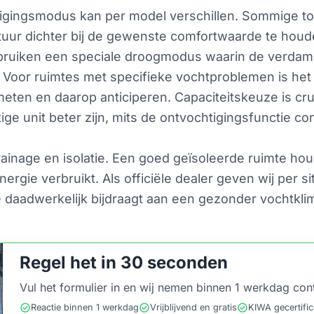
tigingsmodus kan per model verschillen. Sommige to
tuur dichter bij de gewenste comfortwaarde te hou
bruiken een speciale droogmodus waarin de verdampe
t. Voor ruimtes met specifieke vochtproblemen is het
en en daarop anticiperen. Capaciteitskeuze is cruci
ige unit beter zijn, mits de ontvochtigingsfunctie c
drainage en isolatie. Een goed geïsoleerde ruimte ho
ergie verbruikt. Als officiële dealer geven wij per s
 daadwerkelijk bijdraagt aan een gezonder vochtklim
Regel het in 30 seconden
Vul het formulier in en wij nemen binnen 1 werkdag con
check_circle
check_circle
check_circle
Reactie binnen 1 werkdag
Vrijblijvend en gratis
KIWA gecertifi