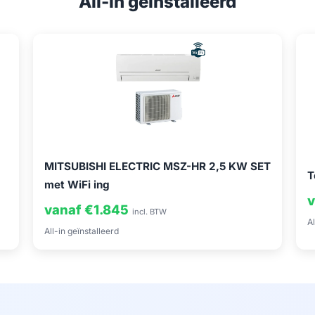
All-in geïnstalleerd
MITSUBISHI ELECTRIC MSZ-HR 2,5 KW SET
T
met WiFi ing
v
vanaf €1.845
incl. BTW
Al
All-in geïnstalleerd