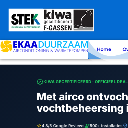
Skip
to
content
Home
Ov
verified
KIWA GECERTIFICEERD · OFFICIEEL DEA
Met airco ontvoch
vochtbeheersing i
star
engineering
location_on
4.8/5 Google Reviews
500+ installaties