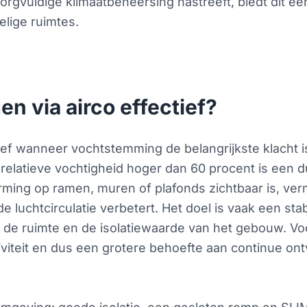
orgvuldige klimaatbeheersing nastreeft, biedt dit e
lige ruimtes.
n via airco effectief?
ctief wanneer vochtstemming de belangrijkste klacht 
latieve vochtigheid hoger dan 60 procent is een dui
ming op ramen, muren of plafonds zichtbaar is, ve
de luchtcirculatie verbetert. Het doel is vaak een st
 in de ruimte en de isolatiewaarde van het gebouw. 
iteit en dus een grotere behoefte aan continue ont