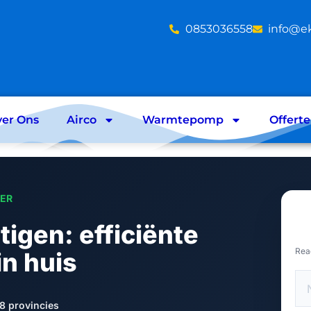
‪0853036558
info@e
er Ons
Airco
Warmtepomp
Offert
LER
tigen: efficiënte
Rea
n huis
8 provincies