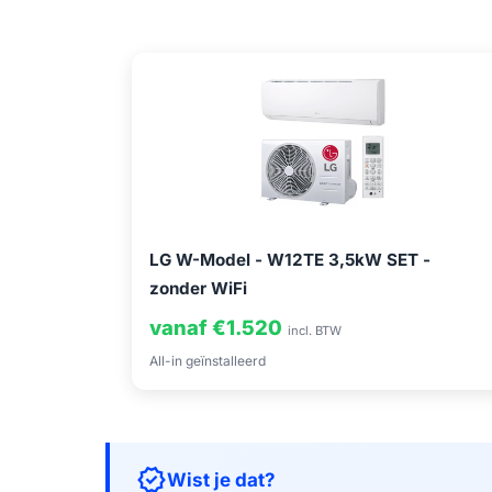
LG W-Model - W12TE 3,5kW SET -
zonder WiFi
vanaf €1.520
incl. BTW
All-in geïnstalleerd
verified
Wist je dat?