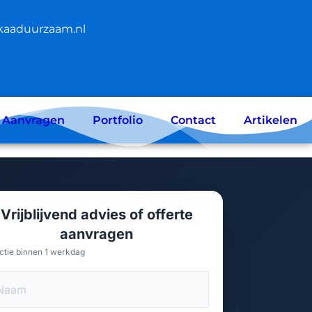
kaaduurzaam.nl
e Aanvragen
Portfolio
Contact
Artikelen
Vrijblijvend advies of offerte
aanvragen
ctie binnen 1 werkdag