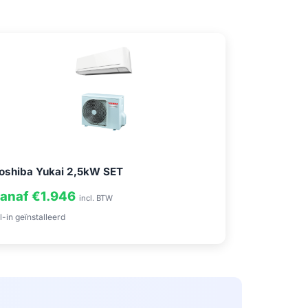
oshiba Yukai 2,5kW SET
anaf €1.946
incl. BTW
l-in geïnstalleerd