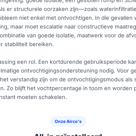
e omgeving: goede isolatie, een gesloten romp en SL
Als er structurele oorzaken zijn—zoals waterinfiltra
bleem niet enkel met ontvochtigen. In die gevallen 
ing, maar moet escalatie naar constructieve maatr
 combinatie van goede isolatie, maatwerk voor de a
 stabiliteit bereiken.
assing een rol. Een kortdurende gebruiksperiode kan
gelmatige ontvochtigingsondersteuning nodig. Voor
het verstandig zijn om de ontvochtigingsmodus als 
. Zo blijft het vochtpercentage in toom en worden
nstant moeten schakelen.
Onze Airco's