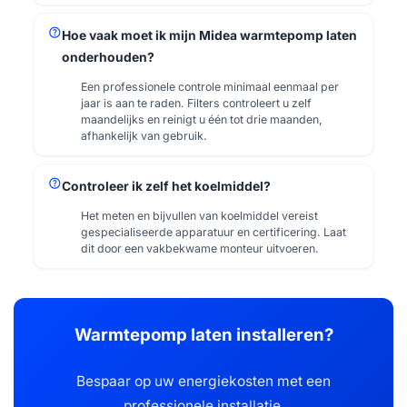
help
Hoe vaak moet ik mijn Midea warmtepomp laten
onderhouden?
Een professionele controle minimaal eenmaal per
jaar is aan te raden. Filters controleert u zelf
maandelijks en reinigt u één tot drie maanden,
afhankelijk van gebruik.
help
Controleer ik zelf het koelmiddel?
Het meten en bijvullen van koelmiddel vereist
gespecialiseerde apparatuur en certificering. Laat
dit door een vakbekwame monteur uitvoeren.
Warmtepomp laten installeren?
Bespaar op uw energiekosten met een
professionele installatie.