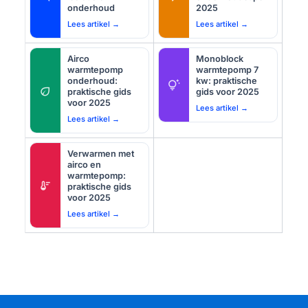
onderhoud
2025
Lees artikel →
Lees artikel →
Airco
Monoblock
warmtepomp
warmtepomp 7
onderhoud:
kw: praktische
tips_and_updates
eco
praktische gids
gids voor 2025
voor 2025
Lees artikel →
Lees artikel →
Verwarmen met
airco en
warmtepomp:
thermostat
praktische gids
voor 2025
Lees artikel →