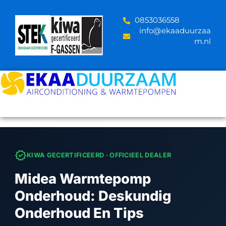
Skip
to
‪0853036558
content
info@ekaaduurzaa
m.nl
verified
KIWA GECERTIFICEERD · OFFICIEEL DEALER
Midea Warmtepomp
Onderhoud: Deskundig
Onderhoud En Tips