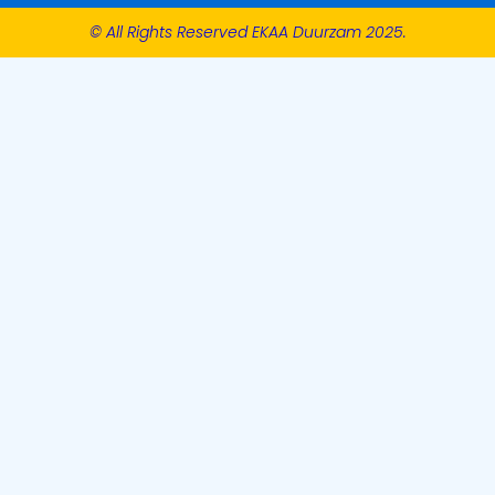
© All Rights Reserved EKAA Duurzam 2025.