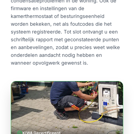
condensatieproblemen in de woning. Ook de
firmware en instellingen van de
kamerthermostaat of besturingseenheid
worden bekeken, net als foutcodes die het
systeem registreerde. Tot slot ontvangt u een
schriftelijk rapport met geconstateerde punten
en aanbevelingen, zodat u precies weet welke
onderdelen aandacht nodig hebben en
wanneer opvolgwerk gewenst is.
verified
KIWA Gecertificeerd