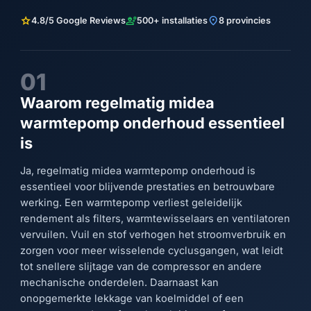
star
engineering
location_on
4.8/5 Google Reviews
500+ installaties
8 provincies
01
Waarom regelmatig midea
warmtepomp onderhoud essentieel
is
Ja, regelmatig midea warmtepomp onderhoud is
essentieel voor blijvende prestaties en betrouwbare
werking. Een warmtepomp verliest geleidelijk
rendement als filters, warmtewisselaars en ventilatoren
vervuilen. Vuil en stof verhogen het stroomverbruik en
zorgen voor meer wisselende cyclusgangen, wat leidt
tot snellere slijtage van de compressor en andere
mechanische onderdelen. Daarnaast kan
onopgemerkte lekkage van koelmiddel of een