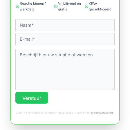
Reactie binnen 1
Vrijblijvend en
KIWA
check_circle
check_circle
check_circle
werkdag
gratis
gecertificeerd
Verstuur
Door dit formulier te versturen ga je akkoord met onze
privacyverklaring
.