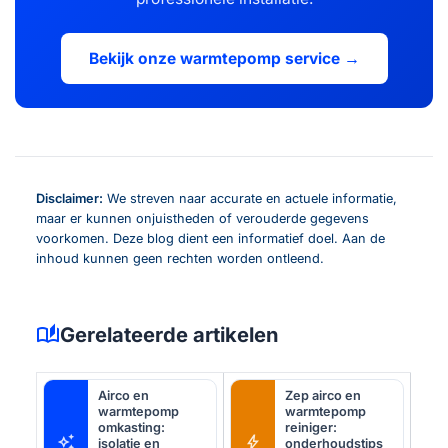
Bekijk onze warmtepomp service →
Disclaimer:
We streven naar accurate en actuele informatie,
maar er kunnen onjuistheden of verouderde gegevens
voorkomen. Deze blog dient een informatief doel. Aan de
inhoud kunnen geen rechten worden ontleend.
auto_stories
Gerelateerde artikelen
Airco en
Zep airco en
warmtepomp
warmtepomp
omkasting:
reiniger:
auto_awesome
bolt
isolatie en
onderhoudstips