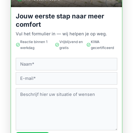
Jouw eerste stap naar meer
comfort
Vul het formulier in — wij helpen je op weg.
Reactie binnen 1
Vrijblijvend en
KIWA
check_circle
check_circle
check_circle
werkdag
gratis
gecertificeerd